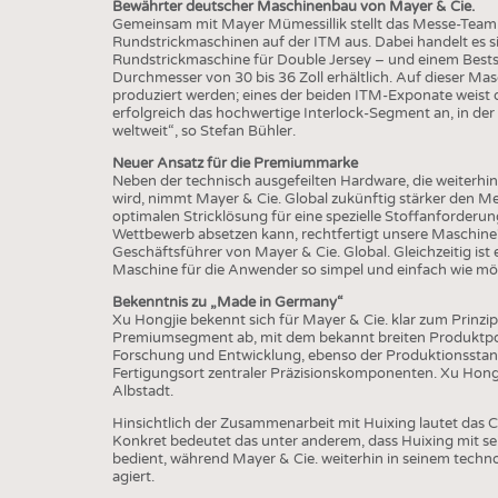
BUSINESS
FAKT
Bewährter deutscher Maschinenbau von Mayer & Cie.
Gemeinsam mit Mayer Mümessillik stellt das Messe-Team 
UNTERNEHMEN
STATI
Rundstrickmaschinen auf der ITM aus. Dabei handelt es s
Rundstrickmaschine für Double Jersey – und einem Bestse
TING
AUSSCHREIBUNGEN
Durchmesser von 30 bis 36 Zoll erhältlich. Auf dieser Mas
produziert werden; eines der beiden ITM-Exponate weist 
DTV AUSSCHREIBUNGSDIENST
erfolgreich das hochwertige Interlock-Segment an, in der
weltweit“, so Stefan Bühler.
TERMINE
Neuer Ansatz für die Premiummarke
Neben der technisch ausgefeilten Hardware, die weiterhi
BRANCHENTERMINE
wird, nimmt Mayer & Cie. Global zukünftig stärker den Meh
optimalen Stricklösung für eine spezielle Stoffanforder
Wettbewerb absetzen kann, rechtfertigt unsere Maschine
Geschäftsführer von Mayer & Cie. Global. Gleichzeitig ist es
Maschine für die Anwender so simpel und einfach wie mög
Bekenntnis zu „Made in Germany“
Xu Hongjie bekennt sich für Mayer & Cie. klar zum Prinzi
Premiumsegment ab, mit dem bekannt breiten Produktportf
Forschung und Entwicklung, ebenso der Produktionssta
Fertigungsort zentraler Präzisionskomponenten. Xu Hongjie
Albstadt.
Hinsichtlich der Zusammenarbeit mit Huixing lautet das 
Konkret bedeutet das unter anderem, dass Huixing mit se
bedient, während Mayer & Cie. weiterhin in seinem techn
agiert.