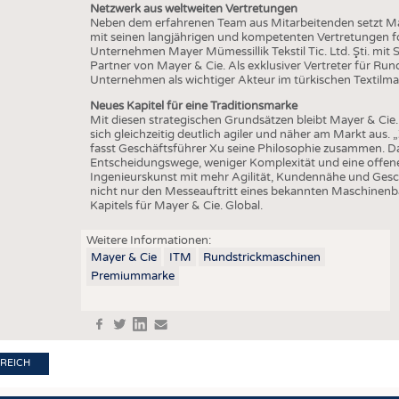
Netzwerk aus weltweiten Vertretungen
Neben dem erfahrenen Team aus Mitarbeitenden setzt Ma
mit seinen langjährigen und kompetenten Vertretungen for
Unternehmen Mayer Mümessillik Tekstil Tic. Ltd. Şti. mit Sit
Partner von Mayer & Cie. Als exklusiver Vertreter für Run
Unternehmen als wichtiger Akteur im türkischen Textilma
Neues Kapitel für eine Traditionsmarke
Mit diesen strategischen Grundsätzen bleibt Mayer & Cie.
sich gleichzeitig deutlich agiler und näher am Markt aus.
fasst Geschäftsführer Xu seine Philosophie zusammen. D
Entscheidungswege, weniger Komplexität und eine offene
Ingenieurskunst mit mehr Agilität, Kundennähe und Gesc
nicht nur den Messeauftritt eines bekannten Maschinen
Kapitels für Mayer & Cie. Global.
Weitere Informationen:
Mayer & Cie
ITM
Rundstrickmaschinen
Premiummarke
f
t
in
e
REICH