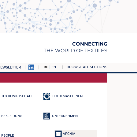
CONNECTING
THE WORLD OF TEXTILES
BROWSE ALL SECTIONS
EWSLETTER
DE
EN
AMPUS
TOFFE
TEXTILWIRTSCHAFT
TEXTILMASCHINEN
RN
E
BEKLEIDUNG
UNTERNEHMEN
BE
ICKE & GEWIRKE
ARCHIV
PEOPLE
STOFFE