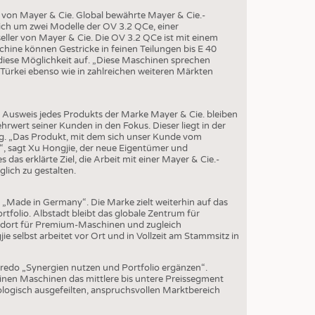
EN
von Mayer & Cie. Global bewährte Mayer & Cie.-
STICS
ich um zwei Modelle der OV 3.2 QCe, einer
ller von Mayer & Cie. Die OV 3.2 QCe ist mit einem
chine können Gestricke in feinen Teilungen bis E 40
diese Möglichkeit auf. „Diese Maschinen sprechen
 Türkei ebenso wie in zahlreichen weiteren Märkten
n Ausweis jedes Produkts der Marke Mayer & Cie. bleiben
rwert seiner Kunden in den Fokus. Dieser liegt in der
ung. „Das Produkt, mit dem sich unser Kunde vom
“, sagt Xu Hongjie, der neue Eigentümer und
 das erklärte Ziel, die Arbeit mit einer Mayer & Cie.-
lich zu gestalten.
p „Made in Germany“. Die Marke zielt weiterhin auf das
olio. Albstadt bleibt das globale Zentrum für
ndort für Premium-Maschinen und zugleich
 selbst arbeitet vor Ort und in Vollzeit am Stammsitz in
Credo „Synergien nutzen und Portfolio ergänzen“.
inen Maschinen das mittlere bis untere Preissegment
ologisch ausgefeilten, anspruchsvollen Marktbereich