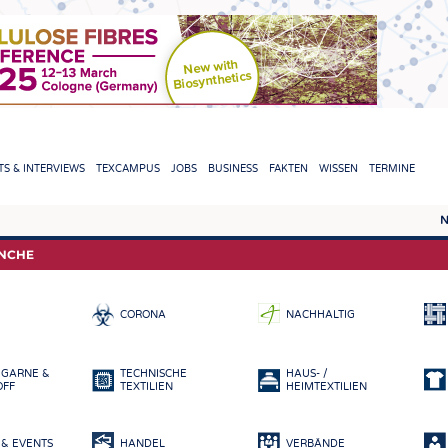
TION
S & INTERVIEWS
TEXCAMPUS
JOBS
BUSINESS
FAKTEN
WISSEN
TERMINE
N
REPORTS & INTERVIEWS
TEXC
ANCHE
TEXTINATION NEWSLINE
ROHS
CORONA
NACHHALTIG
TEXTILE LEADERSHIP
FASE
GARN
 GARNE &
TECHNISCHE
HAUS- /
GEWE
OFF
TEXTILIEN
HEIMTEXTILIEN
GESTR
& EVENTS
HANDEL
VERBÄNDE
VLIES