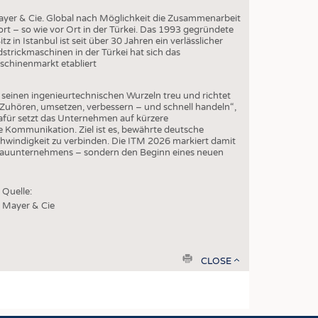
yer & Cie. Global nach Möglichkeit die Zusammenarbeit
t – so wie vor Ort in der Türkei. Das 1993 gegründete
z in Istanbul ist seit über 30 Jahren ein verlässlicher
dstrickmaschinen in der Türkei hat sich das
schinenmarkt etabliert
 seinen ingenieurtechnischen Wurzeln treu und richtet
 „Zuhören, umsetzen, verbessern – und schnell handeln“,
afür setzt das Unternehmen auf kürzere
 Kommunikation. Ziel ist es, bewährte deutsche
hwindigkeit zu verbinden. Die ITM 2026 markiert damit
bauunternehmens – sondern den Beginn eines neuen
Quelle:
Mayer & Cie
print
CLOSE