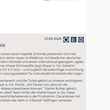
OSITES
DLUNG
ILMASCHINENBAU
ORIK
27.05.2026
CLING
026
HALTIGKEIT
eines neuen Kapitels. Erstmals präsentiert sich das
SLAUFWIRTSCHAFT
 in seiner neuen Aufstellung: mit bewährter deutscher
dort Albstadt und einem international geprägten, agilen
ISCHE TEXTILIEN
r Mayer Mümessillik zeigt Mayer & Cie. Global in
ps OV 3.2 QCe – und zugleich die zukünftige Ausrichtung
 TEXTILES
m Lösungsanbieter für individuelle Strickanforderungen.
ZIN
nenbereich und die Türkei gehört zu unseren wichtigsten
r & Cie. Global. „Wir freuen uns, dass wir die
 UND HEIMTEXTILIEN
n Messe präsentieren können.“ Stefan Bühler gehört,
n, alten Team hinter der Marke Mayer & Cie. Diese
EIDUNG
ene Mitarbeitende in der Produktion. Die arbeiten mit
inen das Werk in Albstadt-Tailfingen verlassen