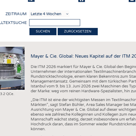
COMP
ZEITRAUM
VERE
LLTEXTSUCHE
TEXT
ZURÜCKSETZEN
SENS
RECY
Mayer & Cie. Global: Neues Kapitel auf der ITM 2
Foto: (c) Mayer & Cie
NACH
Die ITM 2026 markiert für Mayer & Cie. Global den Beginn 
KREI
Unternehmen der internationalen Textilmaschinenbranche
Rundstricktechnologie, einem klaren Bekenntnis zum Stan
TECHN
Managementansatz. Gemeinsam mit dem türkischen Partne
Istanbul vom 9. bis 13. Juni 2026 zwei Maschinen des Ty
SMART
der Marke: weg vom reinen Hardware-Spezialisten, hin zu
 3.2 QCe.
MEDI
„Die ITM ist eine der wichtigsten Messen im Textilmaschi
Märkten“, sagt Stefan Bühler, Area Sales Manager bei Maye
HAUS-
Ausrichtung von Mayer & Cie. Global auf dieser wichtige
ebenso wie zahlreiche Kolleginnen und Kollegen zum neue
BEKL
Mannschaft wächst stetig, derzeit insbesondere um erfahr
Hochdruck daran, dass im Sommer wieder Rundstrickmasch
TESTS
können.