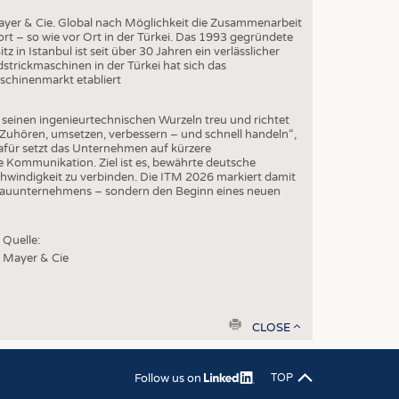
yer & Cie. Global nach Möglichkeit die Zusammenarbeit
t – so wie vor Ort in der Türkei. Das 1993 gegründete
z in Istanbul ist seit über 30 Jahren ein verlässlicher
dstrickmaschinen in der Türkei hat sich das
schinenmarkt etabliert
 seinen ingenieurtechnischen Wurzeln treu und richtet
 „Zuhören, umsetzen, verbessern – und schnell handeln“,
afür setzt das Unternehmen auf kürzere
 Kommunikation. Ziel ist es, bewährte deutsche
hwindigkeit zu verbinden. Die ITM 2026 markiert damit
bauunternehmens – sondern den Beginn eines neuen
Quelle:
Mayer & Cie
print
CLOSE
Follow us on
TOP