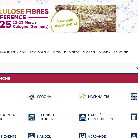
TION
S & INTERVIEWS
TEXCAMPUS
JOBS
BUSINESS
FAKTEN
WISSEN
TERMINE
N
REPORTS & INTERVIEWS
TEXC
ANCHE
TEXTINATION NEWSLINE
ROHS
CORONA
NACHHALTIG
TEXTILE LEADERSHIP
FASE
GARN
 GARNE &
TECHNISCHE
HAUS- /
GEWE
OFF
TEXTILIEN
HEIMTEXTILIEN
GESTR
& EVENTS
HANDEL
VERBÄNDE
VLIES