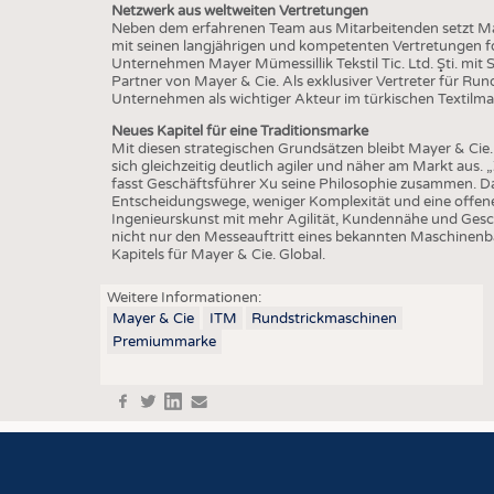
Netzwerk aus weltweiten Vertretungen
Neben dem erfahrenen Team aus Mitarbeitenden setzt Ma
mit seinen langjährigen und kompetenten Vertretungen for
Unternehmen Mayer Mümessillik Tekstil Tic. Ltd. Şti. mit Sit
Partner von Mayer & Cie. Als exklusiver Vertreter für Run
Unternehmen als wichtiger Akteur im türkischen Textilma
Neues Kapitel für eine Traditionsmarke
Mit diesen strategischen Grundsätzen bleibt Mayer & Cie.
sich gleichzeitig deutlich agiler und näher am Markt aus.
fasst Geschäftsführer Xu seine Philosophie zusammen. D
Entscheidungswege, weniger Komplexität und eine offene
Ingenieurskunst mit mehr Agilität, Kundennähe und Gesc
nicht nur den Messeauftritt eines bekannten Maschinen
Kapitels für Mayer & Cie. Global.
Weitere Informationen:
Mayer & Cie
ITM
Rundstrickmaschinen
Premiummarke
f
t
in
e