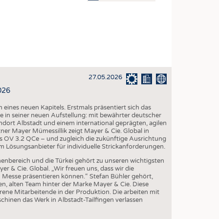
OSITES
DLUNG
ILMASCHINENBAU
ORIK
27.05.2026
CLING
026
HALTIGKEIT
eines neuen Kapitels. Erstmals präsentiert sich das
SLAUFWIRTSCHAFT
 in seiner neuen Aufstellung: mit bewährter deutscher
dort Albstadt und einem international geprägten, agilen
ISCHE TEXTILIEN
r Mayer Mümessillik zeigt Mayer & Cie. Global in
ps OV 3.2 QCe – und zugleich die zukünftige Ausrichtung
 TEXTILES
m Lösungsanbieter für individuelle Strickanforderungen.
ZIN
nenbereich und die Türkei gehört zu unseren wichtigsten
r & Cie. Global. „Wir freuen uns, dass wir die
 UND HEIMTEXTILIEN
n Messe präsentieren können.“ Stefan Bühler gehört,
n, alten Team hinter der Marke Mayer & Cie. Diese
EIDUNG
ene Mitarbeitende in der Produktion. Die arbeiten mit
inen das Werk in Albstadt-Tailfingen verlassen