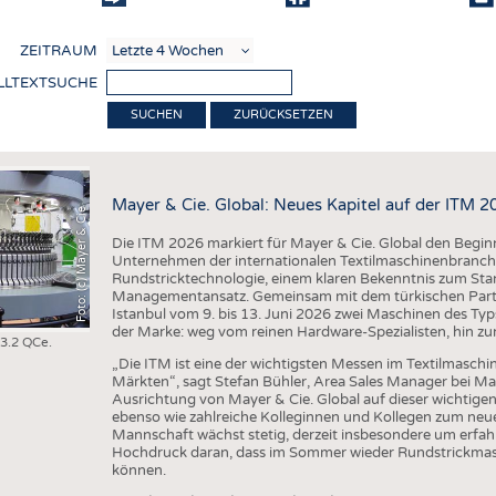
COMP
ZEITRAUM
VERE
LLTEXTSUCHE
TEXT
ZURÜCKSETZEN
SENS
RECY
Mayer & Cie. Global: Neues Kapitel auf der ITM 2
Foto: (c) Mayer & Cie
NACH
Die ITM 2026 markiert für Mayer & Cie. Global den Beginn 
KREI
Unternehmen der internationalen Textilmaschinenbranche
Rundstricktechnologie, einem klaren Bekenntnis zum Stan
TECHN
Managementansatz. Gemeinsam mit dem türkischen Partne
Istanbul vom 9. bis 13. Juni 2026 zwei Maschinen des Ty
SMART
der Marke: weg vom reinen Hardware-Spezialisten, hin zu
 3.2 QCe.
MEDI
„Die ITM ist eine der wichtigsten Messen im Textilmaschi
Märkten“, sagt Stefan Bühler, Area Sales Manager bei Maye
HAUS-
Ausrichtung von Mayer & Cie. Global auf dieser wichtige
ebenso wie zahlreiche Kolleginnen und Kollegen zum neue
BEKL
Mannschaft wächst stetig, derzeit insbesondere um erfahr
Hochdruck daran, dass im Sommer wieder Rundstrickmasch
TESTS
können.