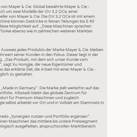
EN
von Mayer & Cie. Global bewährte Mayer & Cie.-
STICS
ich um zwei Modelle der OV 3.2 QCe, einer
ller von Mayer & Cie. Die OV 3.2 QCe ist mit einem
chine können Gestricke in feinen Teilungen bis E 40
diese Möglichkeit auf. „Diese Maschinen sprechen
 Türkei ebenso wie in zahlreichen weiteren Märkten
n Ausweis jedes Produkts der Marke Mayer & Cie. bleiben
rwert seiner Kunden in den Fokus. Dieser liegt in der
ung. „Das Produkt, mit dem sich unser Kunde vom
“, sagt Xu Hongjie, der neue Eigentümer und
 das erklärte Ziel, die Arbeit mit einer Mayer & Cie.-
lich zu gestalten.
p „Made in Germany“. Die Marke zielt weiterhin auf das
olio. Albstadt bleibt das globale Zentrum für
ndort für Premium-Maschinen und zugleich
 selbst arbeitet vor Ort und in Vollzeit am Stammsitz in
Credo „Synergien nutzen und Portfolio ergänzen“.
inen Maschinen das mittlere bis untere Preissegment
ologisch ausgefeilten, anspruchsvollen Marktbereich