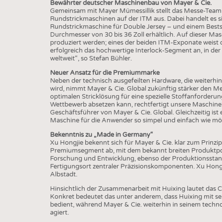
BUSINESS
FAKT
Bewährter deutscher Maschinenbau von Mayer & Cie.
Gemeinsam mit Mayer Mümessillik stellt das Messe-Team 
UNTERNEHMEN
STATI
Rundstrickmaschinen auf der ITM aus. Dabei handelt es s
Rundstrickmaschine für Double Jersey – und einem Bestse
TING
AUSSCHREIBUNGEN
Durchmesser von 30 bis 36 Zoll erhältlich. Auf dieser Mas
produziert werden; eines der beiden ITM-Exponate weist 
DTV AUSSCHREIBUNGSDIENST
erfolgreich das hochwertige Interlock-Segment an, in der
weltweit“, so Stefan Bühler.
TERMINE
Neuer Ansatz für die Premiummarke
Neben der technisch ausgefeilten Hardware, die weiterhi
BRANCHENTERMINE
wird, nimmt Mayer & Cie. Global zukünftig stärker den Meh
optimalen Stricklösung für eine spezielle Stoffanforder
Wettbewerb absetzen kann, rechtfertigt unsere Maschine
Geschäftsführer von Mayer & Cie. Global. Gleichzeitig ist es
Maschine für die Anwender so simpel und einfach wie mög
Bekenntnis zu „Made in Germany“
Xu Hongjie bekennt sich für Mayer & Cie. klar zum Prinzi
Premiumsegment ab, mit dem bekannt breiten Produktportf
Forschung und Entwicklung, ebenso der Produktionssta
Fertigungsort zentraler Präzisionskomponenten. Xu Hongjie
Albstadt.
Hinsichtlich der Zusammenarbeit mit Huixing lautet das 
Konkret bedeutet das unter anderem, dass Huixing mit se
bedient, während Mayer & Cie. weiterhin in seinem techn
agiert.