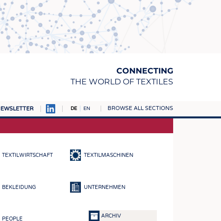
CONNECTING
THE WORLD OF TEXTILES
BROWSE ALL SECTIONS
EWSLETTER
DE
EN
AMPUS
TOFFE
TEXTILWIRTSCHAFT
TEXTILMASCHINEN
RN
E
BEKLEIDUNG
UNTERNEHMEN
BE
ICKE & GEWIRKE
ARCHIV
PEOPLE
STOFFE