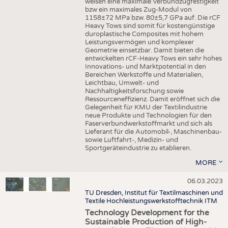
weisen eine maximale Verbundzugfestigkeit
bzw ein maximales Zug-Modul von
1158±72 MPa bzw. 80±5,7 GPa auf. Die rCF
Heavy Tows sind somit für kostengünstige
duroplastische Composites mit hohem
Leistungsvermögen und komplexer
Geometrie einsetzbar. Damit bieten die
entwickelten rCF-Heavy Tows ein sehr hohes
Innovations- und Marktpotential in den
Bereichen Werkstoffe und Materialien,
Leichtbau, Umwelt- und
Nachhaltigkeitsforschung sowie
Ressourceneffizienz. Damit eröffnet sich die
Gelegenheit für KMU der Textilindustrie
neue Produkte und Technologien für den
Faserverbundwerkstoffmarkt und sich als
Lieferant für die Automobil-, Maschinenbau-
sowie Luftfahrt-, Medizin- und
Sportgeräteindustrie zu etablieren.
MORE
06.03.2023
TU Dresden, Institut für Textilmaschinen und
Textile Hochleistungswerkstofftechnik ITM
Technology Development for the
Sustainable Production of High-