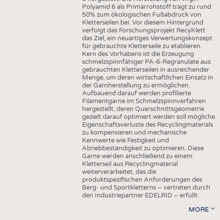
Polyamid 6 als Primärrohstoff trägt zu rund
50% zum ökologischen Fußabdruck von
Kletterseilen bei. Vor diesem Hintergrund
verfolgt das Forschungsprojekt RecyKlett
das Ziel, ein neuartiges Verwertungskonzept
für gebrauchte Kletterseile zu etablieren.
Kern des Vorhabens ist die Erzeugung
schmelzspinnfähiger PA-6-Regranulate aus
gebrauchten Kletterseilen in ausreichender
Menge, um deren wirtschaftlichen Einsatz in
der Garnherstellung zu ermöglichen.
Aufbauend darauf werden profilierte
Filamentgarne im Schmelzspinnverfahren
hergestellt, deren Querschnittsgeometrie
gezielt darauf optimiert werden soll mögliche
Eigenschaftsverluste des Recyclingmaterials
zu kompensieren und mechanische
Kennwerte wie Festigkeit und
Abriebbeständigkeit zu optimieren. Diese
Garne werden anschließend zu einem
Kletterseil aus Recyclingmaterial
weiterverarbeitet, das die
produktspezifischen Anforderungen des
Berg- und Sportkletterns – vertreten durch
den Industriepartner EDELRID – erfüllt.
MORE