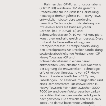
Im Rahmen des IGF-Forschungsvorhabens
(21612 BR) wurde am ITM die gesamte
Prozesskette zur industriellen Herstellung
neuartiger drehungsfreier rCF-Heavy Tows
entwickelt. Insbesondere wurde eine
neuartige Technologie zur Herstellung von
rCF-Heavy Tows auf Basis recycelter
Carbon- (rCF, ≥ 90 Vol.-%) und
Schmelzklebefasern (< 10 Vol.-%) konzipiert,
konstruiert und erfolgreich umgesetzt. Diese
umfasst die Faseraufbereitung, den
Krempelprozess zur Krempelbandbildung,
den Streckprozess zur Streckenbandbildung
sowie die abschließende Fertigung der rCF-
Heavy Tows aus rCF und
Schmelzklebefasern in einem neuen
entwickelten Versuchsstand. Der Nachweis
der Eignung der entwickelten Technologie
erfolgt mit der Umsetzung von rCF-Heavy
Tows mit unterschiedlichen rCF Typen,
Faserlängen und Faservolumengehalten und
eines Demonstrators. Die entwickelten rCF-
Heavy Tows mit Feinheiten zwischen 3000-
7000 tex und deren Weiterverarbeitbarkeit
zu textilen Halbzeugen wurden erfolgreich
nachgewiesen. Die entwickelten rCF-Heavy
Tows und darauf basierende Verbunde