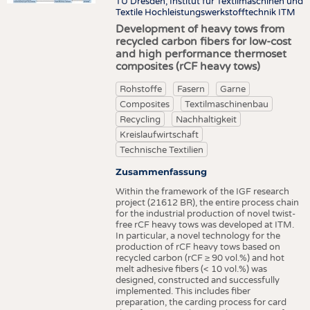
TU Dresden, Institut für Textilmaschinen und
Textile Hochleistungswerkstofftechnik ITM
Development of heavy tows from
recycled carbon fibers for low-cost
and high performance thermoset
composites (rCF heavy tows)
Rohstoffe
Fasern
Garne
Composites
Textilmaschinenbau
Recycling
Nachhaltigkeit
Kreislaufwirtschaft
Technische Textilien
Zusammenfassung
Within the framework of the IGF research
project (21612 BR), the entire process chain
for the industrial production of novel twist-
free rCF heavy tows was developed at ITM.
In particular, a novel technology for the
production of rCF heavy tows based on
recycled carbon (rCF ≥ 90 vol.%) and hot
melt adhesive fibers (< 10 vol.%) was
designed, constructed and successfully
implemented. This includes fiber
preparation, the carding process for card