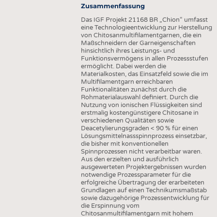
Zusammenfassung
Das IGF Projekt 21168 BR „Chion“ umfasst
eine Technologieentwicklung zur Herstellung
von Chitosanmultifilamentgarnen, die ein
Maßschneidern der Garneigenschaften
hinsichtlich ihres Leistungs- und
Funktionsvermögens in allen Prozessstufen
ermöglicht. Dabei werden die
Materialkosten, das Einsatzfeld sowie die im
Multifilamentgarn erreichbaren
Funktionalitäten zunächst durch die
Rohmaterialauswahl definiert. Durch die
Nutzung von ionischen Flüssigkeiten sind
erstmalig kostengünstigere Chitosane in
verschiedenen Qualitäten sowie
Deacetylierungsgraden < 90 % für einen
Lösungsmittelnassspinnprozess einsetzbar,
die bisher mit konventionellen
Spinnprozessen nicht verarbeitbar waren.
Aus den erzielten und ausführlich
ausgewerteten Projektergebnissen wurden
notwendige Prozessparameter für die
erfolgreiche Übertragung der erarbeiteten
Grundlagen auf einen Technikumsmaßstab
sowie dazugehörige Prozessentwicklung für
die Erspinnung vom
Chitosanmultifilamentgarn mit hohem