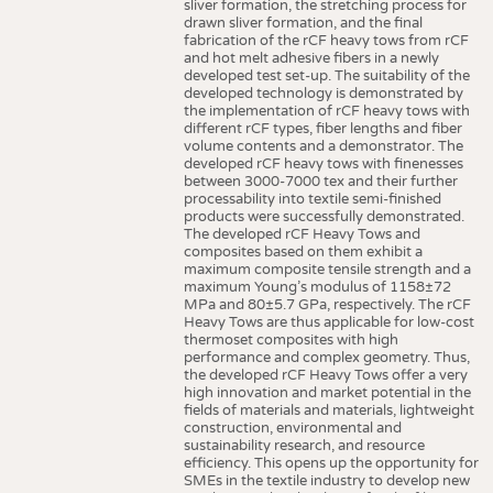
sliver formation, the stretching process for
drawn sliver formation, and the final
fabrication of the rCF heavy tows from rCF
and hot melt adhesive fibers in a newly
developed test set-up. The suitability of the
developed technology is demonstrated by
the implementation of rCF heavy tows with
different rCF types, fiber lengths and fiber
volume contents and a demonstrator. The
developed rCF heavy tows with finenesses
between 3000-7000 tex and their further
processability into textile semi-finished
products were successfully demonstrated.
The developed rCF Heavy Tows and
composites based on them exhibit a
maximum composite tensile strength and a
maximum Young’s modulus of 1158±72
MPa and 80±5.7 GPa, respectively. The rCF
Heavy Tows are thus applicable for low-cost
thermoset composites with high
performance and complex geometry. Thus,
the developed rCF Heavy Tows offer a very
high innovation and market potential in the
fields of materials and materials, lightweight
construction, environmental and
sustainability research, and resource
efficiency. This opens up the opportunity for
SMEs in the textile industry to develop new