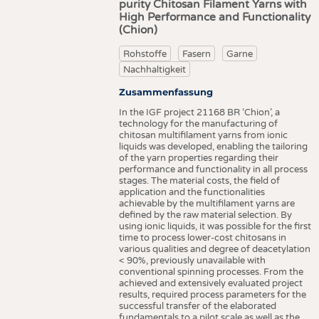
purity Chitosan Filament Yarns with
High Performance and Functionality
(Chion)
Rohstoffe
Fasern
Garne
Nachhaltigkeit
Zusammenfassung
In the IGF project 21168 BR ‘Chion’, a
technology for the manufacturing of
chitosan multifilament yarns from ionic
liquids was developed, enabling the tailoring
of the yarn properties regarding their
performance and functionality in all process
stages. The material costs, the field of
application and the functionalities
achievable by the multifilament yarns are
defined by the raw material selection. By
using ionic liquids, it was possible for the first
time to process lower-cost chitosans in
various qualities and degree of deacetylation
< 90%, previously unavailable with
conventional spinning processes. From the
achieved and extensively evaluated project
results, required process parameters for the
successful transfer of the elaborated
fundamentals to a pilot scale as well as the