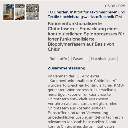
06.06.2025
A
s
d
TU Dresden, Institut für Textilmaschinen und
Textile Hochleistungswerkstofftechnik ITM
Kationenfunktionalisierte
Chitinfasern – Entwicklung eines
kontinuierlichen Spinnprozesses für
ionenfunktionalisierte
Biopolymerfasern auf Basis von
Chitin
Rohstoffe
Fasern
Nachhaltigkeit
Zusammenfassung
Im Rahmen des IGF-Projektes
„Kationenfunktionalisierte Chitinfasern“
wurde erfolgreich ein kontinuierlicher, KMU-
gerechter Spinnprozess zur Herstellung
neuartiger, kationenfunktionalisierter
Chitinfasern entwickelt. Mit diesem
Verfahren war es erstmals möglich, reine
Chitinfasern aus kostengünstigen
Rohstoffen und unter Verwendung
unbedenklicher Lösungsmittel im technisch
relevanten Maßstab herzustellen. Damit
konnte Chitin, eines der am häufigsten