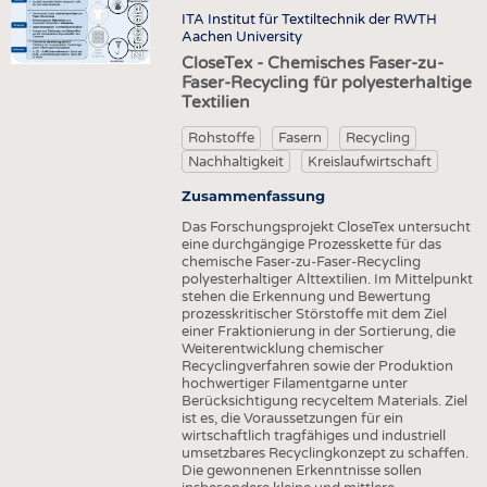
HEADHUNTING
GARNE
VLIESSTOFFE
e
ITA Institut für Textiltechnik der RWTH
Aachen University
PRAKTIKA & AUSBILDUNGEN
GEWEBE
COMPOSITES
CloseTex - Chemisches Faser-zu-
GESTRICKE & GEWIRKE
Faser-Recycling für polyesterhaltige
VEREDLUNG
Textilien
VLIESSTOFFE
TEXTILMASCHINENBAU
Rohstoffe
Fasern
Recycling
COMPOSITES
SENSORIK
Nachhaltigkeit
Kreislaufwirtschaft
VEREDLUNG
RECYCLING
Zusammenfassung
TEXTILMASCHINENBAU
NACHHALTIGKEIT
Das Forschungsprojekt CloseTex untersucht
eine durchgängige Prozesskette für das
SENSORIK
KREISLAUFWIRTSCHAFT
chemische Faser-zu-Faser-Recycling
polyesterhaltiger Alttextilien. Im Mittelpunkt
RECYCLING
TECHNISCHE TEXTILIEN
stehen die Erkennung und Bewertung
prozesskritischer Störstoffe mit dem Ziel
NACHHALTIGKEIT
SMART TEXTILES
einer Fraktionierung in der Sortierung, die
Weiterentwicklung chemischer
KREISLAUFWIRTSCHAFT
MEDIZIN
Recyclingverfahren sowie der Produktion
hochwertiger Filamentgarne unter
TECHNISCHE TEXTILIEN
HAUS- UND HEIMTEXTILIEN
Berücksichtigung recyceltem Materials. Ziel
ist es, die Voraussetzungen für ein
SMART TEXTILES
BEKLEIDUNG
wirtschaftlich tragfähiges und industriell
umsetzbares Recyclingkonzept zu schaffen.
MEDIZIN
TESTS
Die gewonnenen Erkenntnisse sollen