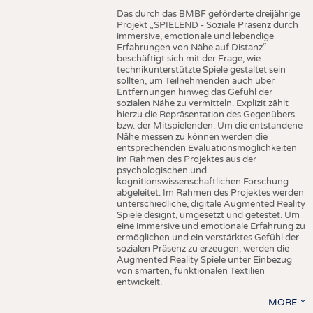
b
b
i
l
u
n
g
1
:
V
e
r
g
l
e
i
c
h
d
e
r
F
T
I
R
-
S
p
e
k
t
r
e
n
i
m
B
e
r
e
i
c
h
v
o
n
4
0
0
0
–
7
0
0
c
m
-
1
d
e
s
C
h
i
t
i
n
p
u
l
v
e
r
s
u
n
d
d
a
r
a
u
s
h
e
r
g
e
-
s
t
e
l
l
t
e
r
M
u
l
t
i
f
i
l
a
m
e
n
t
g
a
r
n
e
n
a
c
h
d
e
m
S
p
i
n
n
p
r
o
z
e
s
Das durch das BMBF geförderte dreijährige
Projekt „SPIELEND - Soziale Präsenz durch
immersive, emotionale und lebendige
Erfahrungen von Nähe auf Distanz“
beschäftigt sich mit der Frage, wie
technikunterstützte Spiele gestaltet sein
sollten, um Teilnehmenden auch über
Entfernungen hinweg das Gefühl der
sozialen Nähe zu vermitteln. Explizit zählt
hierzu die Repräsentation des Gegenübers
bzw. der Mitspielenden. Um die entstandene
Nähe messen zu können werden die
entsprechenden Evaluationsmöglichkeiten
im Rahmen des Projektes aus der
psychologischen und
kognitionswissenschaftlichen Forschung
abgeleitet. Im Rahmen des Projektes werden
unterschiedliche, digitale Augmented Reality
Spiele designt, umgesetzt und getestet. Um
eine immersive und emotionale Erfahrung zu
ermöglichen und ein verstärktes Gefühl der
sozialen Präsenz zu erzeugen, werden die
Augmented Reality Spiele unter Einbezug
von smarten, funktionalen Textilien
entwickelt.
MORE