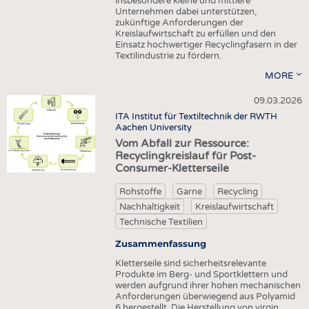
insbesondere kleine und mittlere
HAUS- UND HEIMTEXTILIEN
Unternehmen dabei unterstützen,
zukünftige Anforderungen der
BEKLEIDUNG
Kreislaufwirtschaft zu erfüllen und den
Einsatz hochwertiger Recyclingfasern in der
TESTS
Textilindustrie zu fördern.
BUSINESS
FAKTEN
MORE
UNTERNEHMEN
STATISTICS
09.03.2026
ITA Institut für Textiltechnik der RWTH
AUSSCHREIBUNGEN
Aachen University
DTV AUSSCHREIBUNGSDIENST
Vom Abfall zur Ressource:
Recyclingkreislauf für Post-
WISSEN
TERMINE
Consumer-Kletterseile
DAUNENCHECK
BRANCHENTERMINE
Rohstoffe
Garne
Recycling
ADRESSEN & LINKS
Nachhaltigkeit
Kreislaufwirtschaft
Technische Textilien
LABELS
Zusammenfassung
PUBLIKATIONEN
Kletterseile sind sicherheitsrelevante
Produkte im Berg- und Sportklettern und
werden aufgrund ihrer hohen mechanischen
Anforderungen überwiegend aus Polyamid
6 hergestellt. Die Herstellung von virgin