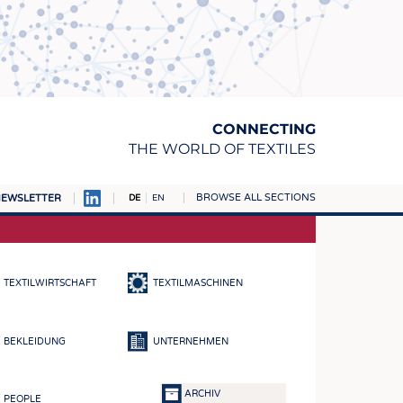
CONNECTING
THE WORLD OF TEXTILES
BROWSE ALL SECTIONS
EWSLETTER
DE
EN
AMPUS
TOFFE
TEXTILWIRTSCHAFT
TEXTILMASCHINEN
RN
E
BEKLEIDUNG
UNTERNEHMEN
BE
ICKE & GEWIRKE
ARCHIV
PEOPLE
STOFFE