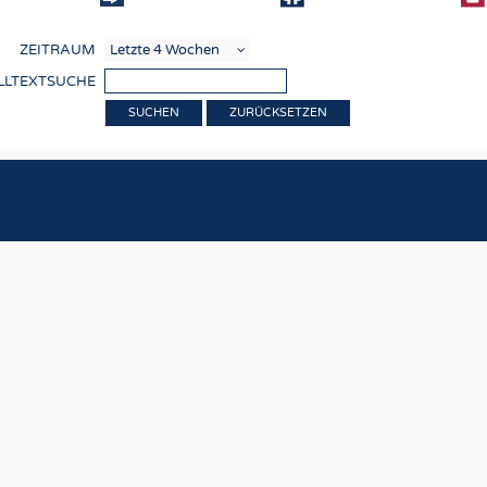
COMP
ZEITRAUM
VERE
LLTEXTSUCHE
TEXT
ZURÜCKSETZEN
SENS
RECY
NACH
KREI
TECHN
SMART
MEDI
HAUS-
BEKL
TESTS