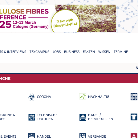
TION
S & INTERVIEWS
TEXCAMPUS
JOBS
BUSINESS
FAKTEN
WISSEN
TERMINE
N
REPORTS & INTERVIEWS
TEXC
ANCHE
TEXTINATION NEWSLINE
ROHS
CORONA
NACHHALTIG
TEXTILE LEADERSHIP
FASE
GARN
 GARNE &
TECHNISCHE
HAUS- /
GEWE
OFF
TEXTILIEN
HEIMTEXTILIEN
GESTR
& EVENTS
HANDEL
VERBÄNDE
VLIES