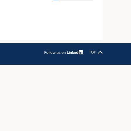
OSITES
DLUNG
ILMASCHINENBAU
ORIK
CLING
Follow us on
TOP
HALTIGKEIT
SLAUFWIRTSCHAFT
ISCHE TEXTILIEN
 TEXTILES
ZIN
 UND HEIMTEXTILIEN
EIDUNG