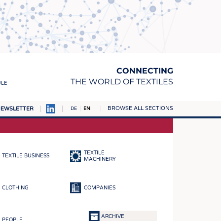
CONNECTING
THE WORLD OF TEXTILES
ULE
BROWSE ALL SECTIONS
EWSLETTER
DE
EN
AMPUS
MATERIALS
TEXTILE
TEXTILE BUSINESS
S
MACHINERY
S
CLOTHING
COMPANIES
ICS
INGS
ARCHIVE
PEOPLE
WOVENS