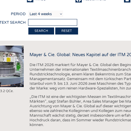
COMP
PERIOD
FINIS
 TEXT SEARCH
TEXTI
RESET
SENS
RECY
Mayer & Cie. Global: Neues Kapitel auf der ITM 2
SUSTA
Foto: (c) Mayer & Cie
Die ITM 2026 markiert für Mayer & Cie. Global den Beginn 
CIRC
Unternehmen der internationalen Textilmaschinenbranche
Rundstricktechnologie, einem klaren Bekenntnis zum Stan
TECHN
Managementansatz. Gemeinsam mit dem türkischen Partne
Istanbul vom 9. bis 13. Juni 2026 zwei Maschinen des Ty
SMART
der Marke: weg vom reinen Hardware-Spezialisten, hin zu
 3.2 QCe.
MEDI
„Die ITM ist eine der wichtigsten Messen im Textilmaschi
Märkten“, sagt Stefan Bühler, Area Sales Manager bei Maye
INTER
Ausrichtung von Mayer & Cie. Global auf dieser wichtige
ebenso wie zahlreiche Kolleginnen und Kollegen zum neue
APPA
Mannschaft wächst stetig, derzeit insbesondere um erfahr
Hochdruck daran, dass im Sommer wieder Rundstrickmasch
TESTS
können.