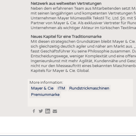
Netzwerk aus weltweiten Vertretungen
Neben dem erfahrenen Team aus Mitarbeitenden setzt Ma
mit seinen langjährigen und kompetenten Vertretungen for
Unternehmen Mayer Mümessillik Tekstil Tic. Ltd. Şti. mit Sit
Partner von Mayer & Cie. Als exklusiver Vertreter für Run
Unternehmen als wichtiger Akteur im türkischen Textilma
Neues Kapitel für eine Traditionsmarke
Mit diesen strategischen Grundsätzen bleibt Mayer & Cie.
sich gleichzeitig deutlich agiler und näher am Markt aus.
fasst Geschäftsführer Xu seine Philosophie zusammen. D
Entscheidungswege, weniger Komplexität und eine offene
Ingenieurskunst mit mehr Agilität, Kundennähe und Gesc
nicht nur den Messeauftritt eines bekannten Maschinen
Kapitels für Mayer & Cie. Global.
More information:
Mayer & Cie
ITM
Rundstrickmaschinen
Premiummarke
f
t
in
e