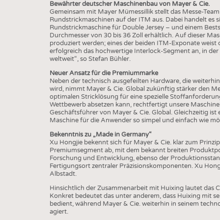
BUSINESS
FACT
Bewährter deutscher Maschinenbau von Mayer & Cie.
Gemeinsam mit Mayer Mümessillik stellt das Messe-Team 
COMPANIES
STATI
Rundstrickmaschinen auf der ITM aus. Dabei handelt es s
Rundstrickmaschine für Double Jersey – und einem Bestse
TING
Durchmesser von 30 bis 36 Zoll erhältlich. Auf dieser Mas
produziert werden; eines der beiden ITM-Exponate weist 
erfolgreich das hochwertige Interlock-Segment an, in der
weltweit“, so Stefan Bühler.
SCHEDULE
Neuer Ansatz für die Premiummarke
CALENDAR
Neben der technisch ausgefeilten Hardware, die weiterhi
wird, nimmt Mayer & Cie. Global zukünftig stärker den Meh
optimalen Stricklösung für eine spezielle Stoffanforder
Wettbewerb absetzen kann, rechtfertigt unsere Maschine
Geschäftsführer von Mayer & Cie. Global. Gleichzeitig ist es
Maschine für die Anwender so simpel und einfach wie mög
Bekenntnis zu „Made in Germany“
Xu Hongjie bekennt sich für Mayer & Cie. klar zum Prinzi
Premiumsegment ab, mit dem bekannt breiten Produktportf
Forschung und Entwicklung, ebenso der Produktionssta
Fertigungsort zentraler Präzisionskomponenten. Xu Hongjie
Albstadt.
Hinsichtlich der Zusammenarbeit mit Huixing lautet das 
Konkret bedeutet das unter anderem, dass Huixing mit se
bedient, während Mayer & Cie. weiterhin in seinem techn
agiert.