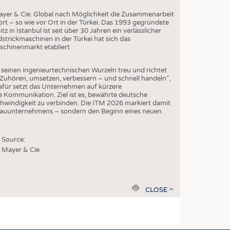
yer & Cie. Global nach Möglichkeit die Zusammenarbeit
t – so wie vor Ort in der Türkei. Das 1993 gegründete
z in Istanbul ist seit über 30 Jahren ein verlässlicher
dstrickmaschinen in der Türkei hat sich das
schinenmarkt etabliert
 seinen ingenieurtechnischen Wurzeln treu und richtet
 „Zuhören, umsetzen, verbessern – und schnell handeln“,
afür setzt das Unternehmen auf kürzere
 Kommunikation. Ziel ist es, bewährte deutsche
hwindigkeit zu verbinden. Die ITM 2026 markiert damit
bauunternehmens – sondern den Beginn eines neuen
Source:
Mayer & Cie
print
CLOSE