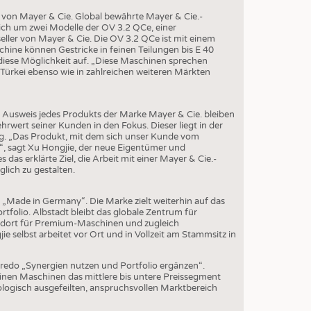
S
von Mayer & Cie. Global bewährte Mayer & Cie.-
STICS
ich um zwei Modelle der OV 3.2 QCe, einer
ller von Mayer & Cie. Die OV 3.2 QCe ist mit einem
chine können Gestricke in feinen Teilungen bis E 40
diese Möglichkeit auf. „Diese Maschinen sprechen
 Türkei ebenso wie in zahlreichen weiteren Märkten
n Ausweis jedes Produkts der Marke Mayer & Cie. bleiben
rwert seiner Kunden in den Fokus. Dieser liegt in der
ung. „Das Produkt, mit dem sich unser Kunde vom
“, sagt Xu Hongjie, der neue Eigentümer und
 das erklärte Ziel, die Arbeit mit einer Mayer & Cie.-
lich zu gestalten.
p „Made in Germany“. Die Marke zielt weiterhin auf das
olio. Albstadt bleibt das globale Zentrum für
ndort für Premium-Maschinen und zugleich
 selbst arbeitet vor Ort und in Vollzeit am Stammsitz in
Credo „Synergien nutzen und Portfolio ergänzen“.
inen Maschinen das mittlere bis untere Preissegment
ologisch ausgefeilten, anspruchsvollen Marktbereich