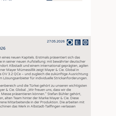
OSITES
HING
LE MACHINERY
OR TECHNOLOGY
27.05.2026
CLING
026
INABILITY
eines neuen Kapitels. Erstmals präsentiert sich das
ULAR ECONOMY
 in seiner neuen Aufstellung: mit bewährter deutscher
dort Albstadt und einem international geprägten, agilen
ICAL TEXTILES
r Mayer Mümessillik zeigt Mayer & Cie. Global in
ps OV 3.2 QCe – und zugleich die zukünftige Ausrichtung
 TEXTILES
m Lösungsanbieter für individuelle Strickanforderungen.
CINE
nenbereich und die Türkei gehört zu unseren wichtigsten
r & Cie. Global. „Wir freuen uns, dass wir die
IOR TEXTILES
n Messe präsentieren können.“ Stefan Bühler gehört,
n, alten Team hinter der Marke Mayer & Cie. Diese
REL
ene Mitarbeitende in der Produktion. Die arbeiten mit
inen das Werk in Albstadt-Tailfingen verlassen