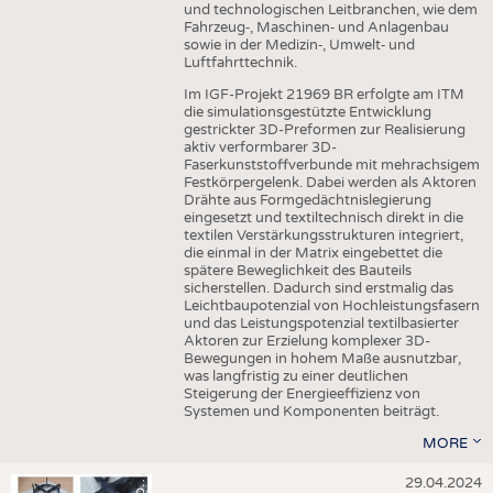
und technologischen Leitbranchen, wie dem
Fahrzeug‑, Maschinen‑ und Anlagenbau
sowie in der Medizin‑, Umwelt‑ und
Luftfahrttechnik.
Im IGF-Projekt 21969 BR erfolgte am ITM
die simulationsgestützte Entwicklung
gestrickter 3D-Preformen zur Realisierung
aktiv verformbarer 3D-
Faserkunststoffverbunde mit mehrachsigem
Festkörpergelenk. Dabei werden als Aktoren
Drähte aus Formgedächtnislegierung
eingesetzt und textiltechnisch direkt in die
textilen Verstärkungsstrukturen integriert,
die einmal in der Matrix eingebettet die
spätere Beweglichkeit des Bauteils
sicherstellen. Dadurch sind erstmalig das
Leichtbaupotenzial von Hochleistungsfasern
und das Leistungspotenzial textilbasierter
Aktoren zur Erzielung komplexer 3D-
Bewegungen in hohem Maße ausnutzbar,
was langfristig zu einer deutlichen
Steigerung der Energieeffizienz von
Systemen und Komponenten beiträgt.
MORE
A
d
e
29.04.2024