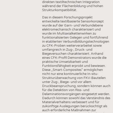
direkten textiltechnischen Integration
während der Flächenbildung und hohen
Strukturkompatibilität.
Das in diesem Forschungsprojekt
entwickelte textilbasierte Sensorkonzept
wurde auf der Garn- und Verbundebene
elektromechanisch charakterisiert und
wurde im Multiaxialkettenwirken zu
funktionalisierten Gelegen und fortführend
in etablierten Verbundbildungstechnologien
zu CFK-Proben weiterverarbeitet sowie
umfangreich in Zug-, Druck- und
Biegeversuchen charakterisiert. Anhand
eines CFK-Profil Demonstrators wurde die
praktische Umsetzbarkeit und
Funktionsfähigkeit erprobt und bewiesen.
Diese „Smart-Composites“ ermöglichen
nicht nur eine kontinuierliche In-situ-
Strukturüberwachung von FKV-Bauteilen
unter Zug-, Biege- und vor allem
Druckbeanspruchung, sondern können auch
für die Detektion von Riss- und
Delaminationsvorgängen eingesetzt werden.
Dadurch können sowohl das Verständnis des
Materialverhaltens verbessert und für
zukünftige Auslegungen berücksichtigt als
auch erforderliche Maßnahmen zur