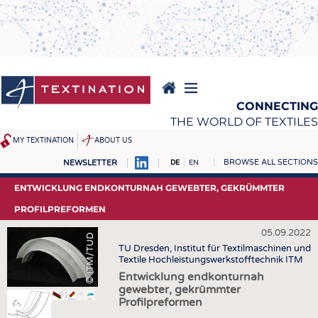
Direkt
zum
Inhalt
CONNECTING
THE WORLD OF TEXTILES
MY TEXTINATION
ABOUT US
BROWSE ALL SECTIONS
NEWSLETTER
DE
EN
NEWS
REPORTS & INTERVIEWS
ENTWICKLUNG ENDKONTURNAH GEWEBTER, GEKRÜMMTER
AKTUELLES
TEXTINATION NEWSLINE
PROFILPREFORMEN
KLARTEXT BY TEXTINATION
TEXTILE LEADERSHIP
05.09.2022
© ITM/TUD
TU Dresden, Institut für Textilmaschinen und
TEXCAMPUS
JOBS
Textile Hochleistungswerkstofftechnik ITM
ROHSTOFFE
STELLENMARKT
Entwicklung endkonturnah
gewebter, gekrümmter
FASERN
KRÜGER PERSONAL
Profilpreformen