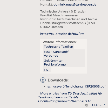
HAUS- UND HEIMTEXTILIEN
Kontakt:
dominik.nuss@tu-dresden.de
BEKLEIDUNG
Technische Universität Dresden
Fakultät Maschinenwesen
TESTS
Institut für Textilmaschinen und Textile
Hochleistungswerkstofftechnik (ITM)
BUSINESS
FAKTEN
01062 Dresden
UNTERNEHMEN
STATISTICS
https://tu-dresden.de/mw/itm
AUSSCHREIBUNGEN
Weitere Informationen:
Technische Textilien
DTV AUSSCHREIBUNGSDIENST
Faser-Kunststoff-
Verbunde
WISSEN
TERMINE
Gekrümmter
DAUNENCHECK
BRANCHENTERMINE
Profilpreformen
FKT
ADRESSEN & LINKS
LABELS
Downloads:
schlussveröffentlichung_IGF20903.pdf
PUBLIKATIONEN
More entries from
TU Dresden, Institut für
Textilmaschinen und Textile
Hochleistungswerkstofftechnik ITM
Drucken
CLOSE