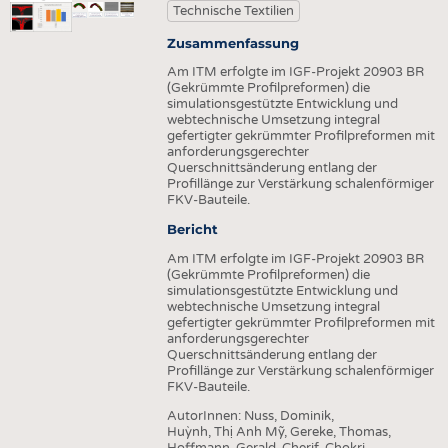
HEADHUNTING
GARNE
Technische Textilien
PRAKTIKA & AUSBILDUNGEN
GEWEBE
Zusammenfassung
GESTRICKE & GEWIRKE
Am ITM erfolgte im IGF-Projekt 20903 BR
(Gekrümmte Profilpreformen) die
VLIESSTOFFE
simulationsgestützte Entwicklung und
webtechnische Umsetzung integral
COMPOSITES
gefertigter gekrümmter Profilpreformen mit
anforderungsgerechter
VEREDLUNG
Querschnittsänderung entlang der
Profillänge zur Verstärkung schalenförmiger
TEXTILMASCHINENBAU
FKV-Bauteile.
Bericht
SENSORIK
Am ITM erfolgte im IGF-Projekt 20903 BR
RECYCLING
(Gekrümmte Profilpreformen) die
simulationsgestützte Entwicklung und
NACHHALTIGKEIT
webtechnische Umsetzung integral
gefertigter gekrümmter Profilpreformen mit
KREISLAUFWIRTSCHAFT
anforderungsgerechter
Querschnittsänderung entlang der
TECHNISCHE TEXTILIEN
Profillänge zur Verstärkung schalenförmiger
FKV-Bauteile.
SMART TEXTILES
AutorInnen:
Nuss, Dominik
MEDIZIN
Huỳnh, Thị Anh Mỹ
Gereke, Thomas
Hoffmann, Gerald
Cherif, Chokri