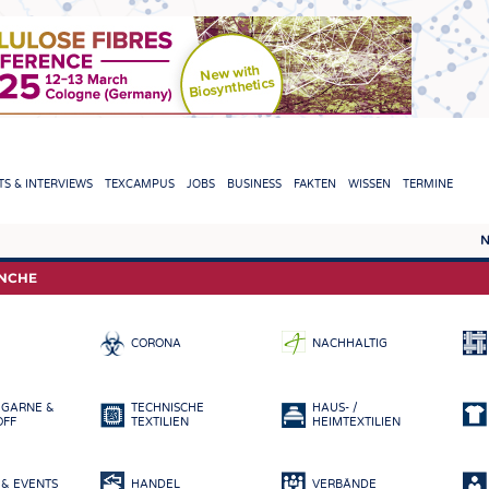
TION
S & INTERVIEWS
TEXCAMPUS
JOBS
BUSINESS
FAKTEN
WISSEN
TERMINE
N
REPORTS & INTERVIEWS
TEXC
ANCHE
TEXTINATION NEWSLINE
ROHS
CORONA
NACHHALTIG
TEXTILE LEADERSHIP
FASE
GARN
 GARNE &
TECHNISCHE
HAUS- /
GEWE
OFF
TEXTILIEN
HEIMTEXTILIEN
GESTR
& EVENTS
HANDEL
VERBÄNDE
VLIES