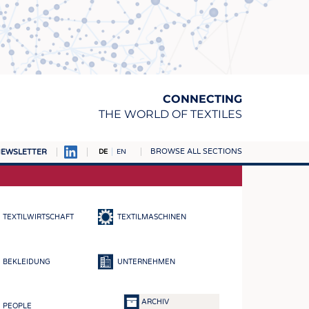
CONNECTING
THE WORLD OF TEXTILES
BROWSE ALL SECTIONS
EWSLETTER
DE
EN
AMPUS
TOFFE
TEXTILWIRTSCHAFT
TEXTILMASCHINEN
RN
E
BEKLEIDUNG
UNTERNEHMEN
BE
ICKE & GEWIRKE
ARCHIV
PEOPLE
STOFFE