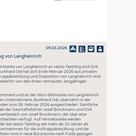
OSITES
DLUNG
ILMASCHINENBAU
ORIK
09.03.2026
CLING
ng von Langheinrich
HALTIGKEIT
Marke von Langheinrich an vestio Textiling sind Dirk
SLAUFWIRTSCHAFT
urkhard Oel hat sich Ende Februar 2026 aus privaten
agsabwicklung und Disposition von Langheinrich sind
ISCHE TEXTILIEN
iterhin von den ihnen vertrauten, langjährigen
 TEXTILES
rtiment und an der Wort-Bildmarke von Langheinrich
ZIN
 des Unternehmens, Burkhard Oel, übernahm in der
ünden zum 28. Februar 2026 ausgeschieden. Sämtliche
 UND HEIMTEXTILIEN
keit der Geschäftsführer Josef Brockmann und Dirk
abenbereich von Josef Brockmann, der über eine
EIDUNG
textilien verfügt. Auf Vertriebsseite werden
 bei vestio Textiling seit mehr als 10 Jahren als
hpartnerinnen für die Auftragsabwicklung und die
alisten sind in neue Büroräume nach Fulda gezogen.