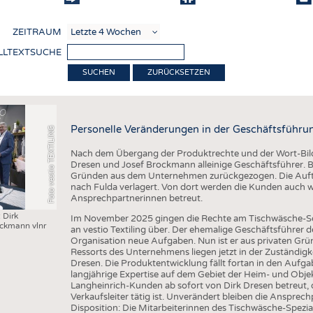
COMP
ZEITRAUM
VERE
LLTEXTSUCHE
TEXT
ZURÜCKSETZEN
SENS
RECY
Personelle Veränderungen in der Geschäftsführu
Foto vestio TEXTILING
NACH
Nach dem Übergang der Produktrechte und der Wort-Bild-
KREI
Dresen und Josef Brockmann alleinige Geschäftsführer. B
Gründen aus dem Unternehmen zurückgezogen. Die Auftr
TECHN
nach Fulda verlagert. Von dort werden die Kunden auch we
Ansprechpartnerinnen betreut.
SMART
 Dirk
Im November 2025 gingen die Rechte am Tischwäsche-So
ockmann vlnr
MEDI
an vestio Textiling über. Der ehemalige Geschäftsführer
Organisation neue Aufgaben. Nun ist er aus privaten Gr
HAUS-
Ressorts des Unternehmens liegen jetzt in der Zuständig
Dresen. Die Produktentwicklung fällt fortan in den Aufg
BEKL
langjährige Expertise auf dem Gebiet der Heim- und Objekt
Langheinrich-Kunden ab sofort von Dirk Dresen betreut, der
TESTS
Verkaufsleiter tätig ist. Unverändert bleiben die Ansprec
Disposition: Die Mitarbeiterinnen des Tischwäsche-Spezi