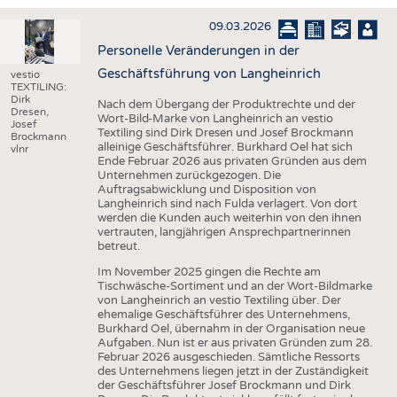
INTERIOR TEXTILES
09.03.2026
APPAREL
Personelle Veränderungen in der
TESTS
Geschäftsführung von Langheinrich
vestio
TEXTILING:
BUSINESS
FACTS
Dirk
Nach dem Übergang der Produktrechte und der
Dresen,
Wort-Bild-Marke von Langheinrich an vestio
COMPANIES
STATISTICS
Josef
Textiling sind Dirk Dresen und Josef Brockmann
Brockmann
alleinige Geschäftsführer. Burkhard Oel hat sich
GOOD TO KNOW
SCHEDULE
vlnr
Ende Februar 2026 aus privaten Gründen aus dem
Unternehmen zurückgezogen. Die
DOWNCHECK
CALENDAR
Auftragsabwicklung und Disposition von
Langheinrich sind nach Fulda verlagert. Von dort
ADDRESSES & LINKS
werden die Kunden auch weiterhin von den ihnen
vertrauten, langjährigen Ansprechpartnerinnen
LABELS
betreut.
PUBLICATIONS
Im November 2025 gingen die Rechte am
Tischwäsche-Sortiment und an der Wort-Bildmarke
von Langheinrich an vestio Textiling über. Der
ehemalige Geschäftsführer des Unternehmens,
Burkhard Oel, übernahm in der Organisation neue
Aufgaben. Nun ist er aus privaten Gründen zum 28.
Februar 2026 ausgeschieden. Sämtliche Ressorts
des Unternehmens liegen jetzt in der Zuständigkeit
der Geschäftsführer Josef Brockmann und Dirk