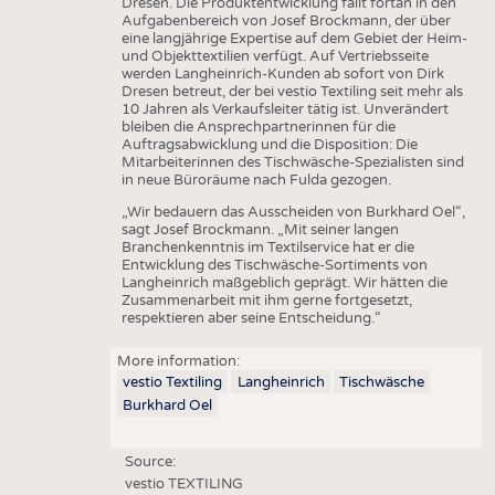
Dresen. Die Produktentwicklung fällt fortan in den
Aufgabenbereich von Josef Brockmann, der über
eine langjährige Expertise auf dem Gebiet der Heim-
und Objekttextilien verfügt. Auf Vertriebsseite
werden Langheinrich-Kunden ab sofort von Dirk
Dresen betreut, der bei vestio Textiling seit mehr als
10 Jahren als Verkaufsleiter tätig ist. Unverändert
bleiben die Ansprechpartnerinnen für die
Auftragsabwicklung und die Disposition: Die
Mitarbeiterinnen des Tischwäsche-Spezialisten sind
in neue Büroräume nach Fulda gezogen.
„Wir bedauern das Ausscheiden von Burkhard Oel“,
sagt Josef Brockmann. „Mit seiner langen
Branchenkenntnis im Textilservice hat er die
Entwicklung des Tischwäsche-Sortiments von
Langheinrich maßgeblich geprägt. Wir hätten die
Zusammenarbeit mit ihm gerne fortgesetzt,
respektieren aber seine Entscheidung.“
More information:
vestio Textiling
Langheinrich
Tischwäsche
Burkhard Oel
Source:
vestio TEXTILING