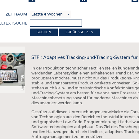
COMP
ZEITRAUM
VERE
LLTEXTSUCHE
TEXT
ZURÜCKSETZEN
SENS
RECY
STFI: Adaptives Tracking-und-Tracing-System für 
NACH
In der Produktion technischer Textilien stellen kundenind
KREI
werdenden Lebenszyklen einen anhaltenden Trend dar. W
Foto: STFI
produzieren möchte, muss nicht nur das Produktions-Kn
TECHN
stabile und transparente Produktionskette vorweisen. So
stehen auch klein- und mittelständische Konfektionäre g
SMART
und-Tracing-System am besten für wandelbare Prozesse bei
Maschinenbesetzung sowohl für moderne Maschinen als a
MEDI
dies adaptiert werden kann.
HAUS-
Gestützt auf diesen Untersuchungen entwickelte die Fors
von Technologien aus den Bereichen Industrial Internet
BEKL
und graphischer Low-Code-Programmierung. Hierbei wur
Softwaretechnologien aufgebaut. Das Ziel des Forschungs
TESTS
textilen Halbzeugen durch ein flexibles, adaptives Tracki
Auftragsmanagement zu unterstützen.