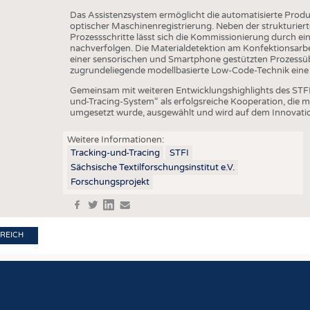
BUSINESS
FAKT
Das Assistenzsystem ermöglicht die automatisierte Prod
UNTERNEHMEN
STATI
optischer Maschinenregistrierung. Neben der strukturier
Prozessschritte lässt sich die Kommissionierung durch 
TING
AUSSCHREIBUNGEN
nachverfolgen. Die Materialdetektion am Konfektionsarbe
einer sensorischen und Smartphone gestützten Prozessüb
DTV AUSSCHREIBUNGSDIENST
zugrundeliegende modellbasierte Low-Code-Technik eine 
TERMINE
Gemeinsam mit weiteren Entwicklungshighlights des STFI
und-Tracing-System“ als erfolgsreiche Kooperation, die
umgesetzt wurde, ausgewählt und wird auf dem Innovati
BRANCHENTERMINE
Weitere Informationen:
Tracking-und-Tracing
STFI
Sächsische Textilforschungsinstitut e.V.
Forschungsprojekt
f
t
in
e
REICH