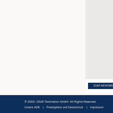
JOBS
STELLENMARKT
KRÜGER PERSONAL HEADHUN
PRAKTIKA & AUSBILDUNGEN
WISSEN
DAUNENCHECK
ADRESSEN & LINKS
LABELS
PUBLIKATIONEN
ZUM NEWSBE
© 2002–2026 Textination GmbH. All Rights Reserved.
Unsere AGB
Privatsphäre und Datenschutz
Impressum
Fußbereich