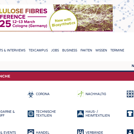
TION
S & INTERVIEWS
TEXCAMPUS
JOBS
BUSINESS
FAKTEN
WISSEN
TERMINE
N
REPORTS & INTERVIEWS
TEXC
ANCHE
TEXTINATION NEWSLINE
ROHS
CORONA
NACHHALTIG
TEXTILE LEADERSHIP
FASE
GARN
 GARNE &
TECHNISCHE
HAUS- /
GEWE
OFF
TEXTILIEN
HEIMTEXTILIEN
GESTR
& EVENTS
HANDEL
VERBÄNDE
VLIES