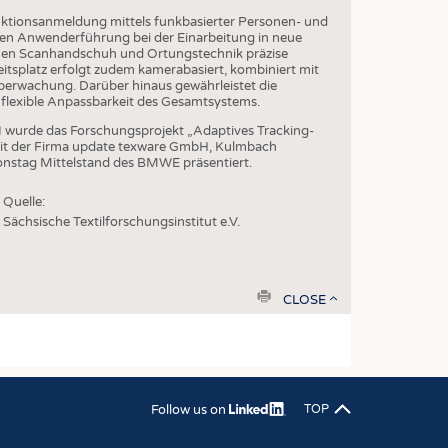
EN
uktionsanmeldung mittels funkbasierter Personen- und
STICS
ten Anwenderführung bei der Einarbeitung in neue
einen Scanhandschuh und Ortungstechnik präzise
itsplatz erfolgt zudem kamerabasiert, kombiniert mit
erwachung. Darüber hinaus gewährleistet die
flexible Anpassbarkeit des Gesamtsystems.
 wurde das Forschungsprojekt „Adaptives Tracking-
 mit der Firma update texware GmbH, Kulmbach
onstag Mittelstand des BMWE präsentiert.
Quelle:
Sächsische Textilforschungsinstitut e.V.
print
CLOSE
Follow us on
TOP