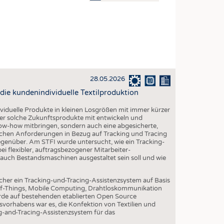
OSITES
DLUNG
ILMASCHINENBAU
ORIK
28.05.2026
CLING
die kundenindividuelle Textilproduktion
HALTIGKEIT
ividuelle Produkte in kleinen Losgrößen mit immer kürzer
SLAUFWIRTSCHAFT
er solche Zukunftsprodukte mit entwickeln und
ow-how mitbringen, sondern auch eine abgesicherte,
ISCHE TEXTILIEN
lchen Anforderungen in Bezug auf Tracking und Tracing
egenüber. Am STFI wurde untersucht, wie ein Tracking-
 TEXTILES
 flexibler, auftragsbezogener Mitarbeiter-
uch Bestandsmaschinen ausgestaltet sein soll und wie
ZIN
 UND HEIMTEXTILIEN
cher ein Tracking-und-Tracing-Assistenzsystem auf Basis
-of-Things, Mobile Computing, Drahtloskommunikation
EIDUNG
de auf bestehenden etablierten Open Source
vorhabens war es, die Konfektion von Textilien und
ng-and-Tracing-Assistenzsystem für das