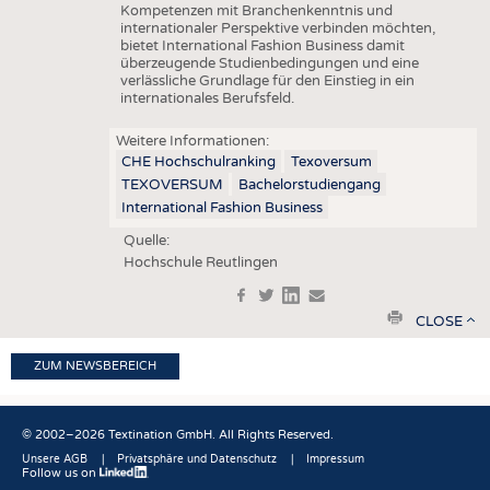
Kompetenzen mit Branchenkenntnis und
internationaler Perspektive verbinden möchten,
bietet International Fashion Business damit
überzeugende Studienbedingungen und eine
verlässliche Grundlage für den Einstieg in ein
internationales Berufsfeld.
Weitere Informationen:
CHE Hochschulranking
Texoversum
TEXOVERSUM
Bachelorstudiengang
International Fashion Business
Quelle:
Hochschule Reutlingen
f
t
in
e
print
CLOSE
ZUM NEWSBEREICH
© 2002–2026 Textination GmbH. All Rights Reserved.
Unsere AGB
Privatsphäre und Datenschutz
Impressum
Follow us on
Fußbereich