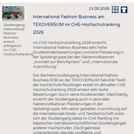
HAUS- UND HEIMTEXTILIEN
13.05.2026
BEKLEIDUNG
International Fashion Business am
TESTS
TEXOVERSUM im CHE-Hochschulranking
Studiengang
International
BUSINESS
FAKTEN
2026
Fashion
Business
UNTERNEHMEN
STATISTICS
erneut
Im CHE Hochschulranking 2026 erreicht
erfolgreich
International Fashion Business sehr hohe
im CHE-
AUSSCHREIBUNGEN
Studierendenbewertungen und eine Platzierung in
Hochschulranking
der Spitzengruppe bei den Faktenindikatoren
DTV AUSSCHREIBUNGSDIENST
„Kontakt zur Berufspraxis“ und „Internationale
Ausrichtung“.
WISSEN
TERMINE
Der Bachelorstudiengang International Fashion
DAUNENCHECK
BRANCHENTERMINE
Business (IFB) an der TEXOVERSUM Fakultät Textil
der Hochschule Reutlingen erzielt im aktuellen CHE
ADRESSEN & LINKS
Hochschulranking 2026 erneut sehr hohe
Bewertungen durch seine Studierenden. Gleichzeitig
LABELS
erreicht der Studiengang auch in zentralen
Faktenindikatoren Platzierungen in der
PUBLIKATIONEN
Spitzengruppe. Mit seiner gezielten Ausrichtung auf
die internationale Mode und Textilwirtschaft misst
sich der Studiengang dabei im CHE Ranking mit
klassischen betriebswirtschaftlichen Studiengängen
anderer Hochschulen. Die Ergebnisse
unterstreichen das klar profilierte und