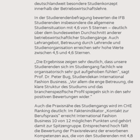
deutschlandweit besondere Studienkonzept
innerhalb der Betriebswirtschaftslehre.
In der Studierendenbefragung bewerten die IFB
Studierenden insbesondere die allgemeine
Studiensituation mit 4,6 von 5 Sternen – deutlich
über dem bundesweiten Durchschnitt anderer
betriebswirtschaftlicher Studiengänge. Auch
Lehrangebot, Betreuung durch Lehrende und
Studienorganisation erreichen sehr hohe Werte
zwischen 4,5 und 4,6 Sternen.
„Die Ergebnisse zeigen sehr deutlich, dass unsere
Studierenden sich im Studiengang fachlich wie
organisatorisch sehr gut aufgehoben fühlen“, sagt
Prof. Dr. Peter Bug, Studiendekan International
Fashion Business. „Vor allem die enge Betreuung, die
klare Struktur des Studiums und das
branchenspezifische Profil spiegeln sich in den sehr
positiven Bewertungen wider.“
Auch die Praxisnähe des Studiengangs wird im CHE
Ranking deutlich: Im Faktenindikator „Kontakt zur
Berufspraxis“ erreicht International Fashion
Business 10 von 12 möglichen Punkten und gehört
damit zur Spitzengruppe. Entsprechend hoch fällt
die Bewertung der Praxisrelevanz der erworbenen
Kompetenzen aus, die von den Studierenden mit 4,8