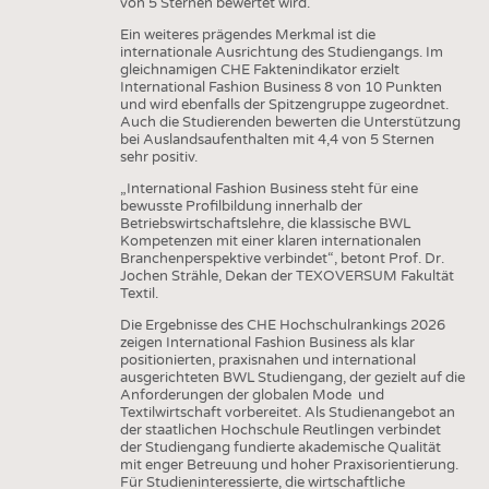
von 5 Sternen bewertet wird.
Ein weiteres prägendes Merkmal ist die
internationale Ausrichtung des Studiengangs. Im
gleichnamigen CHE Faktenindikator erzielt
International Fashion Business 8 von 10 Punkten
und wird ebenfalls der Spitzengruppe zugeordnet.
Auch die Studierenden bewerten die Unterstützung
bei Auslandsaufenthalten mit 4,4 von 5 Sternen
sehr positiv.
„International Fashion Business steht für eine
bewusste Profilbildung innerhalb der
Betriebswirtschaftslehre, die klassische BWL
Kompetenzen mit einer klaren internationalen
Branchenperspektive verbindet“, betont Prof. Dr.
Jochen Strähle, Dekan der TEXOVERSUM Fakultät
Textil.
Die Ergebnisse des CHE Hochschulrankings 2026
zeigen International Fashion Business als klar
positionierten, praxisnahen und international
ausgerichteten BWL Studiengang, der gezielt auf die
Anforderungen der globalen Mode und
Textilwirtschaft vorbereitet. Als Studienangebot an
der staatlichen Hochschule Reutlingen verbindet
der Studiengang fundierte akademische Qualität
mit enger Betreuung und hoher Praxisorientierung.
Für Studieninteressierte, die wirtschaftliche