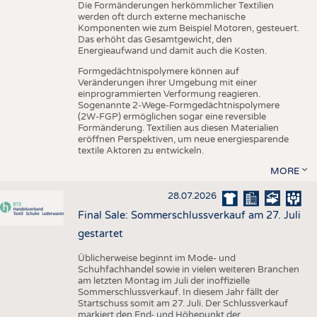
Die Formänderungen herkömmlicher Textilien
werden oft durch externe mechanische
Komponenten wie zum Beispiel Motoren, gesteuert.
Das erhöht das Gesamtgewicht, den
Energieaufwand und damit auch die Kosten.
Formgedächtnispolymere können auf
Veränderungen ihrer Umgebung mit einer
einprogrammierten Verformung reagieren.
Sogenannte 2-Wege-Formgedächtnispolymere
(2W-FGP) ermöglichen sogar eine reversible
Formänderung. Textilien aus diesen Materialien
eröffnen Perspektiven, um neue energiesparende
textile Aktoren zu entwickeln.
MORE
28.07.2026
Final Sale: Sommerschlussverkauf am 27. Juli
gestartet
Üblicherweise beginnt im Mode- und
Schuhfachhandel sowie in vielen weiteren Branchen
am letzten Montag im Juli der inoffizielle
Sommerschlussverkauf. In diesem Jahr fällt der
Startschuss somit am 27. Juli. Der Schlussverkauf
markiert den End- und Höhepunkt der