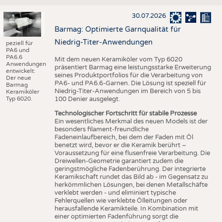
30.07.2026
Barmag: Optimierte Garnqualität für
Niedrig-Titer-Anwendungen
peziell für
PA6 und
PA6.6
Mit dem neuen Keramiköler vom Typ 6020
Anwendungen
präsentiert Barmag eine leistungsstarke Erweiterung
entwickelt:
seines Produktportfolios für die Verarbeitung von
Der neue
PA6- und PA6.6-Garnen. Die Lösung ist speziell für
Barmag
Niedrig-Titer-Anwendungen im Bereich von 5 bis
Keramiköler
Typ 6020.
100 Denier ausgelegt.
Technologischer Fortschritt für stabile Prozesse
Ein wesentliches Merkmal des neuen Models ist der
besonders filament-freundliche
Fadeneinlaufbereich, bei dem der Faden mit Öl
benetzt wird, bevor er die Keramik berührt –
Voraussetzung für eine flusenfreie Verarbeitung. Die
Dreiwellen-Geometrie garantiert zudem die
geringstmögliche Fadenberührung. Der integrierte
Keramikschaft rundet das Bild ab - im Gegensatz zu
herkömmlichen Lösungen, bei denen Metallschäfte
verklebt werden - und eliminiert typische
Fehlerquellen wie verklebte Ölleitungen oder
herausfallende Keramikteile. In Kombination mit
einer optimierten Fadenführung sorgt die