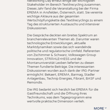
Networking Day erneut einige der wichtigsten
Stakeholder im Bereich Textilrecycling zusammen.
Dieses Jahr fand die Veranstaltung bei der Firma
EREMA in Ansfelden, Österreich, statt. Sie vereinte
wichtige Akteure aus der gesamten
Wertschöpfungskette des Textilrecyclings zu einem
Tag des strukturierten Austauschs und intensiver
Diskussionen.
Die Gespräche deckten ein breites Spektrum an
branchenrelevanten Themen ab. Darunter waren
technologische Entwicklungen, aktuelle
Marktdynamiken sowie das sich wandelnde
politische und regulatorische Umfeld. Referenten
von Zschimmer & Schwarz, Volkswagen Group
Innovation, STRÄHLE+HESS und der
Montanuniversität Leoben lieferten zu diesen
Themen fundierte Beiträge. Die interessanten
Diskussionen wurden auch dank der IRG-Partner
ermöglicht: Bekaert, EREMA, Barmag, Stadler
Anlagenbau, Technip Energies, Fibrant, BASF und
Remondis.
Die IRG bedankt sich herzlich bei EREMA für die
Gastfreundschaft und die Öffnung ihres
Technikums, was dem Tagesprogramm eine
wertvolle praktische Dimension verlieh.
MORE