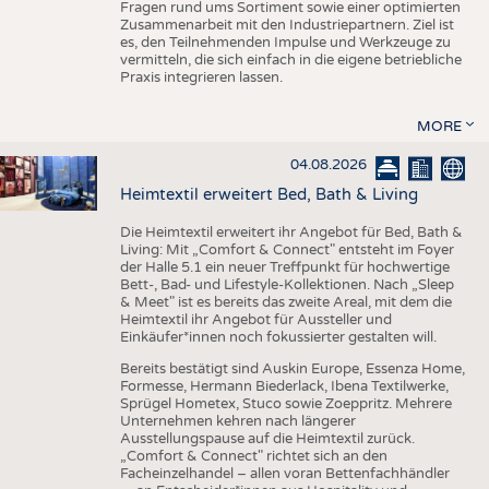
Fragen rund ums Sortiment sowie einer optimierten
Zusammenarbeit mit den Industriepartnern. Ziel ist
es, den Teilnehmenden Impulse und Werkzeuge zu
vermitteln, die sich einfach in die eigene betriebliche
Praxis integrieren lassen.
MORE
04.08.2026
Heimtextil erweitert Bed, Bath & Living
Die Heimtextil erweitert ihr Angebot für Bed, Bath &
Living: Mit „Comfort & Connect" entsteht im Foyer
der Halle 5.1 ein neuer Treffpunkt für hochwertige
Bett-, Bad- und Lifestyle-Kollektionen. Nach „Sleep
& Meet" ist es bereits das zweite Areal, mit dem die
Heimtextil ihr Angebot für Aussteller und
Einkäufer*innen noch fokussierter gestalten will.
Bereits bestätigt sind Auskin Europe, Essenza Home,
Formesse, Hermann Biederlack, Ibena Textilwerke,
Sprügel Hometex, Stuco sowie Zoeppritz. Mehrere
Unternehmen kehren nach längerer
Ausstellungspause auf die Heimtextil zurück.
„Comfort & Connect" richtet sich an den
Facheinzelhandel – allen voran Bettenfachhändler