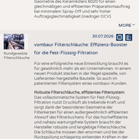
Geometrie des Keramikölers 6020 für einen
gleichmäßigen und effizienten Präparationsauftrag
bei minimalem Spray-Off und sehr hoher
Auftragsgleichmäßigkeit (niedriger OCV).
MORE
30.07.2026
vombaur Filterschläuche: Effizienz-Booster
für die Fest-Flüssig-Filtration
Rundgewebte
Filterschläuche
Für eine erfolgreiche neue Entwicklung braucht es
für gewöhnlich mehr als ein Unternehmen. In einem
neuen Produkt stecken in der Regel spezielle, von
Lieferanten hergestellte Bauteile. So auch im
patentierten Filtersystem eines vombaur-Kunden.
Robuste Filterschläuche, effizientes Filtersystem
Das vollautomatische System für Fest-Flüssig-
Filtration nutzt Druckluft als treibende Kraft und
sorgt dank der besonderen Geometrie der
Filterkerzen für einen außergewöhnlich effizienten
Abwurf des Filtrerkuchens. Für das hocheffiziente
und nahezu wartungsfreie System braucht der
Hersteller robuste und langlebige Filterschläuche.
Die Schläuche müssen den enormen und bei der
Rückspülung schlagartig wirkenden Kräften in der