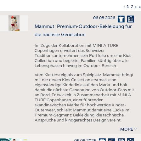
HAUS- UND HEIMTEXTILIEN
Vorherig
‹
Aktuell
1
Seite
2
Nä
›
L
»
Seitennummerierung
Seite
Seite
Sei
S
BEKLEIDUNG
06.08.2026
TESTS
Mammut: Premium-Outdoor-Bekleidung für
BUSINESS
FAKTEN
die nächste Generation
UNTERNEHMEN
STATISTICS
Im Zuge der Kollaboration mit MINI A TURE
Copenhagen erweitert das Schweizer
AUSSCHREIBUNGEN
Traditionsunternehmen sein Portfolio um eine Kids
Collection und begleitet Familien künftig über alle
DTV AUSSCHREIBUNGSDIENST
Lebensphasen hinweg im Outdoor-Bereich.
WISSEN
TERMINE
Vom Klettersteig bis zum Spielplatz: Mammut bringt
mit der neuen Kids Collection erstmals eine
DAUNENCHECK
BRANCHENTERMINE
eigenständige Kinderlinie auf den Markt und holt
damit die nächste Generation von Outdoor-Fans mit
ADRESSEN & LINKS
an Bord. Entwickelt in Zusammenarbeit mit MINI A
TURE Copenhagen, einer führenden
LABELS
skandinavischen Marke für hochwertige Kinder-
Outerwear, schließt Mammut damit eine Lücke im
PUBLIKATIONEN
Premium-Segment: Bekleidung, die technische
Ansprüche und kindgerechtes Design vereint.
MORE
06.08.2026