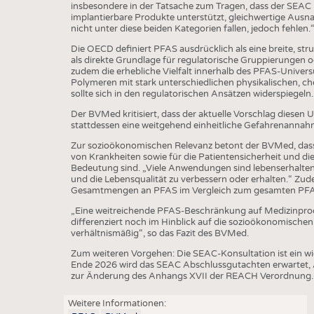
BUSINESS
FAKT
insbesondere in der Tatsache zum Tragen, dass der SEAC
implantierbare Produkte unterstützt, gleichwertige Ausn
UNTERNEHMEN
STATI
nicht unter diese beiden Kategorien fallen, jedoch fehlen.
TING
AUSSCHREIBUNGEN
Die OECD definiert PFAS ausdrücklich als eine breite, str
als direkte Grundlage für regulatorische Gruppierungen
DTV AUSSCHREIBUNGSDIENST
zudem die erhebliche Vielfalt innerhalb des PFAS-Univers
Polymeren mit stark unterschiedlichen physikalischen, ch
TERMINE
sollte sich in den regulatorischen Ansätzen widerspiegeln
Der BVMed kritisiert, dass der aktuelle Vorschlag diesen
BRANCHENTERMINE
stattdessen eine weitgehend einheitliche Gefahrenanna
Zur sozioökonomischen Relevanz betont der BVMed, das
von Krankheiten sowie für die Patientensicherheit und d
Bedeutung sind. „Viele Anwendungen sind lebenserhalten
und die Lebensqualität zu verbessern oder erhalten.“ Z
Gesamtmengen an PFAS im Vergleich zum gesamten PFA
„Eine weitreichende PFAS-Beschränkung auf Medizinprod
differenziert noch im Hinblick auf die sozioökonomisch
verhältnismäßig“, so das Fazit des BVMed.
Zum weiteren Vorgehen: Die SEAC-Konsultation ist ein 
Ende 2026 wird das SEAC Abschlussgutachten erwartet,
zur Änderung des Anhangs XVII der REACH Verordnung. 
Weitere Informationen: