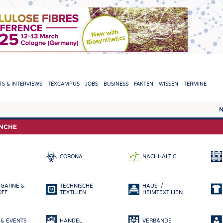
TION
S & INTERVIEWS
TEXCAMPUS
JOBS
BUSINESS
FAKTEN
WISSEN
TERMINE
N
REPORTS & INTERVIEWS
TEXC
ANCHE
TEXTINATION NEWSLINE
ROHS
CORONA
NACHHALTIG
TEXTILE LEADERSHIP
FASE
GARN
 GARNE &
TECHNISCHE
HAUS- /
GEWE
OFF
TEXTILIEN
HEIMTEXTILIEN
GESTR
& EVENTS
HANDEL
VERBÄNDE
VLIES