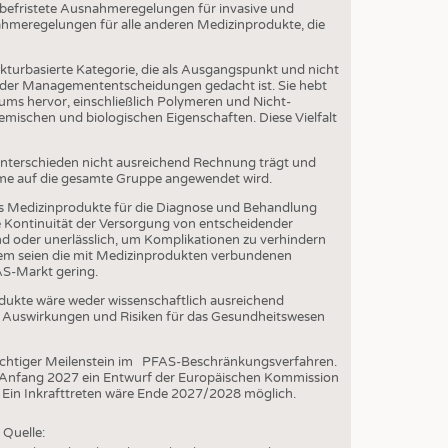
EN
 befristete Ausnahmeregelungen für invasive und
ahmeregelungen für alle anderen Medizinprodukte, die
STICS
“
ukturbasierte Kategorie, die als Ausgangspunkt und nicht
 oder Managemententscheidungen gedacht ist. Sie hebt
ums hervor, einschließlich Polymeren und Nicht-
emischen und biologischen Eigenschaften. Diese Vielfalt
.
 Unterschieden nicht ausreichend Rechnung trägt und
hme auf die gesamte Gruppe angewendet wird.
s Medizinprodukte für die Diagnose und Behandlung
ie Kontinuität der Versorgung von entscheidender
d oder unerlässlich, um Komplikationen zu verhindern
udem seien die mit Medizinprodukten verbundenen
S-Markt gering.
ukte wäre weder wissenschaftlich ausreichend
en Auswirkungen und Risiken für das Gesundheitswesen
wichtiger Meilenstein im PFAS-Beschränkungsverfahren.
 Anfang 2027 ein Entwurf der Europäischen Kommission
Ein Inkrafttreten wäre Ende 2027/2028 möglich.
Quelle: