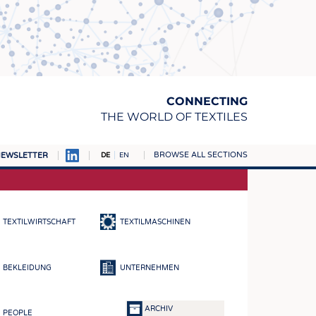
CONNECTING
THE WORLD OF TEXTILES
BROWSE ALL SECTIONS
EWSLETTER
DE
EN
AMPUS
TOFFE
TEXTILWIRTSCHAFT
TEXTILMASCHINEN
RN
E
BEKLEIDUNG
UNTERNEHMEN
BE
ICKE & GEWIRKE
ARCHIV
PEOPLE
STOFFE