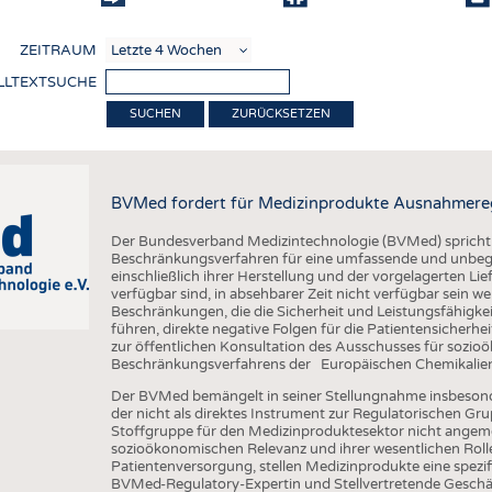
COMP
ZEITRAUM
VERE
LLTEXTSUCHE
TEXT
ZURÜCKSETZEN
SENS
RECY
BVMed fordert für Medizinprodukte Ausnahmere
NACH
Der Bundesverband Medizintechnologie (BVMed) spricht 
KREI
Beschränkungsverfahren für eine umfassende und unbe
einschließlich ihrer Herstellung und der vorgelagerten Li
TECHN
verfügbar sind, in absehbarer Zeit nicht verfügbar sein 
Beschränkungen, die die Sicherheit und Leistungsfähigkei
SMART
führen, direkte negative Folgen für die Patientensicher
zur öffentlichen Konsultation des Ausschusses für soz
MEDI
Beschränkungsverfahrens der Europäischen Chemikalie
HAUS-
Der BVMed bemängelt in seiner Stellungnahme insbesonde
der nicht als direktes Instrument zur Regulatorischen Gru
BEKL
Stoffgruppe für den Medizinproduktesektor nicht angeme
sozioökonomischen Relevanz und ihrer wesentlichen Rolle
TESTS
Patientenversorgung, stellen Medizinprodukte eine spezi
BVMed-Regulatory-Expertin und Stellvertretende Geschäf