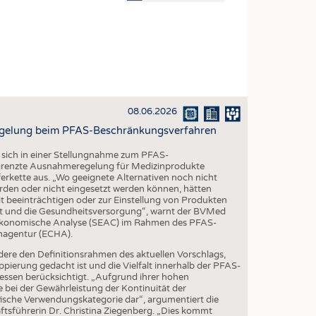
OSITES
DLUNG
ILMASCHINENBAU
ORIK
08.06.2026
CLING
gelung beim PFAS-Beschränkungsverfahren
HALTIGKEIT
sich in einer Stellungnahme zum PFAS-
SLAUFWIRTSCHAFT
grenzte Ausnahmeregelung für Medizinprodukte
eferkette aus. „Wo geeignete Alternativen noch nicht
ISCHE TEXTILIEN
werden oder nicht eingesetzt werden können, hätten
t beeinträchtigen oder zur Einstellung von Produkten
 TEXTILES
heit und die Gesundheitsversorgung“, warnt der BVMed
ioökonomische Analyse (SEAC) im Rahmen des PFAS-
ZIN
nagentur (ECHA).
 UND HEIMTEXTILIEN
re den Definitionsrahmen des aktuellen Vorschlags,
ppierung gedacht ist und die Vielfalt innerhalb der PFAS-
EIDUNG
ssen berücksichtigt. „Aufgrund ihrer hohen
 bei der Gewährleistung der Kontinuität der
fische Verwendungskategorie dar“, argumentiert die
tsführerin Dr. Christina Ziegenberg. „Dies kommt