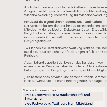
zerschlagen.
Auch die Finanzierung sollte nach Auffassung des bvse
Ausgleichszahlungen für nachweislich erbrachte Leistu
Wiederverwendung, Vorbereitung zur Wiederverwendung 
Fokus auf die eigentlichen Probleme des Textilmarktes
Der Verband fordert darüber hinaus, die eigentlichen Her
Mittelpunkt der politischen Debatte zu rücken. Dazu zäh
Recyclingkapazitäten, zunehmende Verunreinigungen de
internationaler Onlineplattformen sowie unzureichende
Recyclingfähigkeit.
„Wir lehnen die Herstellerverantwortung nicht ab. Vielme
das die europarechtlichen Anforderungen erfüllt, ohne b
Rehbock.
Abschließend appelliert der bvse an das Bundesumweltmini
einem offenen Dialog mit allen betroffenen Marktakteure
Entsorgungs- und Recyclingwirtschaft gleichberechtigt e
„Die bestehenden privaten und gemeinnützigen Sammel- u
Kreislaufwirtschaft – sie sind ihre tragende Grundlage“, 
Weitere Informationen:
bvse-Bundesverband Sekundärrohstoffe und
Entsorgung
bvse-Fachverband Textilrecycling
Mittelstand