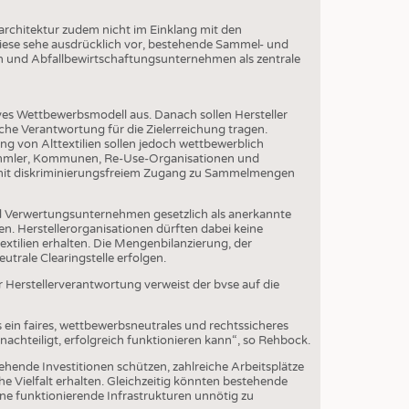
rchitektur zudem nicht im Einklang mit den
Diese sehe ausdrücklich vor, bestehende Sammel- und
 und Abfallbewirtschaftungsunternehmen als zentrale
tives Wettbewerbsmodell aus. Danach sollen Hersteller
che Verantwortung für die Zielerreichung tragen.
von Alttextilien sollen jedoch wettbewerblich
 Sammler, Kommunen, Re-Use-Organisationen und
 mit diskriminierungsfreiem Zugang zu Sammelmengen
nd Verwertungsunternehmen gesetzlich als anerkannte
n. Herstellerorganisationen dürften dabei keine
xtilien erhalten. Die Mengenbilanzierung, der
utrale Clearingstelle erfolgen.
r Herstellerverantwortung verweist der bvse auf die
s ein faires, wettbewerbsneutrales und rechtssicheres
chteiligt, erfolgreich funktionieren kann“, so Rehbock.
hende Investitionen schützen, zahlreiche Arbeitsplätze
e Vielfalt erhalten. Gleichzeitig könnten bestehende
e funktionierende Infrastrukturen unnötig zu