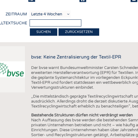
COMP
ZEITRAUM
VERE
LLTEXTSUCHE
TEXT
ZURÜCKSETZEN
SENS
RECY
bvse: Keine Zentralisierung der Textil-EPR
NACH
Der bvse warnt Bundesumweltminister Carsten Schneider e
KREI
erweiterten Herstellerverantwortung (EPR) für Textilien. I
die geplante Systemarchitektur im vorliegenden Eckpunk
TECHN
Textil-EPR und fordert stattdessen ein wettbewerblich or
Verwertungsstrukturen einbindet.
SMART
„Die mittelständisch geprägte Textilrecyclingwirtschaft u
MEDI
ausdrücklich. Allerdings droht die derzeit diskutierte Aus
Textilrecyclingwirtschaft erheblich zu benachteiligen“, 
HAUS-
Bestehende Strukturen dürfen nicht verdrängt werden
BEKL
Nach Auffassung des bvse werden die bestehenden Sam
privaten Unternehmen betrieben und nicht – wie häufi
TESTS
Einrichtungen. Diese Unternehmen haben über Jahrzehnte
Sortier- und Recyclingstrukturen getätigt, Arbeitsplätze 