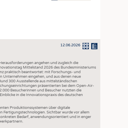
OSITES
DLUNG
ILMASCHINENBAU
ORIK
12.06.2026
CLING
HALTIGKEIT
e Herausforderungen angehen und zugleich die
SLAUFWIRTSCHAFT
novationstag Mittelstand 2026 des Bundesministeriums
nz praktisch beantwortet: mit Forschungs- und
ISCHE TEXTILIEN
 in Unternehmen eingehen, und aus denen neue
nd 300 Ausstellende aus mittelständischen
 TEXTILES
chungseinrichtungen präsentierten bei dem Open-Air-
d 2.000 Besucherinnen und Besucher nutzten die
ZIN
inblicke in die Innovationspraxis des deutschen
 UND HEIMTEXTILIEN
igenten Produktionssystemen über digitale
EIDUNG
n Fertigungstechnologien. Sichtbar wurde vor allem
 konkreten Bedarf, anwendungsorientiert und in enger
werkpartnern.