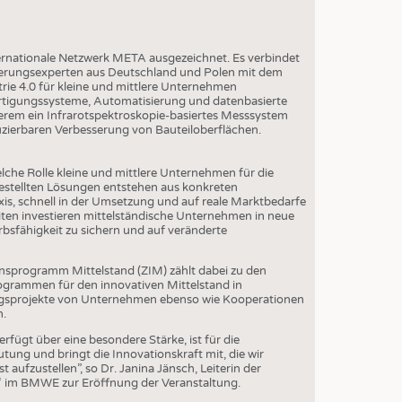
ernationale Netzwerk META ausgezeichnet. Es verbindet
erungsexperten aus Deutschland und Polen mit dem
trie 4.0 für kleine und mittlere Unternehmen
Fertigungssysteme, Automatisierung und datenbasierte
rem ein Infrarotspektroskopie-basiertes Messsystem
uzierbaren Verbesserung von Bauteiloberflächen.
lche Rolle kleine und mittlere Unternehmen für die
gestellten Lösungen entstehen aus konkreten
xis, schnell in der Umsetzung und auf reale Marktbedarfe
eiten investieren mittelständische Unternehmen in neue
sfähigkeit zu sichern und auf veränderte
nsprogramm Mittelstand (ZIM) zählt dabei zu den
grammen für den innovativen Mittelstand in
ngsprojekte von Unternehmen ebenso wie Kooperationen
n.
erfügt über eine besondere Stärke, ist für die
ng und bringt die Innovationskraft mit, die wir
ufzustellen”, so Dr. Janina Jänsch, Leiterin der
s“ im BMWE zur Eröffnung der Veranstaltung.