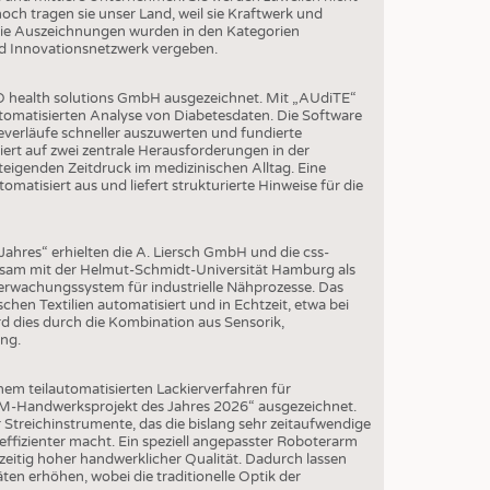
ch tragen sie unser Land, weil sie Kraftwerk und
Die Auszeichnungen wurden in den Kategorien
nd Innovationsnetzwerk vergeben.
O health solutions GmbH ausgezeichnet. Mit „AUdiTE“
tomatisierten Analyse von Diabetesdaten. Die Software
everläufe schneller auszuwerten und fundierte
rt auf zwei zentrale Herausforderungen in der
igenden Zeitdruck im medizinischen Alltag. Eine
matisiert aus und liefert strukturierte Hinweise für die
ahres“ erhielten die A. Liersch GmbH und die css-
am mit der Helmut-Schmidt-Universität Hamburg als
berwachungssystem für industrielle Nähprozesse. Das
chen Textilien automatisiert und in Echtzeit, etwa bei
rd dies durch die Kombination aus Sensorik,
ung.
em teilautomatisierten Lackierverfahren für
M-Handwerksprojekt des Jahres 2026“ ausgezeichnet.
r Streichinstrumente, das die bislang sehr zeitaufwendige
 effizienter macht. Ein speziell angepasster Roboterarm
zeitig hoher handwerklicher Qualität. Dadurch lassen
ten erhöhen, wobei die traditionelle Optik der