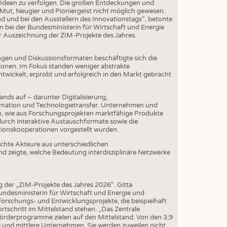
EN
e Ideen zu verfolgen. Die großen Entdeckungen und
Mut, Neugier und Pioniergeist nicht möglich gewesen.
STICS
d und bei den Ausstellern des Innovationstags“, betonte
 bei der Bundesministerin für Wirtschaft und Energie
r Auszeichnung der ZIM-Projekte des Jahres.
gen und Diskussionsformaten beschäftigte sich die
onen. Im Fokus standen weniger abstrakte
ntwickelt, erprobt und erfolgreich in den Markt gebracht
ds auf – darunter Digitalisierung,
formation und Technologietransfer. Unternehmen und
n, wie aus Forschungsprojekten marktfähige Produkte
urch interaktive Austauschformate sowie die
ationskooperationen vorgestellt wurden.
chte Akteure aus unterschiedlichen
nd zeigte, welche Bedeutung interdisziplinäre Netzwerke
 der „ZIM-Projekte des Jahres 2026“. Gitta
undesministerin für Wirtschaft und Energie und
orschungs- und Entwicklungsprojekte, die beispielhaft
rtschritt im Mittelstand stehen. „Das Zentrale
rderprogramme zielen auf den Mittelstand. Von den 3,9
e und mittlere Unternehmen. Sie werden zuweilen nicht