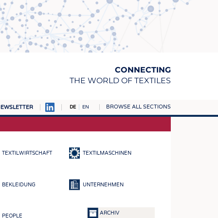
CONNECTING
THE WORLD OF TEXTILES
BROWSE ALL SECTIONS
EWSLETTER
DE
EN
AMPUS
TOFFE
TEXTILWIRTSCHAFT
TEXTILMASCHINEN
RN
E
BEKLEIDUNG
UNTERNEHMEN
BE
ICKE & GEWIRKE
ARCHIV
PEOPLE
STOFFE