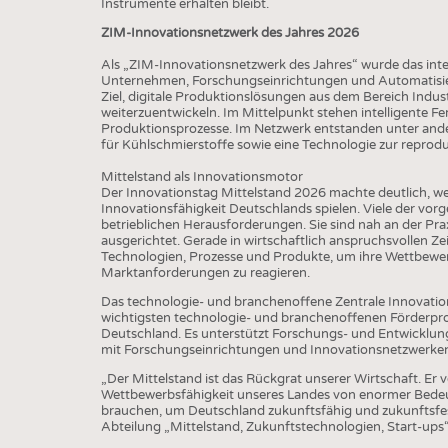
Instrumente erhalten bleibt.
ZIM-Innovationsnetzwerk des Jahres 2026
Als „ZIM-Innovationsnetzwerk des Jahres“ wurde das int
Unternehmen, Forschungseinrichtungen und Automatisi
Ziel, digitale Produktionslösungen aus dem Bereich Indus
weiterzuentwickeln. Im Mittelpunkt stehen intelligente 
Produktionsprozesse. Im Netzwerk entstanden unter ande
für Kühlschmierstoffe sowie eine Technologie zur reprod
Mittelstand als Innovationsmotor
Der Innovationstag Mittelstand 2026 machte deutlich, we
Innovationsfähigkeit Deutschlands spielen. Viele der vor
betrieblichen Herausforderungen. Sie sind nah an der Pra
ausgerichtet. Gerade in wirtschaftlich anspruchsvollen Z
Technologien, Prozesse und Produkte, um ihre Wettbewerb
Marktanforderungen zu reagieren.
Das technologie- und branchenoffene Zentrale Innovatio
wichtigsten technologie- und branchenoffenen Förderpro
Deutschland. Es unterstützt Forschungs- und Entwicklu
mit Forschungseinrichtungen und Innovationsnetzwerke
„Der Mittelstand ist das Rückgrat unserer Wirtschaft. Er v
Wettbewerbsfähigkeit unseres Landes von enormer Bedeutu
brauchen, um Deutschland zukunftsfähig und zukunftsfest a
Abteilung „Mittelstand, Zukunftstechnologien, Start-up