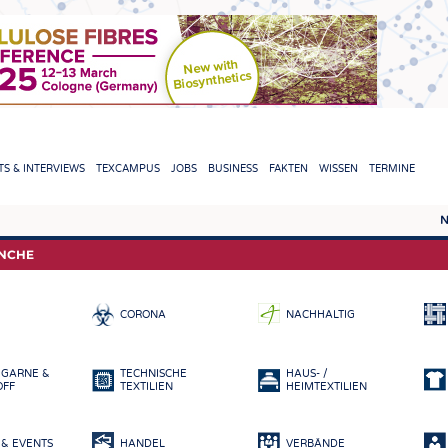
TION
S & INTERVIEWS
TEXCAMPUS
JOBS
BUSINESS
FAKTEN
WISSEN
TERMINE
N
REPORTS & INTERVIEWS
TEXC
ANCHE
TEXTINATION NEWSLINE
ROHS
CORONA
NACHHALTIG
TEXTILE LEADERSHIP
FASE
GARN
 GARNE &
TECHNISCHE
HAUS- /
GEWE
OFF
TEXTILIEN
HEIMTEXTILIEN
GESTR
& EVENTS
HANDEL
VERBÄNDE
VLIES