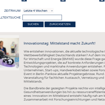
COMP
ZEITRAUM
VERE
LLTEXTSUCHE
TEXT
ZURÜCKSETZEN
SENS
RECY
Innovationstag: Mittelstand macht Zukunft!
NACH
@ AiF Projekt GmbH
Wie entstehen Innovationen, die aktuelle technologisch
KREI
Wettbewerbsfähigkeit Deutschlands stärken? Auf dem In
für Wirtschaft und Energie (BMWE) wurde diese Frage ga
TECHN
Entwicklungsprojekten, die auf konkrete Anforderungen
Technologien und marktnahe Anwendungen entstehen. Ru
SMART
Unternehmen, Start-ups, Handwerksbetrieben sowie Fors
Event in Berlin-Pankow aktuelle Projektergebnisse. Run
MEDI
Veranstaltung für fachlichen Austausch, Vernetzung und E
Mittelstands.
HAUS-
Die Bandbreite der gezeigten Projekte reichte von intell
BEKL
Gesundheitsanwendungen bis hin zu ressourceneffiziente
eines: Innovation im Mittelstand entsteht häufig nah am
TESTS
Zusammenarbeit mit Forschungseinrichtungen und Netz