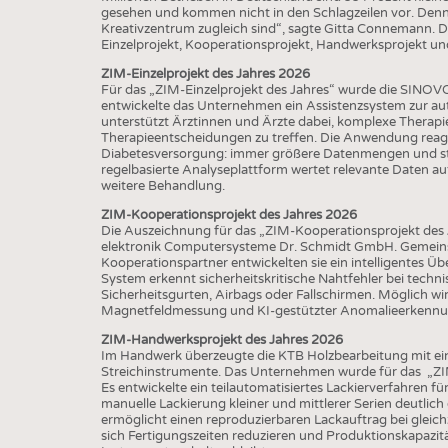
gesehen und kommen nicht in den Schlagzeilen vor. Denno
Kreativzentrum zugleich sind“, sagte Gitta Connemann. 
Einzelprojekt, Kooperationsprojekt, Handwerksprojekt u
ZIM-Einzelprojekt des Jahres 2026
Für das „ZIM-Einzelprojekt des Jahres“ wurde die SINOV
entwickelte das Unternehmen ein Assistenzsystem zur au
unterstützt Ärztinnen und Ärzte dabei, komplexe Therapi
Therapieentscheidungen zu treffen. Die Anwendung reagie
Diabetesversorgung: immer größere Datenmengen und ste
regelbasierte Analyseplattform wertet relevante Daten auto
weitere Behandlung.
ZIM-Kooperationsprojekt des Jahres 2026
Die Auszeichnung für das „ZIM-Kooperationsprojekt des J
elektronik Computersysteme Dr. Schmidt GmbH. Gemeins
Kooperationspartner entwickelten sie ein intelligentes Ü
System erkennt sicherheitskritische Nahtfehler bei technis
Sicherheitsgurten, Airbags oder Fallschirmen. Möglich wi
Magnetfeldmessung und KI-gestützter Anomalieerkenn
ZIM-Handwerksprojekt des Jahres 2026
Im Handwerk überzeugte die KTB Holzbearbeitung mit ein
Streichinstrumente. Das Unternehmen wurde für das „ZI
Es entwickelte ein teilautomatisiertes Lackierverfahren fü
manuelle Lackierung kleiner und mittlerer Serien deutlich
ermöglicht einen reproduzierbaren Lackauftrag bei gleich
sich Fertigungszeiten reduzieren und Produktionskapazitä