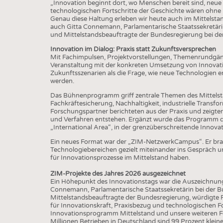
BUSINESS
FAKT
„Innovation beginnt dort, wo Menschen bereit sind, neu
technologischen Fortschritte der Geschichte wären ohne 
UNTERNEHMEN
STATI
Genau diese Haltung erleben wir heute auch im Mittelstan
auch Gitta Connemann, Parlamentarische Staatssekretärin
TING
AUSSCHREIBUNGEN
und Mittelstandsbeauftragte der Bundesregierung bei de
Innovation im Dialog: Praxis statt Zukunftsversprechen
DTV AUSSCHREIBUNGSDIENST
Mit Fachimpulsen, Projektvorstellungen, Themenrundgän
TERMINE
Veranstaltung mit der konkreten Umsetzung von Innovati
Zukunftsszenarien als die Frage, wie neue Technologien e
werden.
BRANCHENTERMINE
Das Bühnenprogramm griff zentrale Themen des Mittelstan
Fachkräftesicherung, Nachhaltigkeit, industrielle Trans
Forschungspartner berichteten aus der Praxis und zeigte
und Verfahren entstehen. Ergänzt wurde das Programm d
„International Area“, in der grenzüberschreitende Innov
Ein neues Format war der „ZIM-NetzwerkCampus“. Er bra
Technologiebereichen gezielt miteinander ins Gespräch u
für Innovationsprozesse im Mittelstand haben.
ZIM-Projekte des Jahres 2026 ausgezeichnet
Ein Höhepunkt des Innovationstags war die Auszeichnung
Connemann, Parlamentarische Staatssekretärin bei der B
Mittelstandsbeauftragte der Bundesregierung, würdigte F
für Innovationskraft, Praxisbezug und technologischen Fo
Innovationsprogramm Mittelstand und unsere weiteren Fö
Millionen Betrieben in Deutschland sind 99 Prozent klein