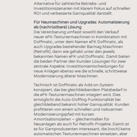
Alternative für zahlreiche Betriebs- und
Investitionsszenarien mit klarem Fokus auf schnellen
ROI und verbesserte Garnqualität darstellt.
Für Neumaschinen und Upgrades: Automatisierung
als (nachrüstbare) Lösung
Die Vereinbarung umfasst sowohl den Verkauf
neuer eFK-Texturiermaschinen in Kombination mit
Doffmatic, unter dem Namen eFK Doffmatic, als
auch Upgrades bestehender Barmag Maschinen
(Retrofit), dann wie gehabt unter den jeweils
bekannten Namen eFK und Doffmatic. Damit bieten
die beiden Partner den Kunden Lösungen für zwei
zentrale Aspekte: Investitionsentscheidungen für
neue Anlagen ebenso wie die schnelle, schrittweise
Modernisierung älterer Maschinen.
Technisch ist Doffmatic als Add-on-System
konzipiert, das bei gleichbleibendem Platzbedarf in
die eFK-Texturiermaschinen integiert wird. Dies
ermöglicht die Auto-Doffing-Funktionalität bei
gleichbleibend bekannt hoher Garnqualität. Kunden
profitieren von einem schnellen und risikoarmen
Modernisierungspfad mit kurzen
Amortisationszeiten – gleichermaßen für
Neuanlagen als auch für Retrofit-Projekte. Damit ist
es für Garnproduzenten interessant, die (noch) keine
automatischen Texturiermaschinen einsetzen, aber