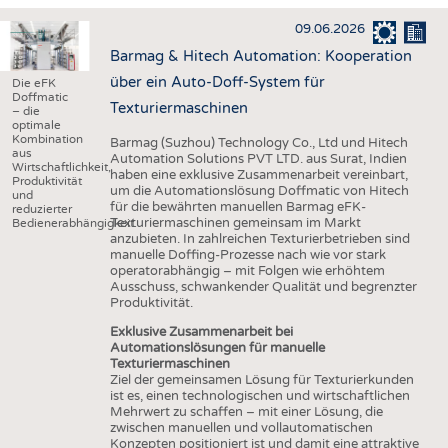
HAUS- UND HEIMTEXTILIEN
09.06.2026
BEKLEIDUNG
Barmag & Hitech Automation: Kooperation
TESTS
über ein Auto-Doff-System für
Die eFK
Doffmatic
BUSINESS
FAKTEN
Texturiermaschinen
– die
optimale
UNTERNEHMEN
STATISTICS
Kombination
Barmag (Suzhou) Technology Co., Ltd und Hitech
aus
Automation Solutions PVT LTD. aus Surat, Indien
Wirtschaftlichkeit,
AUSSCHREIBUNGEN
haben eine exklusive Zusammenarbeit vereinbart,
Produktivität
um die Automationslösung Doffmatic von Hitech
und
DTV AUSSCHREIBUNGSDIENST
für die bewährten manuellen Barmag eFK-
reduzierter
Texturiermaschinen gemeinsam im Markt
Bedienerabhängigkeit.
WISSEN
TERMINE
anzubieten. In zahlreichen Texturierbetrieben sind
manuelle Doffing-Prozesse nach wie vor stark
DAUNENCHECK
BRANCHENTERMINE
operatorabhängig – mit Folgen wie erhöhtem
Ausschuss, schwankender Qualität und begrenzter
ADRESSEN & LINKS
Produktivität.
LABELS
Exklusive Zusammenarbeit bei
Automationslösungen für manuelle
PUBLIKATIONEN
Texturiermaschinen
Ziel der gemeinsamen Lösung für Texturierkunden
ist es, einen technologischen und wirtschaftlichen
Mehrwert zu schaffen – mit einer Lösung, die
zwischen manuellen und vollautomatischen
Konzepten positioniert ist und damit eine attraktive