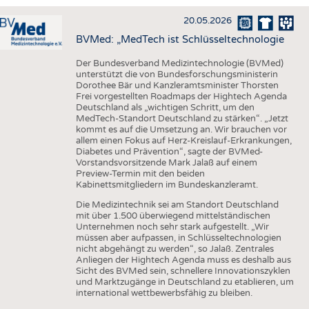
INTERIOR TEXTILES
20.05.2026
APPAREL
BVMed: „MedTech ist Schlüsseltechnologie
TESTS
Der Bundesverband Medizintechnologie (BVMed)
BUSINESS
FACTS
unterstützt die von Bundesforschungsministerin
Dorothee Bär und Kanzleramtsminister Thorsten
COMPANIES
STATISTICS
Frei vorgestellten Roadmaps der Hightech Agenda
Deutschland als „wichtigen Schritt, um den
GOOD TO KNOW
SCHEDULE
MedTech-Standort Deutschland zu stärken“. „Jetzt
kommt es auf die Umsetzung an. Wir brauchen vor
DOWNCHECK
CALENDAR
allem einen Fokus auf Herz-Kreislauf-Erkrankungen,
Diabetes und Prävention“, sagte der BVMed-
ADDRESSES & LINKS
Vorstandsvorsitzende Mark Jalaß auf einem
Preview-Termin mit den beiden
LABELS
Kabinettsmitgliedern im Bundeskanzleramt.
Die Medizintechnik sei am Standort Deutschland
PUBLICATIONS
mit über 1.500 überwiegend mittelständischen
Unternehmen noch sehr stark aufgestellt. „Wir
müssen aber aufpassen, in Schlüsseltechnologien
nicht abgehängt zu werden“, so Jalaß. Zentrales
Anliegen der Hightech Agenda muss es deshalb aus
Sicht des BVMed sein, schnellere Innovationszyklen
und Marktzugänge in Deutschland zu etablieren, um
international wettbewerbsfähig zu bleiben.