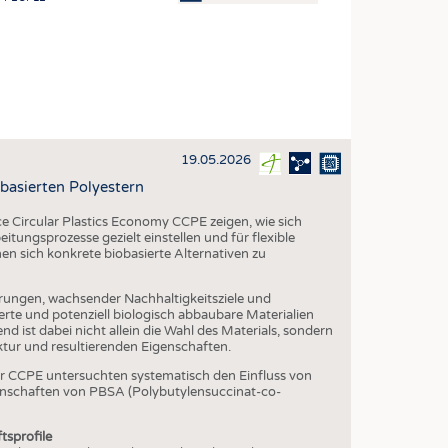
OSITES
HING
LE MACHINERY
OR TECHNOLOGY
19.05.2026
CLING
obasierten Polyestern
INABILITY
e Circular Plastics Economy CCPE zeigen, wie sich
ULAR ECONOMY
tungsprozesse gezielt einstellen und für flexible
n sich konkrete biobasierte Alternativen zu
ICAL TEXTILES
 TEXTILES
rungen, wachsender Nachhaltigkeitsziele und
rte und potenziell biologisch abbaubare Materialien
CINE
nd ist dabei nicht allein die Wahl des Materials, sondern
tur und resultierenden Eigenschaften.
IOR TEXTILES
r CCPE untersuchten systematisch den Einfluss von
REL
nschaften von PBSA (Polybutylensuccinat-co-
tsprofile