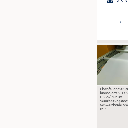
EVENTS
FULL
Flachfolienextrus
biobasierten Ble
PBSA/PLA im
Verarbeitungste
Schwarzheide am
IAP.