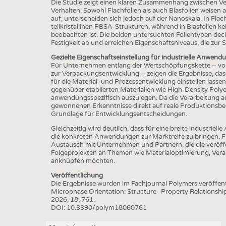
BUSINESS
FACT
Die Studie zeigt einen klaren Zusammenhang zwischen V
Verhalten. Sowohl Flachfolien als auch Blasfolien weisen
COMPANIES
STATI
auf, unterscheiden sich jedoch auf der Nanoskala. In Flach
teilkristallinen PBSA-Strukturen, während in Blasfolien ke
TING
beobachten ist. Die beiden untersuchten Folientypen deck
Festigkeit ab und erreichen Eigenschaftsniveaus, die zur S
Gezielte Eigenschaftseinstellung für industrielle Anwend
Für Unternehmen entlang der Wertschöpfungskette – von
SCHEDULE
zur Verpackungsentwicklung – zeigen die Ergebnisse, das
für die Material- und Prozessentwicklung einstellen lassen
CALENDAR
gegenüber etablierten Materialien wie High-Density Poly
anwendungsspezifisch auszulegen. Da die Verarbeitung auf
gewonnenen Erkenntnisse direkt auf reale Produktionsbe
Grundlage für Entwicklungsentscheidungen.
Gleichzeitig wird deutlich, dass für eine breite industrie
die konkreten Anwendungen zur Marktreife zu bringen. 
Austausch mit Unternehmen und Partnern, die die veröffe
Folgeprojekten an Themen wie Materialoptimierung, Ver
anknüpfen möchten.
Veröffentlichung
Die Ergebnisse wurden im Fachjournal Polymers veröffentl
Microphase Orientation: Structure–Property Relationsh
2026, 18, 761.
DOI: 10.3390/polym18060761