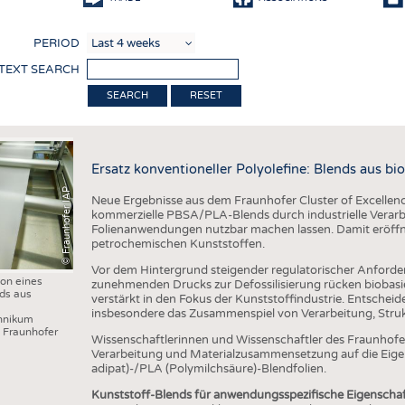
COMP
PERIOD
FINIS
 TEXT SEARCH
TEXTI
RESET
SENS
RECY
Ersatz konventioneller Polyolefine: Blends aus bi
SUSTA
© Fraunhofer IAP
Neue Ergebnisse aus dem Fraunhofer Cluster of Excellenc
CIRC
kommerzielle PBSA/PLA-Blends durch industrielle Verarbei
Folienanwendungen nutzbar machen lassen. Damit eröffne
TECHN
petrochemischen Kunststoffen.
SMART
Vor dem Hintergrund steigender regulatorischer Anforde
ion eines
zunehmenden Drucks zur Defossilisierung rücken biobasie
MEDI
nds aus
verstärkt in den Fokus der Kunststoffindustrie. Entscheide
insbesondere das Zusammenspiel von Verarbeitung, Struk
chnikum
INTER
 Fraunhofer
Wissenschaftlerinnen und Wissenschaftler des Fraunhofe
APPA
Verarbeitung und Materialzusammensetzung auf die Eige
adipat)-/PLA (Polymilchsäure)-Blendfolien.
TESTS
Kunststoff-Blends für anwendungsspezifische Eigenschaf