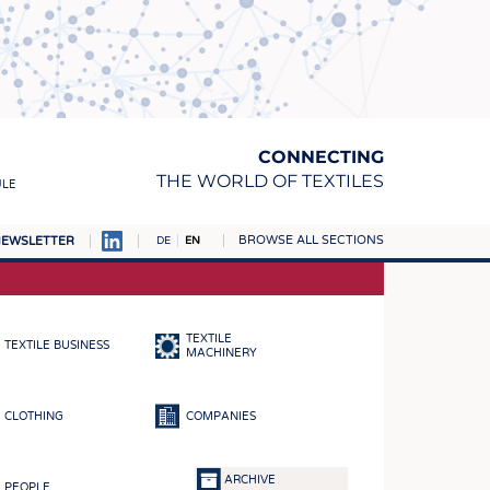
CONNECTING
THE WORLD OF TEXTILES
ULE
BROWSE ALL SECTIONS
EWSLETTER
DE
EN
AMPUS
MATERIALS
TEXTILE
TEXTILE BUSINESS
S
MACHINERY
S
CLOTHING
COMPANIES
ICS
INGS
ARCHIVE
PEOPLE
WOVENS