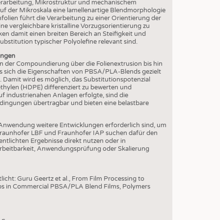
S
erarbeitung, Mikrostruktur und mechanischem
 auf der Mikroskala eine lamellenartige Blendmorphologie
STICS
folien führt die Verarbeitung zu einer Orientierung der
ine vergleichbare kristalline Vorzugsorientierung zu
en damit einen breiten Bereich an Steifigkeit und
ubstitution typischer Polyolefine relevant sind.
ungen
 der Compoundierung über die Folienextrusion bis hin
s sich die Eigenschaften von PBSA/PLA-Blends gezielt
. Damit wird es möglich, das Substitutionspotenzial
ethylen (HDPE) differenziert zu bewerten und
 industrienahen Anlagen erfolgte, sind die
dingungen übertragbar und bieten eine belastbare
lle Anwendung weitere Entwicklungen erforderlich sind, um
Fraunhofer LBF und Fraunhofer IAP suchen dafür den
ntlichten Ergebnisse direkt nutzen oder in
arbeitbarkeit, Anwendungsprüfung oder Skalierung
icht: Guru Geertz et al., From Film Processing to
ips in Commercial PBSA/PLA Blend Films, Polymers