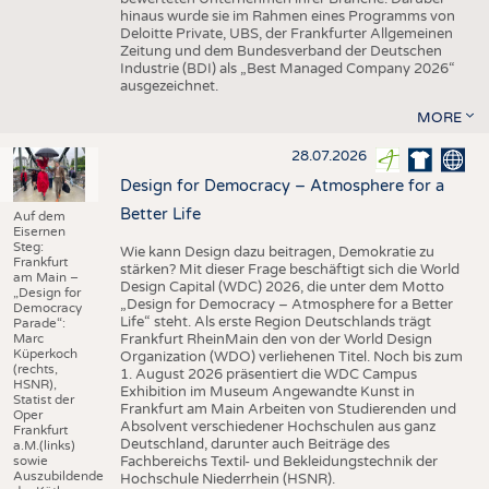
hinaus wurde sie im Rahmen eines Programms von
Deloitte Private, UBS, der Frankfurter Allgemeinen
Zeitung und dem Bundesverband der Deutschen
Industrie (BDI) als „Best Managed Company 2026“
ausgezeichnet.
MORE
28.07.2026
Design for Democracy – Atmosphere for a
Better Life
Auf dem
Eisernen
Steg:
Wie kann Design dazu beitragen, Demokratie zu
Frankfurt
stärken? Mit dieser Frage beschäftigt sich die World
am Main –
Design Capital (WDC) 2026, die unter dem Motto
„Design for
„Design for Democracy – Atmosphere for a Better
Democracy
Life“ steht. Als erste Region Deutschlands trägt
Parade“:
Marc
Frankfurt RheinMain den von der World Design
Küperkoch
Organization (WDO) verliehenen Titel. Noch bis zum
(rechts,
1. August 2026 präsentiert die WDC Campus
HSNR),
Exhibition im Museum Angewandte Kunst in
Statist der
Frankfurt am Main Arbeiten von Studierenden und
Oper
Absolvent verschiedener Hochschulen aus ganz
Frankfurt
Deutschland, darunter auch Beiträge des
a.M.(links)
sowie
Fachbereichs Textil- und Bekleidungstechnik der
Auszubildende
Hochschule Niederrhein (HSNR).