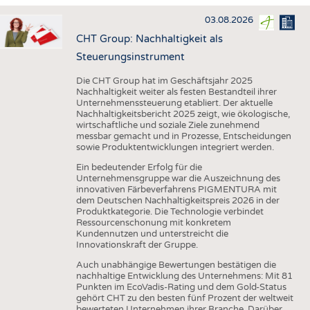
HAUS- UND HEIMTEXTILIEN
03.08.2026
BEKLEIDUNG
CHT Group: Nachhaltigkeit als
TESTS
Steuerungsinstrument
BUSINESS
FAKTEN
Die CHT Group hat im Geschäftsjahr 2025
Nachhaltigkeit weiter als festen Bestandteil ihrer
UNTERNEHMEN
STATISTICS
Unternehmenssteuerung etabliert. Der aktuelle
Nachhaltigkeitsbericht 2025 zeigt, wie ökologische,
AUSSCHREIBUNGEN
wirtschaftliche und soziale Ziele zunehmend
messbar gemacht und in Prozesse, Entscheidungen
DTV AUSSCHREIBUNGSDIENST
sowie Produktentwicklungen integriert werden.
WISSEN
TERMINE
Ein bedeutender Erfolg für die
Unternehmensgruppe war die Auszeichnung des
DAUNENCHECK
BRANCHENTERMINE
innovativen Färbeverfahrens PIGMENTURA mit
dem Deutschen Nachhaltigkeitspreis 2026 in der
ADRESSEN & LINKS
Produktkategorie. Die Technologie verbindet
Ressourcenschonung mit konkretem
LABELS
Kundennutzen und unterstreicht die
Innovationskraft der Gruppe.
PUBLIKATIONEN
Auch unabhängige Bewertungen bestätigen die
nachhaltige Entwicklung des Unternehmens: Mit 81
Punkten im EcoVadis-Rating und dem Gold-Status
gehört CHT zu den besten fünf Prozent der weltweit
bewerteten Unternehmen ihrer Branche. Darüber