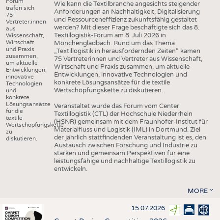
Forum
Wie kann die Textilbranche angesichts steigender
trafen sich
Anforderungen an Nachhaltigkeit, Digitalisierung
75
und Ressourceneffizienz zukunftsfähig gestaltet
Vertreter:innen
werden? Mit dieser Frage beschäftigte sich das 8.
aus
Textillogistik-Forum am 8. Juli 2026 in
Wissenschaft,
Wirtschaft
Mönchengladbach. Rund um das Thema
und Praxis
„Textillogistik in herausfordernden Zeiten“ kamen
zusammen,
75 Vertreterinnen und Vertreter aus Wissenschaft,
um aktuelle
Wirtschaft und Praxis zusammen, um aktuelle
Entwicklungen,
Entwicklungen, innovative Technologien und
innovative
konkrete Lösungsansätze für die textile
Technologien
Wertschöpfungskette zu diskutieren.
und
konkrete
Lösungsansätze
Veranstaltet wurde das Forum vom Center
für die
Textillogistik (CTL) der Hochschule Niederrhein
textile
(HSNR) gemeinsam mit dem Fraunhofer-Institut für
Wertschöpfungskette
Materialfluss und Logistik (IML) in Dortmund. Ziel
zu
der jährlich stattfindenden Veranstaltung ist es, den
diskutieren.
Austausch zwischen Forschung und Industrie zu
stärken und gemeinsam Perspektiven für eine
leistungsfähige und nachhaltige Textillogistik zu
entwickeln.
MORE
15.07.2026