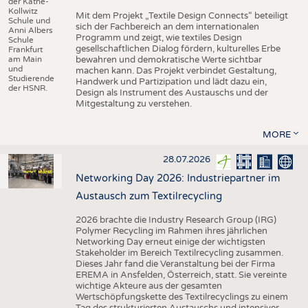
der Käthe-
Kollwitz
Mit dem Projekt „Textile Design Connects“ beteiligt
Schule und
sich der Fachbereich an dem internationalen
Anni Albers
Programm und zeigt, wie textiles Design
Schule
gesellschaftlichen Dialog fördern, kulturelles Erbe
Frankfurt
am Main
bewahren und demokratische Werte sichtbar
und
machen kann. Das Projekt verbindet Gestaltung,
Studierende
Handwerk und Partizipation und lädt dazu ein,
der HSNR.
Design als Instrument des Austauschs und der
Mitgestaltung zu verstehen.
MORE
28.07.2026
Networking Day 2026: Industriepartner im
Austausch zum Textilrecycling
2026 brachte die Industry Research Group (IRG)
Polymer Recycling im Rahmen ihres jährlichen
Networking Day erneut einige der wichtigsten
Stakeholder im Bereich Textilrecycling zusammen.
Dieses Jahr fand die Veranstaltung bei der Firma
EREMA in Ansfelden, Österreich, statt. Sie vereinte
wichtige Akteure aus der gesamten
Wertschöpfungskette des Textilrecyclings zu einem
Tag des strukturierten Austauschs und intensiver