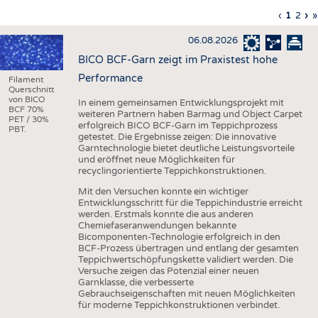
HAUS- UND HEIMTEXTILIEN
Vorherig
‹
Aktuell
1
Seite
2
Nä
›
L
»
Seitennummerierung
Seite
Seite
Sei
S
BEKLEIDUNG
06.08.2026
TESTS
BICO BCF-Garn zeigt im Praxistest hohe
BUSINESS
FAKTEN
Performance
Filament
Querschnitt
UNTERNEHMEN
STATISTICS
von BICO
In einem gemeinsamen Entwicklungsprojekt mit
BCF 70%
weiteren Partnern haben Barmag und Object Carpet
PET / 30%
AUSSCHREIBUNGEN
erfolgreich BICO BCF-Garn im Teppichprozess
PBT.
getestet. Die Ergebnisse zeigen: Die innovative
DTV AUSSCHREIBUNGSDIENST
Garntechnologie bietet deutliche Leistungsvorteile
und eröffnet neue Möglichkeiten für
WISSEN
TERMINE
recyclingorientierte Teppichkonstruktionen.
DAUNENCHECK
BRANCHENTERMINE
Mit den Versuchen konnte ein wichtiger
Entwicklungsschritt für die Teppichindustrie erreicht
ADRESSEN & LINKS
werden. Erstmals konnte die aus anderen
Chemiefaseranwendungen bekannte
LABELS
Bicomponenten-Technologie erfolgreich in den
BCF-Prozess übertragen und entlang der gesamten
PUBLIKATIONEN
Teppichwertschöpfungskette validiert werden. Die
Versuche zeigen das Potenzial einer neuen
Garnklasse, die verbesserte
Gebrauchseigenschaften mit neuen Möglichkeiten
für moderne Teppichkonstruktionen verbindet.