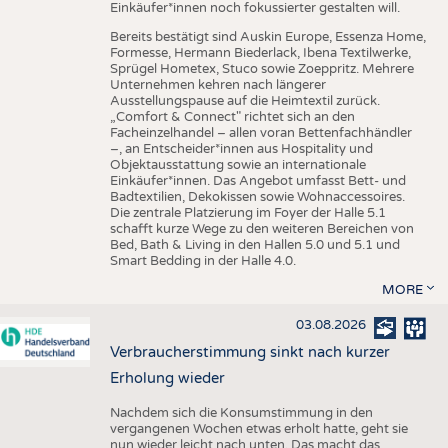
Einkäufer*innen noch fokussierter gestalten will.
Bereits bestätigt sind Auskin Europe, Essenza Home,
Formesse, Hermann Biederlack, Ibena Textilwerke,
Sprügel Hometex, Stuco sowie Zoeppritz. Mehrere
Unternehmen kehren nach längerer
Ausstellungspause auf die Heimtextil zurück.
„Comfort & Connect" richtet sich an den
Facheinzelhandel – allen voran Bettenfachhändler
–, an Entscheider*innen aus Hospitality und
Objektausstattung sowie an internationale
Einkäufer*innen. Das Angebot umfasst Bett- und
Badtextilien, Dekokissen sowie Wohnaccessoires.
Die zentrale Platzierung im Foyer der Halle 5.1
schafft kurze Wege zu den weiteren Bereichen von
Bed, Bath & Living in den Hallen 5.0 und 5.1 und
Smart Bedding in der Halle 4.0.
MORE
03.08.2026
Verbraucherstimmung sinkt nach kurzer
Erholung wieder
Nachdem sich die Konsumstimmung in den
vergangenen Wochen etwas erholt hatte, geht sie
nun wieder leicht nach unten. Das macht das