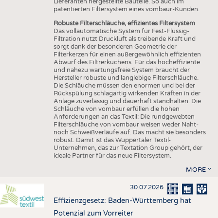
Lieferanten hergestellte Bauteile. So auch im
patentierten Filtersystem eines vombaur-Kunden.
Robuste Filterschläuche, effizientes Filtersystem
Das vollautomatische System für Fest-Flüssig-
Filtration nutzt Druckluft als treibende Kraft und
sorgt dank der besonderen Geometrie der
Filterkerzen für einen außergewöhnlich effizienten
Abwurf des Filtrerkuchens. Für das hocheffiziente
und nahezu wartungsfreie System braucht der
Hersteller robuste und langlebige Filterschläuche.
Die Schläuche müssen den enormen und bei der
Rückspülung schlagartig wirkenden Kräften in der
Anlage zuverlässig und dauerhaft standhalten. Die
Schläuche von vombaur erfüllen die hohen
Anforderungen an das Textil: Die rundgewebten
Filterschläuche von vombaur weisen weder Naht-
noch Schweißverläufe auf. Das macht sie besonders
robust. Damit ist das Wuppertaler Textil-
Unternehmen, das zur Textation Group gehört, der
ideale Partner für das neue Filtersystem.
MORE
30.07.2026
Effizienzgesetz: Baden-Württemberg hat
Potenzial zum Vorreiter