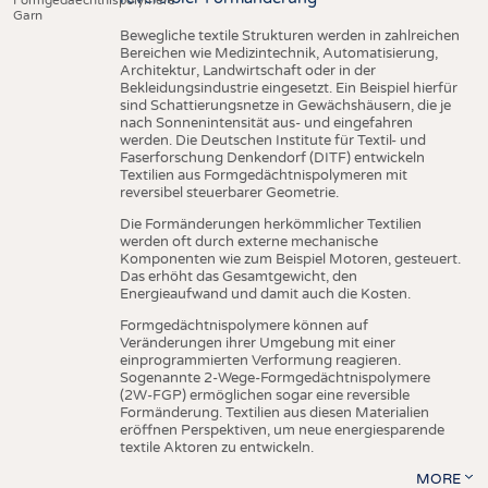
Garn
Bewegliche textile Strukturen werden in zahlreichen
Bereichen wie Medizintechnik, Automatisierung,
Architektur, Landwirtschaft oder in der
Bekleidungsindustrie eingesetzt. Ein Beispiel hierfür
sind Schattierungsnetze in Gewächshäusern, die je
nach Sonnenintensität aus- und eingefahren
werden. Die Deutschen Institute für Textil- und
Faserforschung Denkendorf (DITF) entwickeln
Textilien aus Formgedächtnispolymeren mit
reversibel steuerbarer Geometrie.
Die Formänderungen herkömmlicher Textilien
werden oft durch externe mechanische
Komponenten wie zum Beispiel Motoren, gesteuert.
Das erhöht das Gesamtgewicht, den
Energieaufwand und damit auch die Kosten.
Formgedächtnispolymere können auf
Veränderungen ihrer Umgebung mit einer
einprogrammierten Verformung reagieren.
Sogenannte 2-Wege-Formgedächtnispolymere
(2W-FGP) ermöglichen sogar eine reversible
Formänderung. Textilien aus diesen Materialien
eröffnen Perspektiven, um neue energiesparende
textile Aktoren zu entwickeln.
MORE