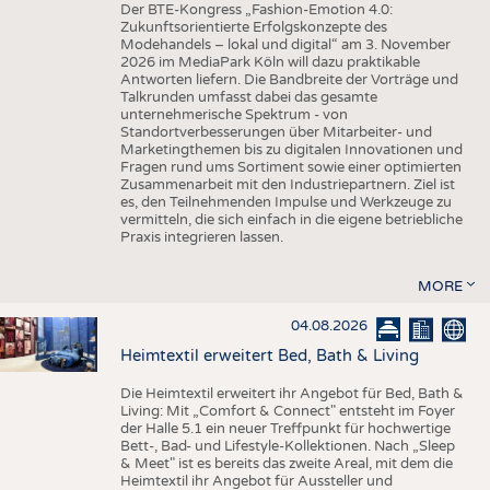
Der BTE-Kongress „Fashion-Emotion 4.0:
Zukunftsorientierte Erfolgskonzepte des
Modehandels – lokal und digital“ am 3. November
2026 im MediaPark Köln will dazu praktikable
Antworten liefern. Die Bandbreite der Vorträge und
Talkrunden umfasst dabei das gesamte
unternehmerische Spektrum - von
Standortverbesserungen über Mitarbeiter- und
Marketingthemen bis zu digitalen Innovationen und
Fragen rund ums Sortiment sowie einer optimierten
Zusammenarbeit mit den Industriepartnern. Ziel ist
es, den Teilnehmenden Impulse und Werkzeuge zu
vermitteln, die sich einfach in die eigene betriebliche
Praxis integrieren lassen.
MORE
04.08.2026
Heimtextil erweitert Bed, Bath & Living
Die Heimtextil erweitert ihr Angebot für Bed, Bath &
Living: Mit „Comfort & Connect" entsteht im Foyer
der Halle 5.1 ein neuer Treffpunkt für hochwertige
Bett-, Bad- und Lifestyle-Kollektionen. Nach „Sleep
& Meet" ist es bereits das zweite Areal, mit dem die
Heimtextil ihr Angebot für Aussteller und