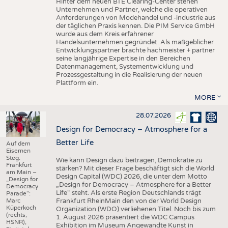
Hinter dem neuen BTE Clearing-Center stehen
Unternehmen und Partner, welche die operativen
Anforderungen von Modehandel und -industrie aus
der täglichen Praxis kennen. Die PIM Service GmbH
wurde aus dem Kreis erfahrener
Handelsunternehmen gegründet. Als maßgeblicher
Entwicklungspartner brachte hachmeister + partner
seine langjährige Expertise in den Bereichen
Datenmanagement, Systementwicklung und
Prozessgestaltung in die Realisierung der neuen
Plattform ein.
MORE
28.07.2026
Design for Democracy – Atmosphere for a
Better Life
Auf dem
Eisernen
Steg:
Wie kann Design dazu beitragen, Demokratie zu
Frankfurt
stärken? Mit dieser Frage beschäftigt sich die World
am Main –
Design Capital (WDC) 2026, die unter dem Motto
„Design for
„Design for Democracy – Atmosphere for a Better
Democracy
Life“ steht. Als erste Region Deutschlands trägt
Parade“:
Marc
Frankfurt RheinMain den von der World Design
Küperkoch
Organization (WDO) verliehenen Titel. Noch bis zum
(rechts,
1. August 2026 präsentiert die WDC Campus
HSNR),
Exhibition im Museum Angewandte Kunst in