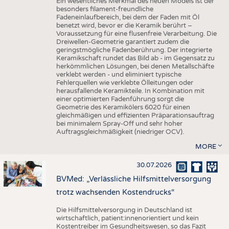
Ein wesentliches Merkmal des neuen Models ist der
besonders filament-freundliche
Fadeneinlaufbereich, bei dem der Faden mit Öl
benetzt wird, bevor er die Keramik berührt –
Voraussetzung für eine flusenfreie Verarbeitung. Die
Dreiwellen-Geometrie garantiert zudem die
geringstmögliche Fadenberührung. Der integrierte
Keramikschaft rundet das Bild ab - im Gegensatz zu
herkömmlichen Lösungen, bei denen Metallschäfte
verklebt werden - und eliminiert typische
Fehlerquellen wie verklebte Ölleitungen oder
herausfallende Keramikteile. In Kombination mit
einer optimierten Fadenführung sorgt die
Geometrie des Keramikölers 6020 für einen
gleichmäßigen und effizienten Präparationsauftrag
bei minimalem Spray-Off und sehr hoher
Auftragsgleichmäßigkeit (niedriger OCV).
MORE
30.07.2026
BVMed: „Verlässliche Hilfsmittelversorgung
trotz wachsenden Kostendrucks“
Die Hilfsmittelversorgung in Deutschland ist
wirtschaftlich, patient:innenorientiert und kein
Kostentreiber im Gesundheitswesen, so das Fazit