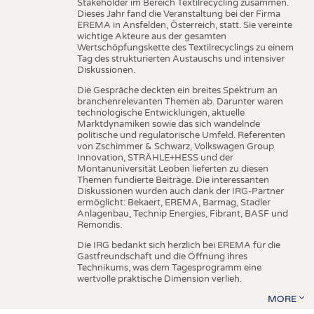
Stakeholder im Bereich Textilrecycling zusammen.
Dieses Jahr fand die Veranstaltung bei der Firma
EREMA in Ansfelden, Österreich, statt. Sie vereinte
wichtige Akteure aus der gesamten
Wertschöpfungskette des Textilrecyclings zu einem
Tag des strukturierten Austauschs und intensiver
Diskussionen.
Die Gespräche deckten ein breites Spektrum an
branchenrelevanten Themen ab. Darunter waren
technologische Entwicklungen, aktuelle
Marktdynamiken sowie das sich wandelnde
politische und regulatorische Umfeld. Referenten
von Zschimmer & Schwarz, Volkswagen Group
Innovation, STRÄHLE+HESS und der
Montanuniversität Leoben lieferten zu diesen
Themen fundierte Beiträge. Die interessanten
Diskussionen wurden auch dank der IRG-Partner
ermöglicht: Bekaert, EREMA, Barmag, Stadler
Anlagenbau, Technip Energies, Fibrant, BASF und
Remondis.
Die IRG bedankt sich herzlich bei EREMA für die
Gastfreundschaft und die Öffnung ihres
Technikums, was dem Tagesprogramm eine
wertvolle praktische Dimension verlieh.
MORE