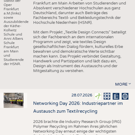
Statist der
Frankfurt am Main Arbeiten von Studierenden und
Oper
Absolvent verschiedener Hochschulen aus ganz
Frankfurt
Deutschland, darunter auch Beiträge des
a.M.(links)
sowie
Fachbereichs Textil- und Bekleidungstechnik der
Auszubildende
Hochschule Niederrhein (HSNR).
der Käthe-
Kollwitz
Mit dem Projekt „Textile Design Connects“ beteiligt
Schule und
sich der Fachbereich an dem internationalen
Anni Albers
Programm und zeigt, wie textiles Design
Schule
gesellschaftlichen Dialog fördern, kulturelles Erbe
Frankfurt
am Main
bewahren und demokratische Werte sichtbar
und
machen kann. Das Projekt verbindet Gestaltung,
Studierende
Handwerk und Partizipation und lädt dazu ein,
der HSNR.
Design als Instrument des Austauschs und der
Mitgestaltung zu verstehen.
MORE
28.07.2026
Networking Day 2026: Industriepartner im
Austausch zum Textilrecycling
2026 brachte die Industry Research Group (IRG)
Polymer Recycling im Rahmen ihres jährlichen
Networking Day erneut einige der wichtigsten