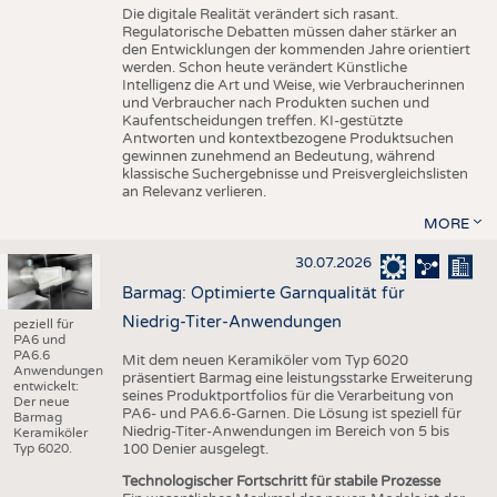
Die digitale Realität verändert sich rasant.
Regulatorische Debatten müssen daher stärker an
den Entwicklungen der kommenden Jahre orientiert
werden. Schon heute verändert Künstliche
Intelligenz die Art und Weise, wie Verbraucherinnen
und Verbraucher nach Produkten suchen und
Kaufentscheidungen treffen. KI-gestützte
Antworten und kontextbezogene Produktsuchen
gewinnen zunehmend an Bedeutung, während
klassische Suchergebnisse und Preisvergleichslisten
an Relevanz verlieren.
MORE
30.07.2026
Barmag: Optimierte Garnqualität für
Niedrig-Titer-Anwendungen
peziell für
PA6 und
PA6.6
Mit dem neuen Keramiköler vom Typ 6020
Anwendungen
präsentiert Barmag eine leistungsstarke Erweiterung
entwickelt:
seines Produktportfolios für die Verarbeitung von
Der neue
PA6- und PA6.6-Garnen. Die Lösung ist speziell für
Barmag
Niedrig-Titer-Anwendungen im Bereich von 5 bis
Keramiköler
Typ 6020.
100 Denier ausgelegt.
Technologischer Fortschritt für stabile Prozesse