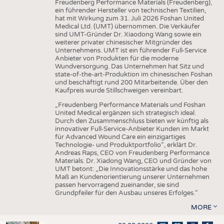
Freudenberg Performance Materials (Freudenberg),
ein führender Hersteller von technischen Textilien,
hat mit Wirkung zum 31. Juli 2026 Foshan United
Medical Ltd. (UMT) übernommen. Die Verkäufer
sind UMT-Gründer Dr. Xiaodong Wang sowie ein
weiterer privater chinesischer Mitgründer des
Unternehmens. UMT ist ein führender Full-Service
Anbieter von Produkten für die moderne
Wundversorgung. Das Unternehmen hat Sitz und
state-of-the-art-Produktion im chinesischen Foshan
und beschäftigt rund 200 Mitarbeitende. Über den
Kaufpreis wurde Stillschweigen vereinbart.
„Freudenberg Performance Materials und Foshan
United Medical ergänzen sich strategisch ideal.
Durch den Zusammenschluss bieten wir künftig als
innovativer Full-Service-Anbieter Kunden im Markt
für Advanced Wound Care ein einzigartiges
Technologie- und Produktportfolio“, erklärt Dr.
Andreas Raps, CEO von Freudenberg Performance
Materials. Dr. Xiadong Wang, CEO und Gründer von
UMT betont: „Die Innovationsstärke und das hohe
Maß an Kundenorientierung unserer Unternehmen
passen hervorragend zueinander, sie sind
Grundpfeiler für den Ausbau unseres Erfolges.“
MORE