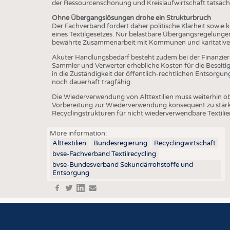
der Ressourcenschonung und Kreislaufwirtschaft tatsächl
Ohne Übergangslösungen drohe ein Strukturbruch
Der Fachverband fordert daher politische Klarheit sowie k
eines Textilgesetzes. Nur belastbare Übergangsregelunge
bewährte Zusammenarbeit mit Kommunen und karitative
Akuter Handlungsbedarf besteht zudem bei der Finanzier
Sammler und Verwerter erhebliche Kosten für die Beseiti
in die Zuständigkeit der öffentlich-rechtlichen Entsorgung
noch dauerhaft tragfähig.
Die Wiederverwendung von Alttextilien muss weiterhin obe
Vorbereitung zur Wiederverwendung konsequent zu stärke
Recyclingstrukturen für nicht wiederverwendbare Textilie
More information:
Alttextilien
Bundesregierung
Recyclingwirtschaft
bvse-Fachverband Textilrecycling
bvse-Bundesverband Sekundärrohstoffe und
Entsorgung
f
t
in
e