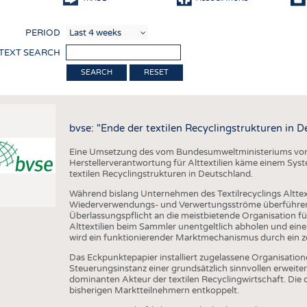
COMP
PERIOD
FINIS
 TEXT SEARCH
TEXTI
RESET
SENS
RECY
bvse: "Ende der textilen Recyclingstrukturen in 
SUSTA
Eine Umsetzung des vom Bundesumweltministeriums vorg
CIRC
Herstellerverantwortung für Alttextilien käme einem Syst
textilen Recyclingstrukturen in Deutschland.
TECHN
Während bislang Unternehmen des Textilrecyclings Alttext
SMART
Wiederverwendungs- und Verwertungsströme überführen, 
Überlassungspflicht an die meistbietende Organisation für
MEDI
Alttextilien beim Sammler unentgeltlich abholen und ein
wird ein funktionierender Marktmechanismus durch ein ze
INTER
Das Eckpunktepapier installiert zugelassene Organisation
APPA
Steuerungsinstanz einer grundsätzlich sinnvollen erweite
dominanten Akteur der textilen Recyclingwirtschaft. Die 
TESTS
bisherigen Marktteilnehmern entkoppelt.