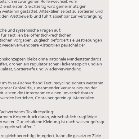
S
esetzlich erzwungenen Rollenwechsel: vom
enstleister. Gleichzeitig wird gemeinnützigen
STICS
iterhin gestattet, Alttextilien selbst zu sortieren und
rrt den Wettbewerb und führt absehbar zur Verdrängung
iche und systemische Fragen auf:
r Textilien bei öffentlich-rechtlichen
lichen Vorgaben. Zugleich befördert sie Bestrebungen
t wiederverwendbare Alttextilien pauschal der
onskonzepten bleibt ohne nationale Mindeststandards
fen, drohen ein regulatorischer Flickenteppich und ein
alität, Sortiertiefe und Wiederverwendung.
r im bvse-Fachverband Textilrecycling sichern weiterhin
teigender Fehlwürfe, zunehmender Verunreinigung der
t leisten die Unternehmen einen unverzichtbaren
 werden betrieben, Container gereinigt, Materialien
achverbands Textilrecycling:
ormem Kostendruck daran, wirtschaftlich tragfähige
 weiter. Gut erhaltene Kleidung ist nach wie vor gefragt.
gsregeln schaffen.“
re gleichberechtigt integriert, kann die gesetzten Ziele