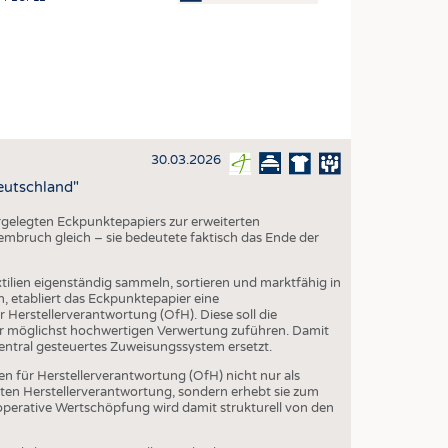
OSITES
HING
LE MACHINERY
OR TECHNOLOGY
30.03.2026
CLING
Deutschland"
INABILITY
elegten Eckpunktepapiers zur erweiterten
ULAR ECONOMY
embruch gleich – sie bedeutete faktisch das Ende der
ICAL TEXTILES
ilien eigenständig sammeln, sortieren und marktfähig in
 TEXTILES
etabliert das Eckpunktepapier eine
 Herstellerverantwortung (OfH). Diese soll die
CINE
er möglichst hochwertigen Verwertung zuführen. Damit
ntral gesteuertes Zuweisungssystem ersetzt.
IOR TEXTILES
en für Herstellerverantwortung (OfH) nicht nur als
REL
rten Herstellerverantwortung, sondern erhebt sie zum
operative Wertschöpfung wird damit strukturell von den