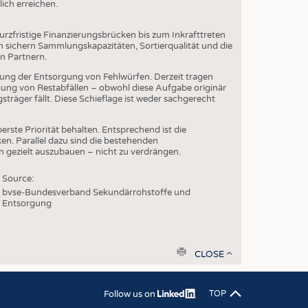
ich erreichen.
urzfristige Finanzierungsbrücken bis zum Inkrafttreten
n sichern Sammlungskapazitäten, Sortierqualität und die
n Partnern.
ung der Entsorgung von Fehlwürfen. Derzeit tragen
gung von Restabfällen – obwohl diese Aufgabe originär
sträger fällt. Diese Schieflage ist weder sachgerecht
rste Priorität behalten. Entsprechend ist die
n. Parallel dazu sind die bestehenden
n gezielt auszubauen – nicht zu verdrängen.
Source:
bvse-Bundesverband Sekundärrohstoffe und
Entsorgung
print
CLOSE
Follow us on
TOP