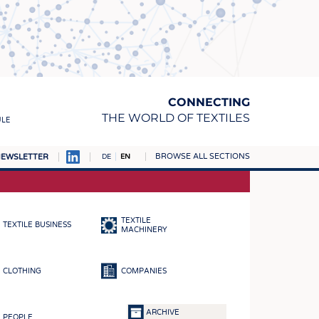
CONNECTING
THE WORLD OF TEXTILES
ULE
BROWSE ALL SECTIONS
EWSLETTER
DE
EN
AMPUS
MATERIALS
TEXTILE
TEXTILE BUSINESS
S
MACHINERY
S
CLOTHING
COMPANIES
ICS
INGS
ARCHIVE
PEOPLE
WOVENS