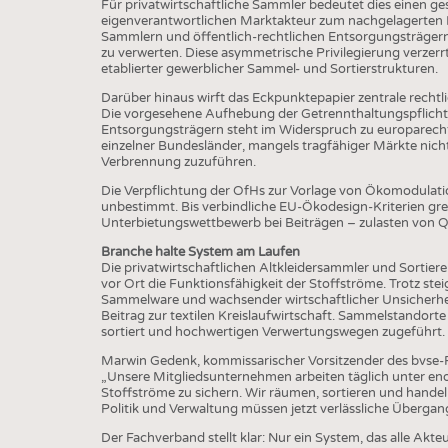
BUSINESS
FACT
Für privatwirtschaftliche Sammler bedeutet dies einen g
eigenverantwortlichen Marktakteur zum nachgelagerten Di
COMPANIES
STATI
Sammlern und öffentlich-rechtlichen Entsorgungsträgern we
zu verwerten. Diese asymmetrische Privilegierung verze
TING
etablierter gewerblicher Sammel- und Sortierstrukturen.
Darüber hinaus wirft das Eckpunktepapier zentrale rechtl
Die vorgesehene Aufhebung der Getrennthaltungspflicht fü
Entsorgungsträgern steht im Widerspruch zu europarecht
SCHEDULE
einzelner Bundesländer, mangels tragfähiger Märkte nich
Verbrennung zuzuführen.
CALENDAR
Die Verpflichtung der OfHs zur Vorlage von Ökomodulati
unbestimmt. Bis verbindliche EU-Ökodesign-Kriterien grei
Unterbietungswettbewerb bei Beiträgen – zulasten von Qu
Branche halte System am Laufen
Die privatwirtschaftlichen Altkleidersammler und Sortiere
vor Ort die Funktionsfähigkeit der Stoffströme. Trotz s
Sammelware und wachsender wirtschaftlicher Unsicherhei
Beitrag zur textilen Kreislaufwirtschaft. Sammelstandorte
sortiert und hochwertigen Verwertungswegen zugeführt.
Marwin Gedenk, kommissarischer Vorsitzender des bvse-F
„Unsere Mitgliedsunternehmen arbeiten täglich unter en
Stoffströme zu sichern. Wir räumen, sortieren und handeln
Politik und Verwaltung müssen jetzt verlässliche Übergan
Der Fachverband stellt klar: Nur ein System, das alle Akteu