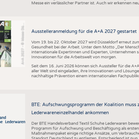
+
A
2
0
2
7
-
©
M
e
s
s
e
D
s
e
l
d
o
r
f
/
C
o
n
s
t
a
n
z
e
T
i
l
l
m
a
n
Messe ein verlässlicher Partner ist. Auch wir erkennen n
A
s
n
ü
Ausstelleranmeldung für die A+A 2027 gestartet
Vom 19. bis 22. Oktober 2027 wird Düsseldorf erneut zum 
Gesundheit bei der Arbeit. Unter dem Motto „Der Mensch
internationale Expertinnen und Experten, Unternehmen
Innovationen für die Arbeitswelt von morgen.
Seit dem 16. Juni 2026 können sich Aussteller für die 
aller Welt sind eingeladen, ihre Innovationen und Lösunge
nachhaltige Prävention einem internationalen Fachpublik
BTE: Aufschwungsprogramm der Koalition muss zü
Lederwareneinzelhandel ankommen
Der BTE Handelsverband Textil Schuhe Lederwaren bewert
Programm für Aufschwung und Beschäftigung als ersten w
Maßnahmenpaket einige richtige Ansätze, um Verbrauch
Standort Deutschland zu entlasten. Entscheidend ist nun,