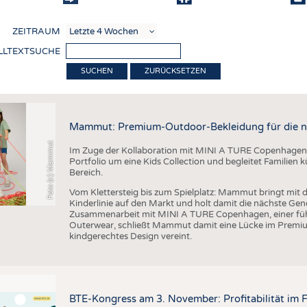
COMP
ZEITRAUM
VERE
LLTEXTSUCHE
TEXT
ZURÜCKSETZEN
SENS
RECY
Mammut: Premium-Outdoor-Bekleidung für die n
NACH
Foto (c) Mammut
Im Zuge der Kollaboration mit MINI A TURE Copenhagen 
KREI
Portfolio um eine Kids Collection und begleitet Familien
Bereich.
TECHN
Vom Klettersteig bis zum Spielplatz: Mammut bringt mit d
SMART
Kinderlinie auf den Markt und holt damit die nächste Gen
Zusammenarbeit mit MINI A TURE Copenhagen, einer füh
MEDI
Outerwear, schließt Mammut damit eine Lücke im Premi
kindgerechtes Design vereint.
HAUS-
BEKL
TESTS
BTE-Kongress am 3. November: Profitabilität im 