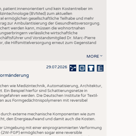
h, patient:innenorientiert und kein Kostentreiber im
izintechnologie (BVMed) zum aktuellen
l ermöglichen gesellschaftliche Teilhabe und mehr
Beitrag zur Ambulantisierung der Gesundheitsversorgung.
esichert werden kann, müssen die wohnortnahen
ngserbringern verlässliche wirtschaftliche
ftsführer und Vorstandsmitglied Dr. Marc-Pierre
r, die Hilfsmittelversorgung erneut zum Gegenstand
MORE
29.07.2026
r Formänderung
ichen wie Medizintechnik, Automatisierung, Architektur,
. Ein Beispiel hierfür sind Schattierungsnetze in
ngefahren werden. Die Deutschen Institute für Textil-
ien aus Formgedächtnispolymeren mit reversibel
t durch externe mechanische Komponenten wie zum
cht, den Energieaufwand und damit auch die Kosten.
er Umgebung mit einer einprogrammierten Verformung
(2W-FGP) ermöglichen sogar eine reversible