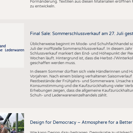
Formänderung. Textilien aus diesen Materialien eröffnen
zu entwickeln.
Final Sale: Sommerschlussverkauf am 27. Juli ges
Üblicherweise beginnt im Mode- und Schuhfachhandel sow
Juli der inoffizielle Sommerschlussverkauf. In diesem Jahr 
Schlussverkauf markiert den End- und Höhepunkt der Reduz
Wochen läuft. Hintergrund ist, dass die Herbst-/Winterkol
geschaffen werden muss.
In diesem Sommer dürften sich viele Händlerinnen und Hän
Vorjahren. Nach einem bislang verhaltenen Saisonverlauf 
Restbestände der Frühjahrs- und Sommerware. Ursache s
Konsumstimmung und die Kaufzurückhaltung vieler Verbr
Erhebungen zeigen, dass die allgemeine Kaufzurückhaltun
Schuh- und Lederwareneinzelhandels zählt.
Design for Democracy – Atmosphere for a Better 
Wie kann Design dazu beitragen, Demokratie zu stärken? M