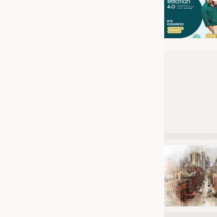
JOBS
STELLENMARKT
KRÜGER PERSONAL HEADHUN
PRAKTIKA & AUSBILDUNGEN
WISSEN
DAUNENCHECK
ADRESSEN & LINKS
LABELS
PUBLIKATIONEN