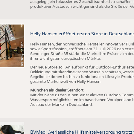
ausgelegt, ein fokussiertes Geschäftsumfeld zu schaffen,
produktiver Austausch wichtiger sind als die Größe der V
Helly Hansen eröffnet ersten Store in Deutschlan
(c) Helly Hansen
Helly Hansen, der norwegische Hersteller innovativer Fu
sowie Sportsfashion, eröffnete am 31. Juli 2026 den erst
Sendlinger Straße 35 stärkt die Marke ihre Präsenz im de
ihrer wichtigsten europäischen Märkte.
Der neue Store soll Anlaufpunkt für Outdoor-Enthusiasten
Bekleidung mit skandinavischen Wurzeln schätzen, werde
Segelkollektionen bis hin zu funktionalen Lifestyle-Prod
gesamte Markenwelt von Helly Hansen.
München als idealer Standort
Mit der Nähe zu den Alpen, einer aktiven Outdoor-Commun
Wassersportmöglichkeiten im bayerischen Voralpenland b
Ausbau der Marke in Deutschland.
s
BVMed: „Verlässliche Hilfsmittelversorgung trot