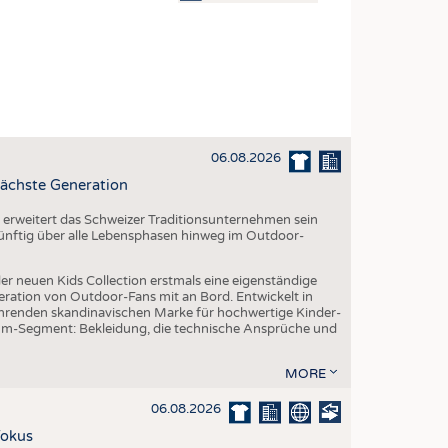
OSITES
DLUNG
ILMASCHINENBAU
ORIK
06.08.2026
CLING
ächste Generation
HALTIGKEIT
erweitert das Schweizer Traditionsunternehmen sein
SLAUFWIRTSCHAFT
 künftig über alle Lebensphasen hinweg im Outdoor-
ISCHE TEXTILIEN
er neuen Kids Collection erstmals eine eigenständige
 TEXTILES
eration von Outdoor-Fans mit an Bord. Entwickelt in
renden skandinavischen Marke für hochwertige Kinder-
ZIN
um-Segment: Bekleidung, die technische Ansprüche und
 UND HEIMTEXTILIEN
MORE
EIDUNG
06.08.2026
Fokus