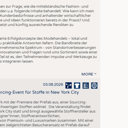
EN
 zur Frage, wie die mittelständische Fashion- und
STICS
den u.a. folgende Inhalte behandelt: Wie kann ich mein
Kundenbedürfnisse und anhaltender wirtschaftlicher
 und Ideen funktionieren bereits in der Praxis? Und
etzt und künftig ausreichende Renditen zu
erte Erfolgskonzepte des Modehandels – lokal und
 praktikable Antworten liefern. Die Bandbreite der
ternehmerische Spektrum - von Standortverbesserungen
Innovationen und Fragen rund ums Sortiment sowie einer
iel ist es, den Teilnehmenden Impulse und Werkzeuge zu
s integrieren lassen.
MORE
03.08.2026
rcing-Event für Stoffe in New York City
rk mit der Premiere der Prefab aus, einer Sourcing-
ochwertigen Stoffen widmet. Die Veranstaltung findet
k City statt und bringt ausgewählte Stoffhersteller aus
gner*innen, Stoffverantwortlichen,
n von Premium- und Luxusmarken zusammen. Mit einer
em zielgerichteten Besucheransatz ist Prefab darauf