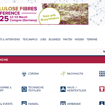
TION
S & INTERVIEWS
TEXCAMPUS
JOBS
BUSINESS
FAKTEN
WISSEN
TERMINE
N
REPORTS & INTERVIEWS
TEXC
ANCHE
TEXTINATION NEWSLINE
ROHS
CORONA
NACHHALTIG
TEXTILE LEADERSHIP
FASE
GARN
 GARNE &
TECHNISCHE
HAUS- /
GEWE
OFF
TEXTILIEN
HEIMTEXTILIEN
GESTR
& EVENTS
HANDEL
VERBÄNDE
VLIES