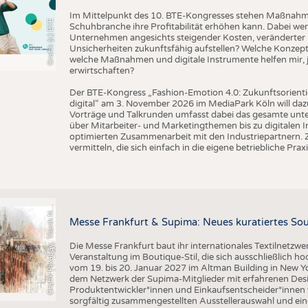
BUSINESS
FAKT
Im Mittelpunkt des 10. BTE-Kongresses stehen Maßnahmen
Grafik (c) BTE
UNTERNEHMEN
STATI
Schuhbranche ihre Profitabilität erhöhen kann. Dabei wer
Unternehmen angesichts steigender Kosten, veränderter 
TING
AUSSCHREIBUNGEN
Unsicherheiten zukunftsfähig aufstellen? Welche Konzepte
welche Maßnahmen und digitale Instrumente helfen mir, j
DTV AUSSCHREIBUNGSDIENST
erwirtschaften?
TERMINE
Der BTE-Kongress „Fashion-Emotion 4.0: Zukunftsorienti
digital“ am 3. November 2026 im MediaPark Köln will dazu
BRANCHENTERMINE
Vorträge und Talkrunden umfasst dabei das gesamte un
über Mitarbeiter- und Marketingthemen bis zu digitalen 
optimierten Zusammenarbeit mit den Industriepartnern. Z
vermitteln, die sich einfach in die eigene betriebliche Praxi
r
a
f
i
k
P
i
x
a
b
a
y
,
T
h
a
n
h
g
u
y
e
n
S
l
G
q
N
Messe Frankfurt & Supima: Neues kuratiertes Sou
Die Messe Frankfurt baut ihr internationales Textilnetzwe
Veranstaltung im Boutique-Stil, die sich ausschließlich h
vom 19. bis 20. Januar 2027 im Altman Building in New Yor
dem Netzwerk der Supima-Mitglieder mit erfahrenen Desi
Produktentwickler*innen und Einkaufsentscheider*inne
sorgfältig zusammengestellten Ausstellerauswahl und ein