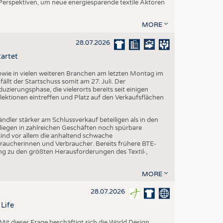
 Perspektiven, um neue energiesparende textile Aktoren
MORE
28.07.2026
tartet
ie in vielen weiteren Branchen am letzten Montag im
fällt der Startschuss somit am 27. Juli. Der
ierungsphase, die vielerorts bereits seit einigen
lektionen eintreffen und Platz auf den Verkaufsflächen
dler stärker am Schlussverkauf beteiligen als in den
liegen in zahlreichen Geschäften noch spürbare
ind vor allem die anhaltend schwache
aucherinnen und Verbraucher. Bereits frühere BTE-
g zu den größten Herausforderungen des Textil-,
MORE
28.07.2026
Life
it dieser Frage beschäftigt sich die World Design