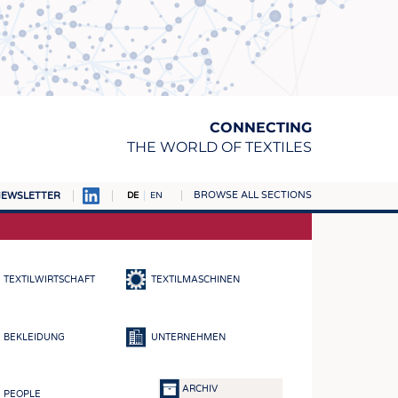
CONNECTING
THE WORLD OF TEXTILES
BROWSE ALL SECTIONS
EWSLETTER
DE
EN
AMPUS
TOFFE
TEXTILWIRTSCHAFT
TEXTILMASCHINEN
RN
E
BEKLEIDUNG
UNTERNEHMEN
BE
ICKE & GEWIRKE
ARCHIV
PEOPLE
STOFFE