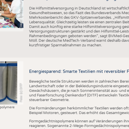
C
r
e
d
i
t
:
B
V
M
e
d
/
K
u
r
t
P
a
u
u
l
Die Hilfsmittelversorgung in Deutschland ist wirtschaftlic
Gesundheitswesen, so das Fazit des Bundesverbands Med
Mehrkostenbericht des GKV-Spitzenverbandes. „Hilfsmitte
Lebensqualität. Gleichzeitig leisten sie einen zentralen 
Damit auch künftig eine starke Hilfsmittelversorgung g
Versorgungsstrukturen gestärkt und den Hilfsmittel-Leistu
Rahmenbedingungen geboten werden“, sagt BVMed-Geschä
Möll. Der deutsche MedTech-Verband warnt deshalb davo
kurzfristiger Sparmaßnahmen zu machen.
Energiesparend: Smarte Textilien mit reversible
Bewegliche textile Strukturen werden in zahlreichen Bere
Foto: (c) DITF
Landwirtschaft oder in der Bekleidungsindustrie eingesetzt
Gewächshäusern, die je nach Sonnenintensität aus- und ei
und Faserforschung Denkendorf (DITF) entwickeln Textil
steuerbarer Geometrie.
polymere
Die Formänderungen herkömmlicher Textilien werden of
Beispiel Motoren, gesteuert. Das erhöht das Gesamtgewi
Formgedächtnispolymere können auf Veränderungen ihr
reagieren. Sogenannte 2-Wege-Formgedächtnispolymere 