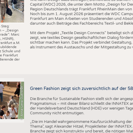
Capital (WDC) 2026, die unter dem Motto „Design for Dem
Foto: HSNR
Region Deutschlands trägt Frankfurt RheinMain den von 
Noch bis zum 1. August 2026 präsentiert die WDC Camp
Frankfurt am Main Arbeiten von Studierenden und Absol
darunter auch Beiträge des Fachbereichs Textil- und Bek
 Steg:
n – „Design
Mit dem Projekt „Textile Design Connects“ beteiligt sic
rade“: Marc
zeigt, wie textiles Design gesellschaftlichen Dialog förd
s, HSNR),
sichtbar machen kann. Das Projekt verbindet Gestaltung, 
rankfurt a.M.
als Instrument des Austauschs und der Mitgestaltung zu 
zubildende
z Schule und
e Frankfurt
ierende der
© Anna-Lena Guenther
Green Fashion zeigt sich zuversichtlich auf der 
Die Branche für Sustainable Fashion stellt sich der ange
Pragmatismus – mit dieser Bilanz schließt die INNATEX am
der Handelsverband Deutschland (HDE) vor wenigen Tagen 
Community nicht entmutigen.
„Die im Handel wahrgenommene Kaufzurückhaltung der 
Thema", sagt Alexander Hitzel, Projektleiter der INNATEX
Branche zeigt sich konstruktiv und bereit, die nötigen M