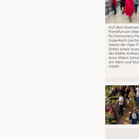
Auf dem Eisernen
Frankfurt am Mai
for Democracy Pa
Küperkoch (recht
Statist der Oper F
(links) sowie Aus
der Käthe-Kollwit
Anni Albers Schul
am Main und Stud
HSNR.