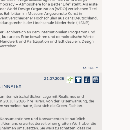
ocracy – Atmosphere for a Better Life“ steht. Als erste
der World Design Organization (WDO) verliehenen Titel.
us Exhibition im Museum Angewandte Kunst in
vent verschiedener Hochschulen aus ganz Deutschland,
leidungstechnik der Hochschule Niederrhein (HSNR).
h der Fachbereich an dem internationalen Programm und
ern, kulturelles Erbe bewahren und demokratische Werte
Handwerk und Partizipation und lädt dazu ein, Design
verstehen.
MORE
21.07.2026
58. INNATEX
spannten wirtschaftlichen Lage mit Realismus und
 20. Juli 2026 ihre Türen. Von der Krisenwarnung, die
vermeldet hatte, lässt sich die Green-Fashion-
Konsumentinnen und Konsumenten ist natürlich
. „Niemand erwartet derzeit einen großen Wurf, aber die
aßnahmen umzusetzen. Sie weiß zu schätzen, dass die