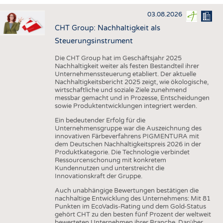
HAUS- UND HEIMTEXTILIEN
03.08.2026
BEKLEIDUNG
CHT Group: Nachhaltigkeit als
TESTS
Steuerungsinstrument
BUSINESS
FAKTEN
Die CHT Group hat im Geschäftsjahr 2025
Nachhaltigkeit weiter als festen Bestandteil ihrer
UNTERNEHMEN
STATISTICS
Unternehmenssteuerung etabliert. Der aktuelle
Nachhaltigkeitsbericht 2025 zeigt, wie ökologische,
AUSSCHREIBUNGEN
wirtschaftliche und soziale Ziele zunehmend
messbar gemacht und in Prozesse, Entscheidungen
DTV AUSSCHREIBUNGSDIENST
sowie Produktentwicklungen integriert werden.
WISSEN
TERMINE
Ein bedeutender Erfolg für die
Unternehmensgruppe war die Auszeichnung des
DAUNENCHECK
BRANCHENTERMINE
innovativen Färbeverfahrens PIGMENTURA mit
dem Deutschen Nachhaltigkeitspreis 2026 in der
ADRESSEN & LINKS
Produktkategorie. Die Technologie verbindet
Ressourcenschonung mit konkretem
LABELS
Kundennutzen und unterstreicht die
Innovationskraft der Gruppe.
PUBLIKATIONEN
Auch unabhängige Bewertungen bestätigen die
nachhaltige Entwicklung des Unternehmens: Mit 81
Punkten im EcoVadis-Rating und dem Gold-Status
gehört CHT zu den besten fünf Prozent der weltweit
bewerteten Unternehmen ihrer Branche. Darüber