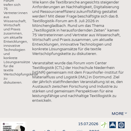
Forum
Wie kann die Textilbranche angesichts steigender
trafen sich
Anforderungen an Nachhaltigkeit, Digitalisierung
75
und Ressourceneffizienz zukunftsfähig gestaltet
Vertreter:innen
werden? Mit dieser Frage beschäftigte sich das 8.
aus
Textillogistik-Forum am 8. Juli 2026 in
Wissenschaft,
Wirtschaft
Mönchengladbach. Rund um das Thema
und Praxis
„Textillogistik in herausfordernden Zeiten“ kamen
zusammen,
75 Vertreterinnen und Vertreter aus Wissenschaft,
um aktuelle
Wirtschaft und Praxis zusammen, um aktuelle
Entwicklungen,
Entwicklungen, innovative Technologien und
innovative
konkrete Lösungsansätze für die textile
Technologien
Wertschöpfungskette zu diskutieren.
und
konkrete
Lösungsansätze
Veranstaltet wurde das Forum vom Center
für die
Textillogistik (CTL) der Hochschule Niederrhein
textile
(HSNR) gemeinsam mit dem Fraunhofer-Institut für
Wertschöpfungskette
Materialfluss und Logistik (IML) in Dortmund. Ziel
zu
der jährlich stattfindenden Veranstaltung ist es, den
diskutieren.
Austausch zwischen Forschung und Industrie zu
stärken und gemeinsam Perspektiven für eine
leistungsfähige und nachhaltige Textillogistik zu
entwickeln.
MORE
15.07.2026