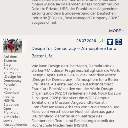
hinaus wurde sie im Rahmen eines Programms von
Deloitte Private, UBS, der Frankfurter Allgemeinen
Zeitung und dem Bundesverband der Deutschen
Industrie (BDI) als „Best Managed Company 2026“
ausgezeichnet.
MORE
28.07.2026
Design for Democracy – Atmosphere for a
Better Life
Auf dem
Eisernen
Steg:
Wie kann Design dazu beitragen, Demokratie zu
Frankfurt
stärken? Mit dieser Frage beschäftigt sich die World
am Main –
Design Capital (WDC) 2026, die unter dem Motto
„Design for
„Design for Democracy – Atmosphere for a Better
Democracy
Life“ steht. Als erste Region Deutschlands trägt
Parade“:
Marc
Frankfurt RheinMain den von der World Design
Küperkoch
Organization (WDO) verliehenen Titel. Noch bis zum
(rechts,
1. August 2026 präsentiert die WDC Campus
HSNR),
Exhibition im Museum Angewandte Kunst in
Statist der
Frankfurt am Main Arbeiten von Studierenden und
Oper
Absolvent verschiedener Hochschulen aus ganz
Frankfurt
Deutschland, darunter auch Beiträge des
a.M.(links)
sowie
Fachbereichs Textil- und Bekleidungstechnik der
Auszubildende
Hochschule Niederrhein (HSNR).