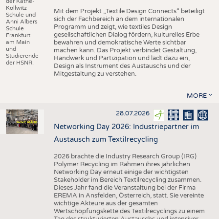
der Käthe-
Kollwitz
Mit dem Projekt „Textile Design Connects“ beteiligt
Schule und
sich der Fachbereich an dem internationalen
Anni Albers
Programm und zeigt, wie textiles Design
Schule
gesellschaftlichen Dialog fördern, kulturelles Erbe
Frankfurt
am Main
bewahren und demokratische Werte sichtbar
und
machen kann. Das Projekt verbindet Gestaltung,
Studierende
Handwerk und Partizipation und lädt dazu ein,
der HSNR.
Design als Instrument des Austauschs und der
Mitgestaltung zu verstehen.
MORE
28.07.2026
Networking Day 2026: Industriepartner im
Austausch zum Textilrecycling
2026 brachte die Industry Research Group (IRG)
Polymer Recycling im Rahmen ihres jährlichen
Networking Day erneut einige der wichtigsten
Stakeholder im Bereich Textilrecycling zusammen.
Dieses Jahr fand die Veranstaltung bei der Firma
EREMA in Ansfelden, Österreich, statt. Sie vereinte
wichtige Akteure aus der gesamten
Wertschöpfungskette des Textilrecyclings zu einem
Tag des strukturierten Austauschs und intensiver