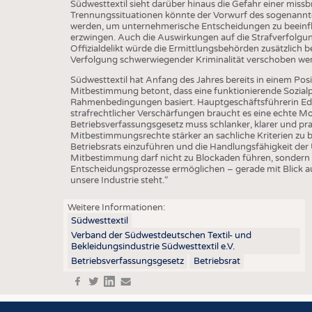
BUSINESS
FAKT
Südwesttextil sieht darüber hinaus die Gefahr einer missb
Trennungssituationen könnte der Vorwurf des sogenannten
UNTERNEHMEN
STATI
werden, um unternehmerische Entscheidungen zu beeinflu
erzwingen. Auch die Auswirkungen auf die Strafverfolgung
TING
AUSSCHREIBUNGEN
Offizialdelikt würde die Ermittlungsbehörden zusätzlich b
Verfolgung schwerwiegender Kriminalität verschoben we
DTV AUSSCHREIBUNGSDIENST
Südwesttextil hat Anfang des Jahres bereits in einem Pos
TERMINE
Mitbestimmung betont, dass eine funktionierende Sozialpa
Rahmenbedingungen basiert. Hauptgeschäftsführerin Edin
strafrechtlicher Verschärfungen braucht es eine echte M
BRANCHENTERMINE
Betriebsverfassungsgesetz muss schlanker, klarer und pr
Mitbestimmungsrechte stärker an sachliche Kriterien zu b
Betriebsrats einzuführen und die Handlungsfähigkeit der U
Mitbestimmung darf nicht zu Blockaden führen, sondern m
Entscheidungsprozesse ermöglichen – gerade mit Blick a
unsere Industrie steht.“
Weitere Informationen:
Südwesttextil
Verband der Südwestdeutschen Textil- und
Bekleidungsindustrie Südwesttextil e.V.
Betriebsverfassungsgesetz
Betriebsrat
f
t
in
e