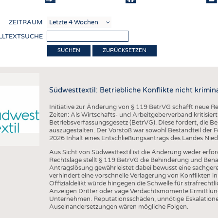
COMP
ZEITRAUM
VERE
LLTEXTSUCHE
TEXT
ZURÜCKSETZEN
SENS
RECY
Südwesttextil: Betriebliche Konflikte nicht krimina
NACH
Initiative zur Änderung von § 119 BetrVG schafft neue Re
KREI
Zeiten: Als Wirtschafts- und Arbeitgeberverband kritisiert
Betriebsverfassungsgesetz (BetrVG). Diese fordert, die Beh
TECHN
auszugestalten. Der Vorstoß war sowohl Bestandteil der 
2026 Inhalt eines Entschließungsantrags des Landes Nie
SMART
Aus Sicht von Südwesttextil ist die Änderung weder erford
MEDI
Rechtslage stellt § 119 BetrVG die Behinderung und Benac
Antragslösung gewährleistet dabei bewusst eine sachger
HAUS-
verhindert eine vorschnelle Verlagerung von Konflikten in
Offizialdelikt würde hingegen die Schwelle für strafrecht
BEKL
Anzeigen Dritter oder vage Verdachtsmomente Ermittlung
Unternehmen. Reputationsschäden, unnötige Eskalatione
TESTS
Auseinandersetzungen wären mögliche Folgen.