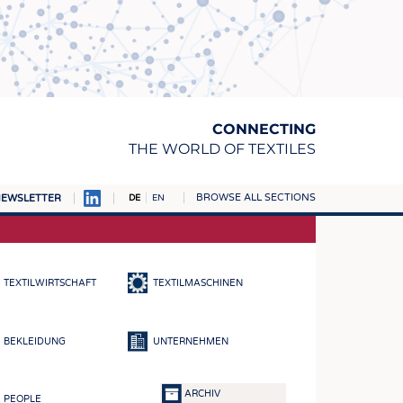
CONNECTING
THE WORLD OF TEXTILES
BROWSE ALL SECTIONS
EWSLETTER
DE
EN
AMPUS
TOFFE
TEXTILWIRTSCHAFT
TEXTILMASCHINEN
RN
E
BEKLEIDUNG
UNTERNEHMEN
BE
ICKE & GEWIRKE
ARCHIV
PEOPLE
STOFFE