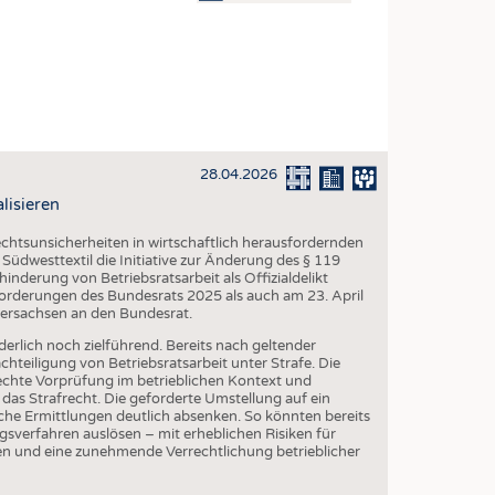
OSITES
DLUNG
ILMASCHINENBAU
ORIK
28.04.2026
CLING
lisieren
HALTIGKEIT
chtsunsicherheiten in wirtschaftlich herausfordernden
SLAUFWIRTSCHAFT
 Südwesttextil die Initiative zur Änderung des § 119
inderung von Betriebsratsarbeit als Offizialdelikt
ISCHE TEXTILIEN
Forderungen des Bundesrats 2025 als auch am 23. April
dersachsen an den Bundesrat.
 TEXTILES
erlich noch zielführend. Bereits nach geltender
ZIN
hteiligung von Betriebsratsarbeit unter Strafe. Die
echte Vorprüfung im betrieblichen Kontext und
 UND HEIMTEXTILIEN
 das Strafrecht. Die geforderte Umstellung auf ein
liche Ermittlungen deutlich absenken. So könnten bereits
EIDUNG
sverfahren auslösen – mit erheblichen Risiken für
n und eine zunehmende Verrechtlichung betrieblicher