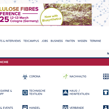
TION
S & INTERVIEWS
TEXCAMPUS
JOBS
BUSINESS
FAKTEN
WISSEN
TERMINE
N
REPORTS & INTERVIEWS
TEXC
ANCHE
TEXTINATION NEWSLINE
ROHS
CORONA
NACHHALTIG
TEXTILE LEADERSHIP
FASE
GARN
 GARNE &
TECHNISCHE
HAUS- /
GEWE
OFF
TEXTILIEN
HEIMTEXTILIEN
GESTR
& EVENTS
HANDEL
VERBÄNDE
VLIES