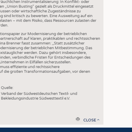
EN
räuchlichen Instrumentalisierung: In Konflikt- oder
 „Union Busting“ gezielt als Druckmittel eingesetzt
STICS
ssen oder wirtschaftliche Zugeständnisse zu
 sind kritisch zu bewerten. Eine Ausweitung auf ein
elasten – mit dem Risiko, dass Ressourcen zulasten der
rden.
itionspapier zur Modernisierung der betrieblichen
rtnerschaft auf klaren, praktikablen und rechtssicheren
a Brenner fasst zusammen: „Statt zusätzlicher
odernisierung der betrieblichen Mitbestimmung. Das
axistauglicher werden. Dazu gehört insbesondere,
inden, verbindliche Fristen für Entscheidungen des
nternehmen in Eilfällen sicherzustellen.
uss effiziente und rechtssichere
uf die großen Transformationsaufgaben, vor denen
Quelle:
Verband der Südwestdeutschen Textil- und
Bekleidungsindustrie Südwesttextil e.V.
print
CLOSE