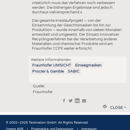
»Natürlich muss das Verfahren noch verbessert
werden. Die bisherigen Ergebnisse sind jedoch
durchaus vielversprechend.«
Das gesamte Kreislaufprojekt – von der
Einsammlung der Gesichtsmasken bis hin zur
Produktion – wurde innerhalb von sieben Monaten
entwickelt und umgesetzt. Der Einsatz innovativer
Recyclingverfahren bei der Verarbeitung anderer
Materialien und chemischer Produkte wird am
Fraunhofer CCPE weiter erforscht.
Weitere Informationen:
Fraunhofer UMSICHT
Einwegmasken
Procter & Gamble
SABIC
Quelle:
Fraunhofer
f
t
in
e
print
CLOSE
© 2002–2026 Textination GmbH. All Rights Reserved.
Unsere AGB
Privatsphäre und Datenschutz
Impressum