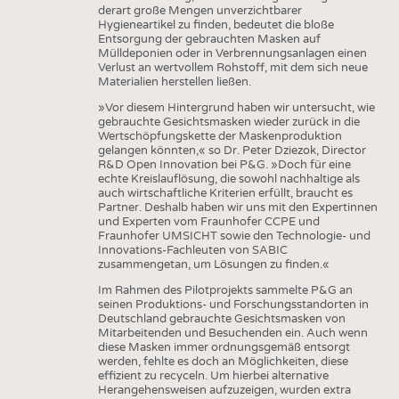
derart große Mengen unverzichtbarer
Hygieneartikel zu finden, bedeutet die bloße
Entsorgung der gebrauchten Masken auf
Mülldeponien oder in Verbrennungsanlagen einen
Verlust an wertvollem Rohstoff, mit dem sich neue
Materialien herstellen ließen.
»Vor diesem Hintergrund haben wir untersucht, wie
gebrauchte Gesichtsmasken wieder zurück in die
Wertschöpfungskette der Maskenproduktion
gelangen könnten,« so Dr. Peter Dziezok, Director
R&D Open Innovation bei P&G. »Doch für eine
echte Kreislauflösung, die sowohl nachhaltige als
auch wirtschaftliche Kriterien erfüllt, braucht es
Partner. Deshalb haben wir uns mit den Expertinnen
und Experten vom Fraunhofer CCPE und
Fraunhofer UMSICHT sowie den Technologie- und
Innovations-Fachleuten von SABIC
zusammengetan, um Lösungen zu finden.«
Im Rahmen des Pilotprojekts sammelte P&G an
seinen Produktions- und Forschungsstandorten in
Deutschland gebrauchte Gesichtsmasken von
Mitarbeitenden und Besuchenden ein. Auch wenn
diese Masken immer ordnungsgemäß entsorgt
werden, fehlte es doch an Möglichkeiten, diese
effizient zu recyceln. Um hierbei alternative
Herangehensweisen aufzuzeigen, wurden extra