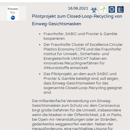
HAUS- UND HEIMTEXTILIEN
16.06.2021
BEKLEIDUNG
Pilotprojekt zum Closed-Loop-Recycling von
TESTS
Einweg-Gesichtsmasken
BUSINESS
FAKTEN
Fraunhofer, SABIC und Procter & Gamble
kooperieren
UNTERNEHMEN
STATISTICS
Der Fraunhofer Cluster of Excellence Circular
AUSSCHREIBUNGEN
Plastics Economy CCPE und das Fraunhofer
Institut für Umwelt-, Sicherheits- und
Energietechnik UMSICHT haben ein
DTV AUSSCHREIBUNGSDIENST
innovatives Recyclingverfahren für
WISSEN
TERMINE
Altkunststoffe entwickelt.
Das Pilotprojekt, an dem auch SABIC und
DAUNENCHECK
BRANCHENTERMINE
Procter & Gamble beteiligt sind, soll zeigen,
dass Einweg-Gesichtsmasken für das
ADRESSEN & LINKS
sogenannte Closed-Loop-Recycling geeignet
sind.
LABELS
Die milliardenfache Verwendung von Einweg-
PUBLIKATIONEN
Gesichtsmasken zum Schutz vor dem Coronavirus
birgt große Gefahren für die Umwelt, insbesondere
wenn die Masken in der Öffentlichkeit, z.B. in Parks,
bei Open-Air-Veranstaltungen oder an Stränden,
gedankenlos weggeworfen werden. Neben der
Herausforderung, eine nachhaltige Lösung für