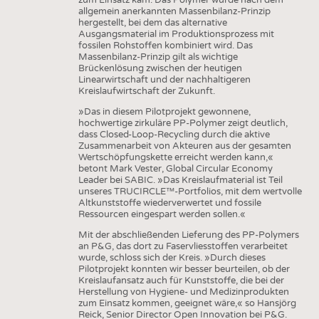
allgemein anerkannten Massenbilanz-Prinzip
hergestellt, bei dem das alternative
Ausgangsmaterial im Produktionsprozess mit
fossilen Rohstoffen kombiniert wird. Das
Massenbilanz-Prinzip gilt als wichtige
Brückenlösung zwischen der heutigen
Linearwirtschaft und der nachhaltigeren
Kreislaufwirtschaft der Zukunft.
»Das in diesem Pilotprojekt gewonnene,
hochwertige zirkuläre PP-Polymer zeigt deutlich,
dass Closed-Loop-Recycling durch die aktive
Zusammenarbeit von Akteuren aus der gesamten
Wertschöpfungskette erreicht werden kann,«
betont Mark Vester, Global Circular Economy
Leader bei SABIC. »Das Kreislaufmaterial ist Teil
unseres TRUCIRCLE™-Portfolios, mit dem wertvolle
Altkunststoffe wiederverwertet und fossile
Ressourcen eingespart werden sollen.«
Mit der abschließenden Lieferung des PP-Polymers
an P&G, das dort zu Faservliesstoffen verarbeitet
wurde, schloss sich der Kreis. »Durch dieses
Pilotprojekt konnten wir besser beurteilen, ob der
Kreislaufansatz auch für Kunststoffe, die bei der
Herstellung von Hygiene- und Medizinprodukten
zum Einsatz kommen, geeignet wäre,« so Hansjörg
Reick, Senior Director Open Innovation bei P&G.