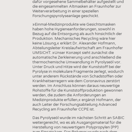
dafür vorgesehene Sammelbehälter aufgestellt und
die eingesammelten Altmasken an Fraunhofer zur
Weiterverarbeitung in einer speziellen
Forschungspyrolyseanlage geschickt.
»Einmal-Medizinprodukte wie Gesichtsmasken
haben hohe Hygieneanforderungen, sowohl in
Bezug auf die Entsorgung als auch hinsichtlich der
Produktion. Mechanisches Recycling wäre hier
keine Lösung,« erklärt Dr. Alexander Hofmann,
Abteilungsleiter Kreislaufwirtschaft am Fraunhofer
UMSICHT. »Unser Konzept sieht zunächst die
automatische Zerkleinerung und anschließend die
thermochemische Umwandlung in Pyrolyseöl vor.
Unter Druck und Hitze wird der Kunststoff bei der
Pyrolyse in molekulare Fragmente zerlegt, wodurch
unter anderem Rückstände von Schadstoffen oder
Krankheitserregern wie dem Coronavirus zerstört
werden. Im Anschluss können daraus neuwertige
Rohstoffe für die Kunststoffproduktion gewonnen
werden, die zudem die Anforderungen an
Medizinprodukte erfüllen,« ergänzt Hofmann, der
auch Leiter der Forschungsabteilung Advanced
Recycling am Fraunhofer CCPE ist.
Das Pyrolyseöl wurde im nächsten Schritt an SABIC
weitergereicht, wo es als Ausgangsmaterial für die
Herstellung von neuwertigem Polypropylen (PP)
zum Einsatz kam. Das Polymer wurde nach dem