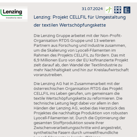
HAUS- UND HEIMTEXTILIEN
31.07.2024
BEKLEIDUNG
Lenzing: Projekt CELLFIL für Umgestaltung
TESTS
der textilen Wertschöpfungskette
BUSINESS
FAKTEN
Die Lenzing Gruppe arbeitet mit der Non-Profit-
Organisation RTDS Gruppe und 13 weiteren
UNTERNEHMEN
STATISTICS
Partnern aus Forschung und Industrie zusammen,
um die Skalierung von Lyocell-Filamenten im
AUSSCHREIBUNGEN
Rahmen des Projekts CELLFIL zu fördern. Das mit
6,9 Millionen Euro von der EU kofinanzierte Projekt
DTV AUSSCHREIBUNGSDIENST
zielt darauf ab, den Wandel der Textilindustrie zu
mehr Nachhaltigkeit und hin zur Kreislaufwirtschaft
WISSEN
TERMINE
voranzutreiben.
DAUNENCHECK
BRANCHENTERMINE
Die Lenzing AG hat in Zusammenarbeit mit der
österreichischen Organisation RTDS das Projekt
ADRESSEN & LINKS
CELLFIL ins Leben gerufen, um gemeinsam die
textile Wertschöpfungskette zu reformieren. Die
LABELS
technische Leitung liegt dabei vor allem in den
Händen der Lenzing AG, wobei das Herzstück des
PUBLIKATIONEN
Projektes die nachhaltige Produktion von robusten
Lyocell-Filamenten ist. Durch die Optimierung der
gesamten Stoffproduktion sowie ihrer
Zwischenverarbeitungsschritte wird angestrebt,
synthetische Fasern durch umweltfreundliche