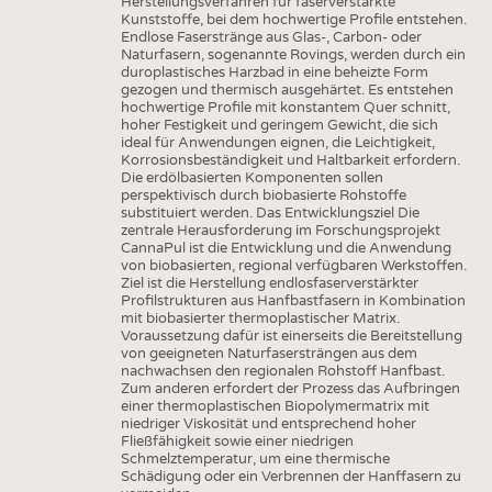
Herstellungsverfahren für faserverstärkte
Kunststoffe, bei dem hochwertige Profile entstehen.
Endlose Faserstränge aus Glas-, Carbon- oder
Naturfasern, sogenannte Rovings, werden durch ein
duroplastisches Harzbad in eine beheizte Form
gezogen und thermisch ausgehärtet. Es entstehen
hochwertige Profile mit konstantem Quer schnitt,
hoher Festigkeit und geringem Gewicht, die sich
ideal für Anwendungen eignen, die Leichtigkeit,
Korrosionsbeständigkeit und Haltbarkeit erfordern.
Die erdölbasierten Komponenten sollen
perspektivisch durch biobasierte Rohstoffe
substituiert werden. Das Entwicklungsziel Die
zentrale Herausforderung im Forschungsprojekt
CannaPul ist die Entwicklung und die Anwendung
von biobasierten, regional verfügbaren Werkstoffen.
Ziel ist die Herstellung endlosfaserverstärkter
Profilstrukturen aus Hanfbastfasern in Kombination
mit biobasierter thermoplastischer Matrix.
Voraussetzung dafür ist einerseits die Bereitstellung
von geeigneten Naturfasersträngen aus dem
nachwachsen den regionalen Rohstoff Hanfbast.
Zum anderen erfordert der Prozess das Aufbringen
einer thermoplastischen Biopolymermatrix mit
niedriger Viskosität und entsprechend hoher
Fließfähigkeit sowie einer niedrigen
Schmelztemperatur, um eine thermische
Schädigung oder ein Verbrennen der Hanffasern zu