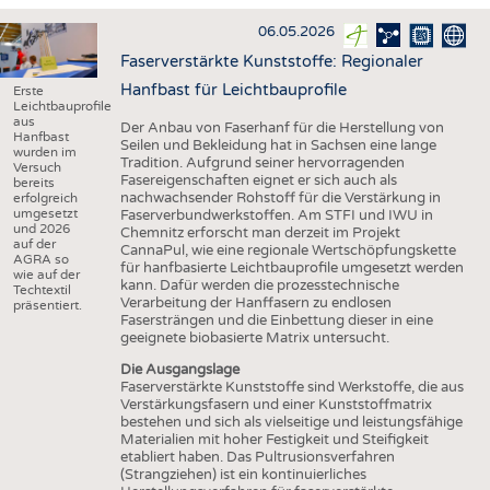
HAUS- UND HEIMTEXTILIEN
06.05.2026
BEKLEIDUNG
Faserverstärkte Kunststoffe: Regionaler
TESTS
Hanfbast für Leichtbauprofile
Erste
Leichtbauprofile
BUSINESS
FAKTEN
aus
Der Anbau von Faserhanf für die Herstellung von
Hanfbast
Seilen und Bekleidung hat in Sachsen eine lange
UNTERNEHMEN
STATISTICS
wurden im
Tradition. Aufgrund seiner hervorragenden
Versuch
Fasereigenschaften eignet er sich auch als
bereits
AUSSCHREIBUNGEN
nachwachsender Rohstoff für die Verstärkung in
erfolgreich
umgesetzt
Faserverbundwerkstoffen. Am STFI und IWU in
DTV AUSSCHREIBUNGSDIENST
und 2026
Chemnitz erforscht man derzeit im Projekt
auf der
CannaPul, wie eine regionale Wertschöpfungskette
WISSEN
TERMINE
AGRA so
für hanfbasierte Leichtbauprofile umgesetzt werden
wie auf der
kann. Dafür werden die prozesstechnische
DAUNENCHECK
BRANCHENTERMINE
Techtextil
Verarbeitung der Hanffasern zu endlosen
präsentiert.
Fasersträngen und die Einbettung dieser in eine
ADRESSEN & LINKS
geeignete biobasierte Matrix untersucht.
LABELS
Die Ausgangslage
Faserverstärkte Kunststoffe sind Werkstoffe, die aus
PUBLIKATIONEN
Verstärkungsfasern und einer Kunststoffmatrix
bestehen und sich als vielseitige und leistungsfähige
Materialien mit hoher Festigkeit und Steifigkeit
etabliert haben. Das Pultrusionsverfahren
(Strangziehen) ist ein kontinuierliches