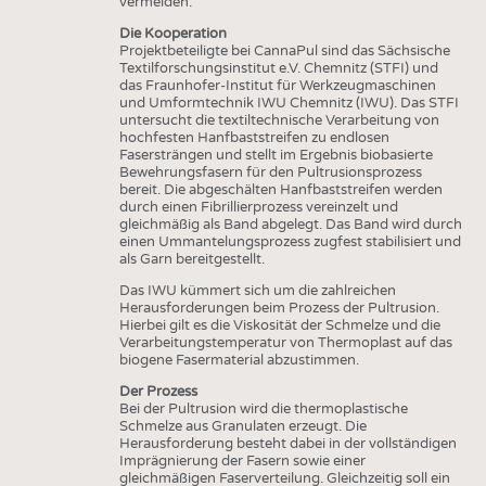
vermeiden.
Die Kooperation
Projektbeteiligte bei CannaPul sind das Sächsische
Textilforschungsinstitut e.V. Chemnitz (STFI) und
das Fraunhofer-Institut für Werkzeugmaschinen
und Umformtechnik IWU Chemnitz (IWU). Das STFI
untersucht die textiltechnische Verarbeitung von
hochfesten Hanfbaststreifen zu endlosen
Fasersträngen und stellt im Ergebnis biobasierte
Bewehrungsfasern für den Pultrusionsprozess
bereit. Die abgeschälten Hanfbaststreifen werden
durch einen Fibrillierprozess vereinzelt und
gleichmäßig als Band abgelegt. Das Band wird durch
einen Ummantelungsprozess zugfest stabilisiert und
als Garn bereitgestellt.
Das IWU kümmert sich um die zahlreichen
Herausforderungen beim Prozess der Pultrusion.
Hierbei gilt es die Viskosität der Schmelze und die
Verarbeitungstemperatur von Thermoplast auf das
biogene Fasermaterial abzustimmen.
Der Prozess
Bei der Pultrusion wird die thermoplastische
Schmelze aus Granulaten erzeugt. Die
Herausforderung besteht dabei in der vollständigen
Imprägnierung der Fasern sowie einer
gleichmäßigen Faserverteilung. Gleichzeitig soll ein