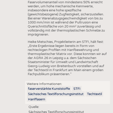
Faservolumenanteil von mindestens 50% erreicht
werden, um hohe mechanische Kennwerte,
insbesondere eine hohe spezifische
(gewichtsbezogene) Zugfestigkeit, sicherzustellen.
Bei einer Warenabzugsgeschwindigkeit von bis zu
1000 mm/min ist während der Pultrusion eine
Querschnittsfläche von 20 mm² zuverlässig und
vollständig mit der thermoplastischen Schmelze zu
imprägnieren.
Heike Metschies, Projektleiterin am STFI, hält fest:
„Erste Ergebnisse liegen bereits in Form von
rechteckigen Profilen mit Hanfbewehrung und
thermoplastischer Matrix vor. Diese konnten wir auf
der AGRA 26 in Leipzig u.a. dem Sächsischen
Staatsminister für Umwelt und Landwirtschaft
Georg-Ludwig von Breitenbuch vorstellen und auf
der Techtextil in Frankfurt am Main einem großen
Fachpublikum präsentieren.“
Weitere Informationen:
faserverstärkte Kunststoffe
STFI
Sächsisches Textilforschungsinstitut
Techtextil
Hanffasern
Quelle:
Sächsisches Textilforschungsinstitut