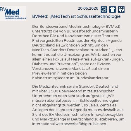
HAUS- UND HEIMTEXTILIEN
20.05.2026
BEKLEIDUNG
BVMed: „MedTech ist Schlüsseltechnologie
TESTS
Der Bundesverband Medizintechnologie (BVMed)
BUSINESS
FAKTEN
unterstützt die von Bundesforschungsministerin
Dorothee Bär und Kanzleramtsminister Thorsten
UNTERNEHMEN
STATISTICS
Frei vorgestellten Roadmaps der Hightech Agenda
Deutschland als „wichtigen Schritt, um den
AUSSCHREIBUNGEN
MedTech-Standort Deutschland zu stärken“. „Jetzt
kommt es auf die Umsetzung an. Wir brauchen vor
DTV AUSSCHREIBUNGSDIENST
allem einen Fokus auf Herz-Kreislauf-Erkrankungen,
Diabetes und Prävention“, sagte der BVMed-
WISSEN
TERMINE
Vorstandsvorsitzende Mark Jalaß auf einem
Preview-Termin mit den beiden
DAUNENCHECK
BRANCHENTERMINE
Kabinettsmitgliedern im Bundeskanzleramt.
Die Medizintechnik sei am Standort Deutschland
ADRESSEN & LINKS
mit über 1.500 überwiegend mittelständischen
Unternehmen noch sehr stark aufgestellt. „Wir
LABELS
müssen aber aufpassen, in Schlüsseltechnologien
nicht abgehängt zu werden“, so Jalaß. Zentrales
PUBLIKATIONEN
Anliegen der Hightech Agenda muss es deshalb aus
Sicht des BVMed sein, schnellere Innovationszyklen
und Marktzugänge in Deutschland zu etablieren, um
international wettbewerbsfähig zu bleiben.