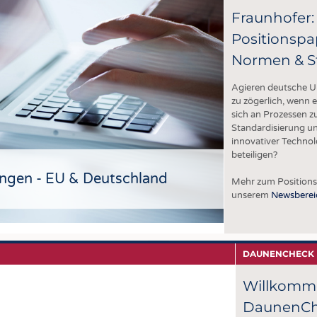
Fraunhofer:
y
Positionspa
e
Normen & S
ch
Agieren deutsche 
zu zögerlich, wenn 
sich an Prozessen z
Standardisierung 
innovativer Technol
beteiligen?
ungen - EU & Deutschland
Mehr zum Positions
unserem
Newsberei
DAUNENCHECK
Willkomm
DaunenC