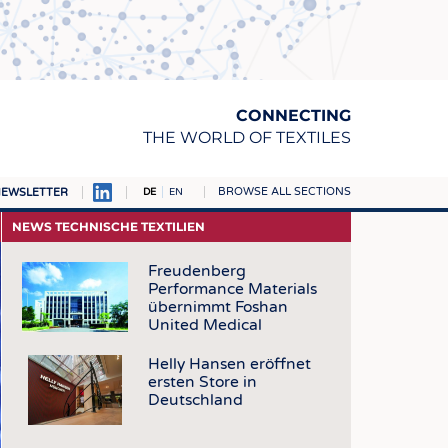
CONNECTING
THE WORLD OF TEXTILES
BROWSE ALL SECTIONS
EWSLETTER
DE
EN
AMPUS
NEWS TECHNISCHE TEXTILIEN
TOFFE
Freudenberg
Performance Materials
RN
übernimmt Foshan
E
United Medical
BE
Helly Hansen eröffnet
ersten Store in
ICKE & GEWIRKE
Deutschland
STOFFE