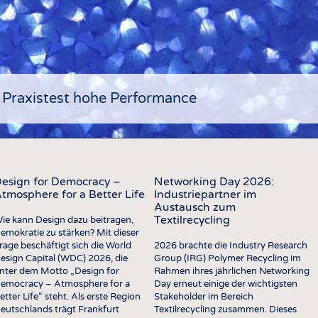
COMP
VERE
TEXT
SENS
RECY
 Praxistest hohe Performance
NACH
KREI
TECHN
esign for Democracy –
Networking Day 2026:
SMART
tmosphere for a Better Life
Industriepartner im
Austausch zum
MEDI
Textilrecycling
ie kann Design dazu beitragen,
emokratie zu stärken? Mit dieser
HAUS-
rage beschäftigt sich die World
2026 brachte die Industry Research
BEKL
esign Capital (WDC) 2026, die
Group (IRG) Polymer Recycling im
nter dem Motto „Design for
Rahmen ihres jährlichen Networking
TESTS
emocracy – Atmosphere for a
Day erneut einige der wichtigsten
etter Life“ steht. Als erste Region
Stakeholder im Bereich
BUSINESS
FAKT
eutschlands trägt Frankfurt
Textilrecycling zusammen. Dieses