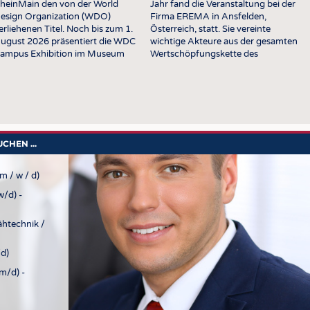
heinMain den von der World
Jahr fand die Veranstaltung bei der
UNTERNEHMEN
STATI
esign Organization (WDO)
Firma EREMA in Ansfelden,
TING
AUSSCHREIBUNGEN
erliehenen Titel. Noch bis zum 1.
Österreich, statt. Sie vereinte
ugust 2026 präsentiert die WDC
wichtige Akteure aus der gesamten
DTV AUSSCHREIBUNGSDIENST
ampus Exhibition im Museum
Wertschöpfungskette des
ngewandte Kunst in Frankfurt am
Textilrecyclings zu einem Tag des
TERMINE
ain Arbeiten von Studierenden
strukturierten Austauschs und
nd Absolvent verschiedener …
intensiver Diskussionen. Die
BRANCHENTERMINE
Gespräche deckten ein breites
Spektrum an …
HEN ...
m / w / d)
/d) -
ähtechnik /
d)
m/d) -