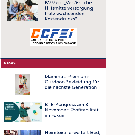
OSITES
BVMed: „Verlässliche
Hilfsmittelversorgung
DLUNG
trotz wachsenden
Kostendrucks“
ILMASCHINENBAU
ORIK
CLING
HALTIGKEIT
SLAUFWIRTSCHAFT
NEWS
ISCHE TEXTILIEN
Mammut: Premium-
 TEXTILES
Outdoor-Bekleidung für
die nächste Generation
ZIN
 UND HEIMTEXTILIEN
BTE-Kongress am 3.
EIDUNG
November: Profitabilität
im Fokus
EN
Heimtextil erweitert Bed,