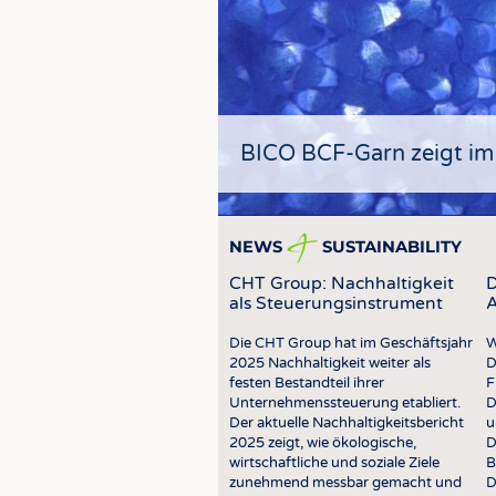
BICO BCF-Garn zeigt im
NEWS
SUSTAINABILITY
CHT Group: Nachhaltigkeit
D
als Steuerungsinstrument
A
Die CHT Group hat im Geschäftsjahr
W
2025 Nachhaltigkeit weiter als
D
festen Bestandteil ihrer
F
Unternehmenssteuerung etabliert.
D
Der aktuelle Nachhaltigkeitsbericht
u
2025 zeigt, wie ökologische,
D
wirtschaftliche und soziale Ziele
B
JOBS
zunehmend messbar gemacht und
D