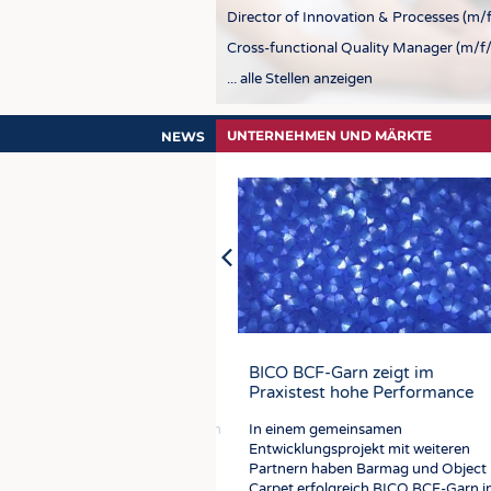
Director of Innovation & Processes (m/f
Cross-functional Quality Manager (m/f/
... alle Stellen anzeigen
UNTERNEHMEN UND MÄRKTE
NEWS
er technischer Dienstleister
Südwesttextil warnt vor
Energiesparend: Smarte
BICO BCF-Garn zeigt im
 BTE Clearing-Center
Eingriffen in Tarifautonomie und
Textilien mit reversibler
Praxistest hohe Performance
Koalitionsfreiheit
Formänderung
 der PIM Service GmbH als neuem
In einem gemeinsamen
nischen Dienstleister stärkt der
Der Wirtschafts- und
Bewegliche textile Strukturen werden
Entwicklungsprojekt mit weiteren
die Datenqualität,
Arbeitgeberverband kritisiert die
in zahlreichen Bereichen wie
Partnern haben Barmag und Object
esssicherheit und
Nennung weitreichender
Medizintechnik, Automatisierung,
Carpet erfolgreich BICO BCF-Garn 