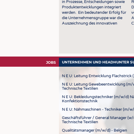
in Prozesse, Entscheidungen sowie
R
STELLENMARKT
Produktentwicklungen integriert
D
KRÜGER PERSONAL HEADHUN
werden. Ein bedeutender Erfolg für
v
die Unternehmensgruppe war die
A
PRAKTIKA & AUSBILDUNGEN
Auszeichnung des innovativen
C
Färbeverfahrens PIGMENTURA mit
A
WISSEN
dem Deutschen
M
Nachhaltigkeitspreis 2026 in …
u
DAUNENCHECK
ADRESSEN & LINKS
LABELS
UNTERNEHMEN UND HEADHUNTER SUC
JOBS
PUBLIKATIONEN
N E U: Leitung Entwicklung Flachstrick (
N E U: Leitung Gewebeentwicklung (m/w
Technische Textilien
N E U: Bekleidungstechniker (m/w/d) N
Konfektionstechnik
N E U: Nähmaschinen - Techniker (m/w/
Geschäftsführer / General Manager (w/
Technische Textilien
Qualitätsmanager (m/w/d) - Belgien