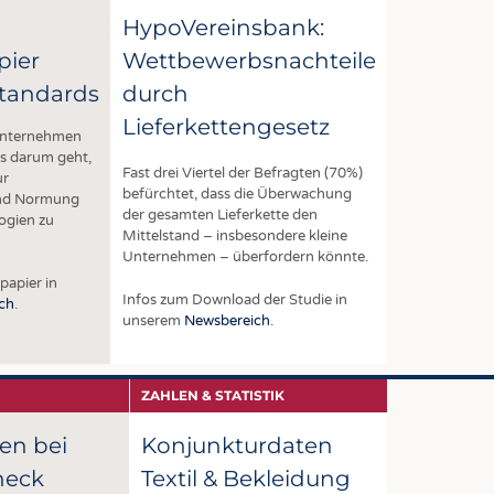
Kombination mit einer optimierten
rundgewebten Fil
HypoVereinsbank:
Fadenführung sorgt die Geometrie
vombaur weisen 
pier
Wettbewerbsnachteile
des Keramikölers 6020 für einen
Schweißverläufe a
gleichmäßigen und effizienten
besonders robust.
tandards
durch
Präparationsauftrag bei minimalem
Wuppertaler Text
Spray-Off und sehr hoher
zur Textation Gro
Lieferkettengesetz
Unternehmen
Auftragsgleichmäßigkeit (niedriger
Partner für das n
OCV).
es darum geht,
Fast drei Viertel der Befragten (70%)
ur
befürchtet, dass die Überwachung
und Normung
der gesamten Lieferkette den
ogien zu
Mittelstand – insbesondere kleine
Unternehmen – überfordern könnte.
papier in
Infos zum Download der Studie in
ch
.
unserem
Newsbereich
.
ZAHLEN & STATISTIK
en bei
Konjunkturdaten
heck
Textil & Bekleidung