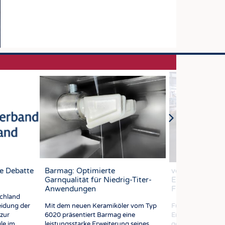
e Debatte
Barmag: Optimierte
vombaur Filter
Garnqualität für Niedrig-Titer-
Effizienz-Boost
Anwendungen
Flüssig-Filtrati
chland
eidung der
Mit dem neuen Keramiköler vom Typ
Für eine erfolgre
zur
6020 präsentiert Barmag eine
Entwicklung brauc
le im
leistungsstarke Erweiterung seines
gewöhnlich mehr 