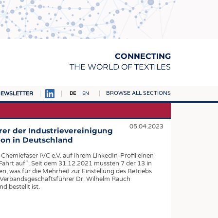
CONNECTING
THE WORLD OF TEXTILES
BROWSE ALL SECTIONS
EWSLETTER
DE
EN
AMPUS
TOFFE
05.04.2023
er der Industrievereinigung
ion in Deutschland
RN
Chemiefaser IVC e.V. auf ihrem LinkedIn-Profil einen
E
Fahrt auf“. Seit dem 31.12.2021 mussten 7 der 13 in
 was für die Mehrheit zur Einstellung des Betriebs
BE
m Verbandsgeschäftsführer Dr. Wilhelm Rauch
 bestellt ist.
ICKE & GEWIRKE
STOFFE