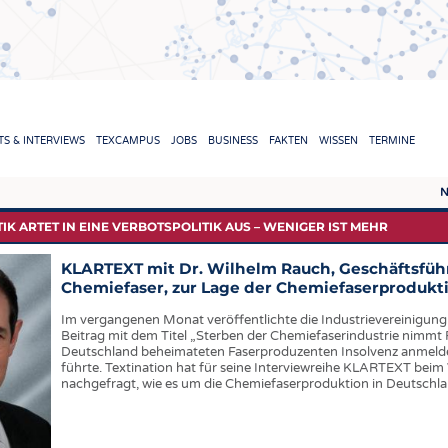
TION
S & INTERVIEWS
TEXCAMPUS
JOBS
BUSINESS
FAKTEN
WISSEN
TERMINE
N
REPORTS & INTERVIEWS
TEXC
IK ARTET IN EINE VERBOTSPOLITIK AUS – WENIGER IST MEHR
TEXTINATION NEWSLINE
ROHS
KLARTEXT mit Dr. Wilhelm Rauch, Geschäftsführ
Chemiefaser, zur Lage der Chemiefaserprodukt
TEXTILE LEADERSHIP
FASE
Im vergangenen Monat veröffentlichte die Industrievereinigung 
GARN
Beitrag mit dem Titel „Sterben der Chemiefaserindustrie nimmt 
Deutschland beheimateten Faserproduzenten Insolvenz anmelden,
GEWE
führte. Textination hat für seine Interviewreihe KLARTEXT bei
nachgefragt, wie es um die Chemiefaserproduktion in Deutschland
GESTR
VLIES