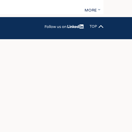
OSITES
MORE
DLUNG
ILMASCHINENBAU
Follow us on
TOP
ORIK
CLING
HALTIGKEIT
SLAUFWIRTSCHAFT
ISCHE TEXTILIEN
 TEXTILES
ZIN
 UND HEIMTEXTILIEN
EIDUNG
EN