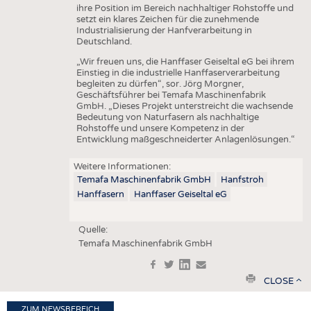
ihre Position im Bereich nachhaltiger Rohstoffe und
setzt ein klares Zeichen für die zunehmende
Industrialisierung der Hanfverarbeitung in
Deutschland.
„Wir freuen uns, die Hanffaser Geiseltal eG bei ihrem
Einstieg in die industrielle Hanffaserverarbeitung
begleiten zu dürfen“, sor. Jörg Morgner,
Geschäftsführer bei Temafa Maschinenfabrik
GmbH. „Dieses Projekt unterstreicht die wachsende
Bedeutung von Naturfasern als nachhaltige
Rohstoffe und unsere Kompetenz in der
Entwicklung maßgeschneiderter Anlagenlösungen.“
Weitere Informationen:
Temafa Maschinenfabrik GmbH
Hanfstroh
Hanffasern
Hanffaser Geiseltal eG
Quelle:
Temafa Maschinenfabrik GmbH
f
t
in
e
print
CLOSE
ZUM NEWSBEREICH