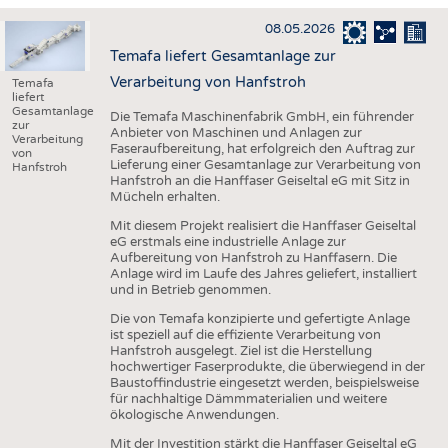
HAUS- UND HEIMTEXTILIEN
08.05.2026
BEKLEIDUNG
Temafa liefert Gesamtanlage zur
TESTS
Verarbeitung von Hanfstroh
Temafa
liefert
BUSINESS
FAKTEN
Gesamtanlage
Die Temafa Maschinenfabrik GmbH, ein führender
zur
Anbieter von Maschinen und Anlagen zur
UNTERNEHMEN
STATISTICS
Verarbeitung
Faseraufbereitung, hat erfolgreich den Auftrag zur
von
Lieferung einer Gesamtanlage zur Verarbeitung von
Hanfstroh
AUSSCHREIBUNGEN
Hanfstroh an die Hanffaser Geiseltal eG mit Sitz in
Mücheln erhalten.
DTV AUSSCHREIBUNGSDIENST
Mit diesem Projekt realisiert die Hanffaser Geiseltal
WISSEN
TERMINE
eG erstmals eine industrielle Anlage zur
Aufbereitung von Hanfstroh zu Hanffasern. Die
DAUNENCHECK
BRANCHENTERMINE
Anlage wird im Laufe des Jahres geliefert, installiert
und in Betrieb genommen.
ADRESSEN & LINKS
Die von Temafa konzipierte und gefertigte Anlage
LABELS
ist speziell auf die effiziente Verarbeitung von
Hanfstroh ausgelegt. Ziel ist die Herstellung
PUBLIKATIONEN
hochwertiger Faserprodukte, die überwiegend in der
Baustoffindustrie eingesetzt werden, beispielsweise
für nachhaltige Dämmmaterialien und weitere
ökologische Anwendungen.
Mit der Investition stärkt die Hanffaser Geiseltal eG