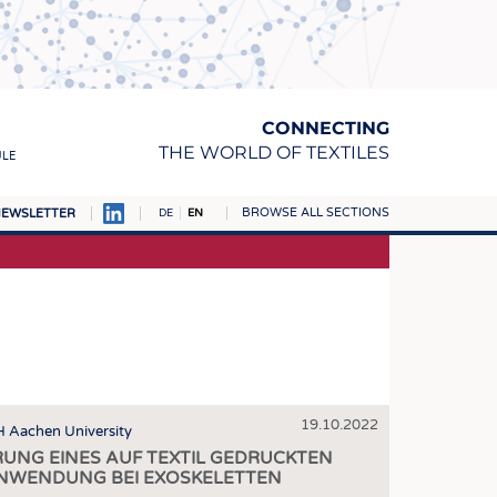
CONNECTING
THE WORLD OF TEXTILES
ULE
BROWSE ALL SECTIONS
EWSLETTER
DE
EN
AMPUS
MATERIALS
S
S
ICS
19.10.2022
INGS
TH Aachen University
UNG EINES AUF TEXTIL GEDRUCKTEN
WOVENS
ANWENDUNG BEI EXOSKELETTEN