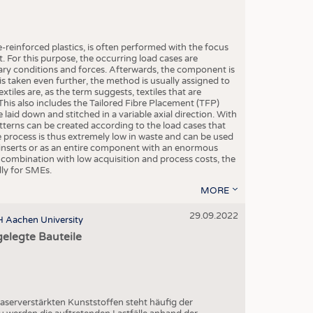
STICS
einforced plastics, is often performed with the focus
. For this purpose, the occurring load cases are
ary conditions and forces. Afterwards, the component is
 is taken even further, the method is usually assigned to
Textiles are, as the term suggests, textiles that are
This also includes the Tailored Fibre Placement (TFP)
e laid down and stitched in a variable axial direction. With
tterns can be created according to the load cases that
process is thus extremely low in waste and can be used
f inserts or as an entire component with an enormous
 combination with low acquisition and process costs, the
lly for SMEs.
MORE
29.09.2022
TH Aachen University
elegte Bauteile
aserverstärkten Kunststoffen steht häufig der