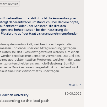
OSITES
mart Textiles
HING
LE MACHINERY
von Exoskeletten unterstützt nicht die Anwendung der
 erfolgt dabei entweder umständlich über Bedienknöpfe,
OR TECHNOLOGY
uf entsteht, oder über Sensoren, die direkten
igen eine hohe Präzision bei der Platzierung der
CLING
kte Platzierung auf der Haut als unangenehm empfunden
INABILITY
esssystem entwickelt, welches in der Lage ist, die
ULAR ECONOMY
 messen und dabei über der Alltagskleidung getragen
Daten soll das Exoskelett gesteuert werden. Um einen
ICAL TEXTILES
werden textilbasierte Sensoren verwendet. Das Ziel des
eines gedruckten textilen Prototyps, welcher in der Lage
 TEXTILES
gen zu unterscheiden als auch die Belastung räumlich
inzelne Drucksensoren hergestellt. Anschließend wird
CINE
rs auf eine Drucksensormatrix übertragen.
IOR TEXTILES
MORE
REL
30.09.2022
TH Aachen University
 according to the load path
S