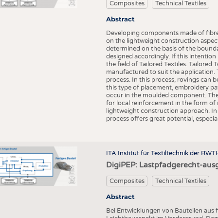
Composites
Technical Textiles
COMPANIES
STATI
Abstract
TING
Developing components made of fibre-r
on the lightweight construction aspect
determined on the basis of the bound
SCHEDULE
designed accordingly. If this intention
the field of Tailored Textiles. Tailored 
CALENDAR
manufactured to suit the application. 
process. In this process, rovings can b
this type of placement, embroidery pa
occur in the moulded component. The 
for local reinforcement in the form o
lightweight construction approach. In
process offers great potential, especia
ITA Institut für Textiltechnik der RW
DigiPEP: Lastpfadgerecht-ausg
(c) ITA
Composites
Technical Textiles
Abstract
Bei Entwicklungen von Bauteilen aus f