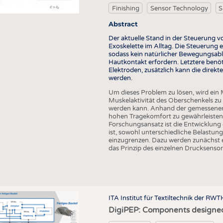
COMP
Finishing
Sensor Technology
S
FINIS
Abstract
TEXTI
Der aktuelle Stand in der Steuerung 
Exoskelette im Alltag. Die Steuerung
SENS
sodass kein natürlicher Bewegungsabla
Hautkontakt erfordern. Letztere benöt
RECY
Elektroden, zusätzlich kann die dire
werden.
SUSTA
Um dieses Problem zu lösen, wird ein M
CIRC
Muskelaktivität des Oberschenkels zu
werden kann. Anhand der gemessenen 
TECHN
hohen Tragekomfort zu gewährleisten 
Forschungsansatz ist die Entwicklung 
SMART
ist, sowohl unterschiedliche Belastun
einzugrenzen. Dazu werden zunächst e
MEDI
das Prinzip des einzelnen Drucksenso
INTER
APPA
TESTS
ITA Institut für Textiltechnik der RW
DigiPEP: Components designed
BUSINESS
FACT
(c) ITA