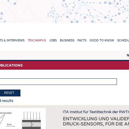
TION
S & INTERVIEWS
TEXCAMPUS
JOBS
BUSINESS
FACTS
GOOD TO KNOW
SCHED
N
REPORTS & INTERVIEWS
TEXC
BLICATIONS
TEXTINATION NEWSLINE
RAW 
TEXTILE LEADERSHIP
FIBRE
YARN
RESET
3
results
FABR
KNITT
ITA Institut für Textiltechnik der RW
ENTWICKLUNG UND VALIDER
NON
DRUCK-SENSORS, FÜR DIE 