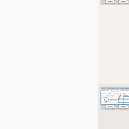
JOBS
KRÜGER PERSONAL HEADHUN
TRAINING & APPRENTICESHIP
GOOD TO KNOW
DOWNCHECK
ADDRESSES & LINKS
LABELS
PUBLICATIONS