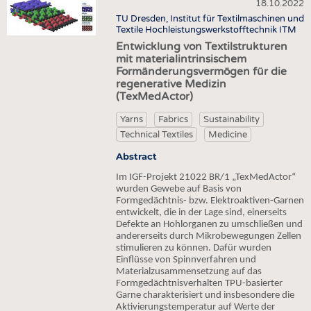
HEADHUNTING
YARNS
18.10.2022
NONWOVENS
TU Dresden, Institut für Textilmaschinen und
TRAINING & APPRENTICESHIP
FABRICS
Textile Hochleistungswerkstofftechnik ITM
COMPOSITES
Entwicklung von Textilstrukturen
KNITTINGS
FINISHING
mit materialintrinsischem
Formänderungsvermögen für die
NONWOVENS
TEXTILE MACHINERY
regenerative Medizin
COMPOSITES
(TexMedActor)
SENSOR TECHNOLOGY
FINISHING
Yarns
Fabrics
Sustainability
RECYCLING
Technical Textiles
Medicine
TEXTILE MACHINERY
SUSTAINABILITY
Abstract
SENSOR TECHNOLOGY
CIRCULAR ECONOMY
Im IGF-Projekt 21022 BR/1 „TexMedActor“
RECYCLING
TECHNICAL TEXTILES
wurden Gewebe auf Basis von
Formgedächtnis- bzw. Elektroaktiven-Garnen
SUSTAINABILITY
SMART TEXTILES
entwickelt, die in der Lage sind, einerseits
Defekte an Hohlorganen zu umschließen und
CIRCULAR ECONOMY
MEDICINE
andererseits durch Mikrobewegungen Zellen
stimulieren zu können. Dafür wurden
TECHNICAL TEXTILES
INTERIOR TEXTILES
Einflüsse von Spinnverfahren und
Materialzusammensetzung auf das
SMART TEXTILES
APPAREL
Formgedächtnisverhalten TPU-basierter
MEDICINE
Garne charakterisiert und insbesondere die
TESTS
Aktivierungstemperatur auf Werte der