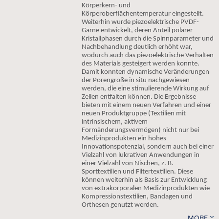
INTERIOR TEXTILES
Körperkern- und
Körperoberflächentemperatur eingestellt.
APPAREL
Weiterhin wurde piezoelektrische PVDF-
Garne entwickelt, deren Anteil polarer
TESTS
Kristallphasen durch die Spinnparameter und
Nachbehandlung deutlich erhöht war,
BUSINESS
FACTS
wodurch auch das piezoelektrische Verhalten
des Materials gesteigert werden konnte.
COMPANIES
STATISTICS
Damit konnten dynamische Veränderungen
der Porengröße in situ nachgewiesen
GOOD TO KNOW
SCHEDULE
werden, die eine stimulierende Wirkung auf
Zellen entfalten können. Die Ergebnisse
DOWNCHECK
CALENDAR
bieten mit einem neuen Verfahren und einer
ADDRESSES & LINKS
neuen Produktgruppe (Textilien mit
intrinsischem, aktivem
LABELS
Formänderungsvermögen) nicht nur bei
Medizinprodukten ein hohes
PUBLICATIONS
Innovationspotenzial, sondern auch bei einer
Vielzahl von lukrativen Anwendungen in
einer Vielzahl von Nischen, z. B.
Sporttextilien und Filtertextilien. Diese
können weiterhin als Basis zur Entwicklung
von extrakorporalen Medizinprodukten wie
Kompressionstextilien, Bandagen und
Orthesen genutzt werden.
MORE