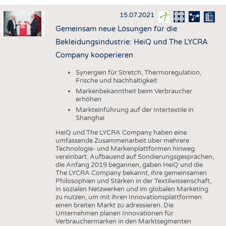
INTERIOR TEXTILES
15.07.2021
APPAREL
Gemeinsam neue Lösungen für die
TESTS
Bekleidungsindustrie: HeiQ und The LYCRA
BUSINESS
FACTS
Company kooperieren
COMPANIES
STATISTICS
Synergien für Stretch, Thermoregulation,
Frische und Nachhaltigkeit
GOOD TO KNOW
SCHEDULE
Markenbekanntheit beim Verbraucher
erhöhen
DOWNCHECK
CALENDAR
Markteinführung auf der Intertextile in
ADDRESSES & LINKS
Shanghai
HeiQ und The LYCRA Company haben eine
LABELS
umfassende Zusammenarbeit über mehrere
Technologie- und Markenplattformen hinweg
PUBLICATIONS
vereinbart. Aufbauend auf Sondierungsgesprächen,
die Anfang 2019 begannen, gaben HeiQ und die
The LYCRA Company bekannt, ihre gemeinsamen
Philosophien und Stärken in der Textilwissenschaft,
in sozialen Netzwerken und im globalen Marketing
zu nutzen, um mit ihren Innovationsplattformen
einen breiten Markt zu adressieren. Die
Unternehmen planen Innovationen für
Verbrauchermarken in den Marktsegmenten