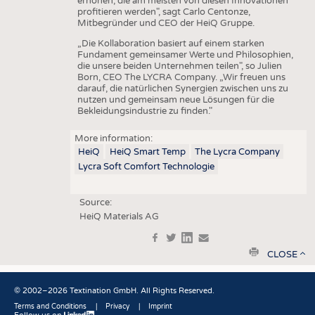
erhöhen, die am meisten von diesen Innovationen
profitieren werden", sagt Carlo Centonze,
Mitbegründer und CEO der HeiQ Gruppe.
„Die Kollaboration basiert auf einem starken
Fundament gemeinsamer Werte und Philosophien,
die unsere beiden Unternehmen teilen", so Julien
Born, CEO The LYCRA Company. „Wir freuen uns
darauf, die natürlichen Synergien zwischen uns zu
nutzen und gemeinsam neue Lösungen für die
Bekleidungsindustrie zu finden."
More information:
HeiQ
HeiQ Smart Temp
The Lycra Company
Lycra Soft Comfort Technologie
Source:
HeiQ Materials AG
f
t
in
e
print
CLOSE
© 2002–2026 Textination GmbH. All Rights Reserved.
Terms and Conditions
Privacy
Imprint