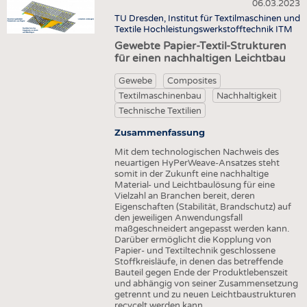
HEADHUNTING
GARNE
06.03.2023
VLIESSTOFFE
TU Dresden, Institut für Textilmaschinen und
PRAKTIKA & AUSBILDUNGEN
GEWEBE
Textile Hochleistungswerkstofftechnik ITM
COMPOSITES
Gewebte Papier-Textil-Strukturen
GESTRICKE & GEWIRKE
VEREDLUNG
für einen nachhaltigen Leichtbau
VLIESSTOFFE
TEXTILMASCHINENBAU
Gewebe
Composites
COMPOSITES
Textilmaschinenbau
Nachhaltigkeit
SENSORIK
Technische Textilien
VEREDLUNG
RECYCLING
Zusammenfassung
TEXTILMASCHINENBAU
NACHHALTIGKEIT
Mit dem technologischen Nachweis des
SENSORIK
KREISLAUFWIRTSCHAFT
neuartigen HyPerWeave-Ansatzes steht
somit in der Zukunft eine nachhaltige
RECYCLING
TECHNISCHE TEXTILIEN
Material- und Leichtbaulösung für eine
Vielzahl an Branchen bereit, deren
NACHHALTIGKEIT
SMART TEXTILES
Eigenschaften (Stabilität, Brandschutz) auf
den jeweiligen Anwendungsfall
KREISLAUFWIRTSCHAFT
MEDIZIN
maßgeschneidert angepasst werden kann.
Darüber ermöglicht die Kopplung von
TECHNISCHE TEXTILIEN
HAUS- UND HEIMTEXTILIEN
Papier- und Textiltechnik geschlossene
Stoffkreisläufe, in denen das betreffende
SMART TEXTILES
BEKLEIDUNG
Bauteil gegen Ende der Produktlebenszeit
und abhängig von seiner Zusammensetzung
MEDIZIN
TESTS
getrennt und zu neuen Leichtbaustrukturen
recycelt werden kann.