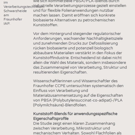
HEADHUNTING
wie sich kommerzielle PBSA/PLA-Blends durch
GARNE
im
industrielle Verarbeitungsprozesse gezielt einstellen
Verarbeitungstechnikum
PRAKTIKA & AUSBILDUNGEN
und für flexible Folienanwendungen nutzbar
Schwarzheide
GEWEBE
am
machen lassen. Damit eröffnen sich konkrete
Fraunhofer
biobasierte Alternativen zu petrochemischen
GESTRICKE & GEWIRKE
IAP.
Kunststoffen.
VLIESSTOFFE
Vor dem Hintergrund steigender regulatorischer
Anforderungen, wachsender Nachhaltigkeitsziele
COMPOSITES
und zunehmenden Drucks zur Defossilisierung
rücken biobasierte und potenziell biologisch
VEREDLUNG
abbaubare Materialien verstärkt in den Fokus der
Kunststoffindustrie. Entscheidend ist dabei nicht
TEXTILMASCHINENBAU
allein die Wahl des Materials, sondern insbesondere
das Zusammenspiel von Verarbeitung, Struktur und
SENSORIK
resultierenden Eigenschaften.
RECYCLING
Wissenschaftlerinnen und Wissenschaftler des
Fraunhofer CCPE untersuchten systematisch den
NACHHALTIGKEIT
Einfluss von Verarbeitung und
Materialzusammensetzung auf die Eigenschaften
KREISLAUFWIRTSCHAFT
von PBSA (Polybutylensuccinat-co-adipat)-/PLA
(Polymilchsäure)-Blendfolien.
TECHNISCHE TEXTILIEN
Kunststoff-Blends für anwendungsspezifische
SMART TEXTILES
Eigenschaftsprofile
Die Studie zeigt einen klaren Zusammenhang
zwischen Verarbeitung, Mikrostruktur und
MEDIZIN
mechanischem Verhalten. Sowohl Flachfolien als