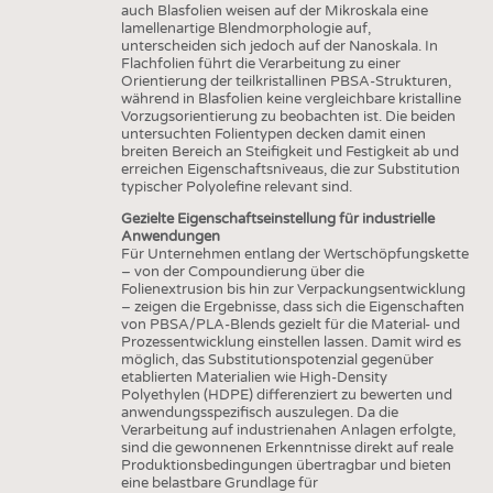
auch Blasfolien weisen auf der Mikroskala eine
HAUS- UND HEIMTEXTILIEN
lamellenartige Blendmorphologie auf,
unterscheiden sich jedoch auf der Nanoskala. In
BEKLEIDUNG
Flachfolien führt die Verarbeitung zu einer
Orientierung der teilkristallinen PBSA-Strukturen,
TESTS
während in Blasfolien keine vergleichbare kristalline
BUSINESS
FAKTEN
Vorzugsorientierung zu beobachten ist. Die beiden
untersuchten Folientypen decken damit einen
UNTERNEHMEN
STATISTICS
breiten Bereich an Steifigkeit und Festigkeit ab und
erreichen Eigenschaftsniveaus, die zur Substitution
AUSSCHREIBUNGEN
typischer Polyolefine relevant sind.
Gezielte Eigenschaftseinstellung für industrielle
DTV AUSSCHREIBUNGSDIENST
Anwendungen
Für Unternehmen entlang der Wertschöpfungskette
WISSEN
TERMINE
– von der Compoundierung über die
Folienextrusion bis hin zur Verpackungsentwicklung
DAUNENCHECK
BRANCHENTERMINE
– zeigen die Ergebnisse, dass sich die Eigenschaften
von PBSA/PLA-Blends gezielt für die Material- und
ADRESSEN & LINKS
Prozessentwicklung einstellen lassen. Damit wird es
möglich, das Substitutionspotenzial gegenüber
LABELS
etablierten Materialien wie High-Density
Polyethylen (HDPE) differenziert zu bewerten und
PUBLIKATIONEN
anwendungsspezifisch auszulegen. Da die
Verarbeitung auf industrienahen Anlagen erfolgte,
sind die gewonnenen Erkenntnisse direkt auf reale
Produktionsbedingungen übertragbar und bieten
eine belastbare Grundlage für