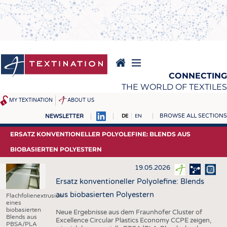
Direkt
zum
Inhalt
CONNECTING
THE WORLD OF TEXTILES
MY TEXTINATION
ABOUT US
BROWSE ALL SECTIONS
NEWSLETTER
DE
EN
NEWS
REPORTS & INTERVIEWS
ERSATZ KONVENTIONELLER POLYOLEFINE: BLENDS AUS
AKTUELLES
TEXTINATION NEWSLINE
BIOBASIERTEN POLYESTERN
KLARTEXT BY TEXTINATION
TEXTILE LEADERSHIP
19.05.2026
TEXCAMPUS
JOBS
Ersatz konventioneller Polyolefine: Blends
aus biobasierten Polyestern
Flachfolienextrusion
ROHSTOFFE
STELLENMARKT
eines
biobasierten
Neue Ergebnisse aus dem Fraunhofer Cluster of
FASERN
KRÜGER PERSONAL
Blends aus
Excellence Circular Plastics Economy CCPE zeigen,
PBSA/PLA