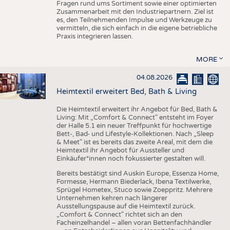
Fragen rund ums Sortiment sowie einer optimierten
Zusammenarbeit mit den Industriepartnern. Ziel ist
es, den Teilnehmenden Impulse und Werkzeuge zu
vermitteln, die sich einfach in die eigene betriebliche
Praxis integrieren lassen.
MORE
04.08.2026
Heimtextil erweitert Bed, Bath & Living
Die Heimtextil erweitert ihr Angebot für Bed, Bath &
Living: Mit „Comfort & Connect" entsteht im Foyer
der Halle 5.1 ein neuer Treffpunkt für hochwertige
Bett-, Bad- und Lifestyle-Kollektionen. Nach „Sleep
& Meet" ist es bereits das zweite Areal, mit dem die
Heimtextil ihr Angebot für Aussteller und
Einkäufer*innen noch fokussierter gestalten will.
Bereits bestätigt sind Auskin Europe, Essenza Home,
Formesse, Hermann Biederlack, Ibena Textilwerke,
Sprügel Hometex, Stuco sowie Zoeppritz. Mehrere
Unternehmen kehren nach längerer
Ausstellungspause auf die Heimtextil zurück.
„Comfort & Connect" richtet sich an den
Facheinzelhandel – allen voran Bettenfachhändler