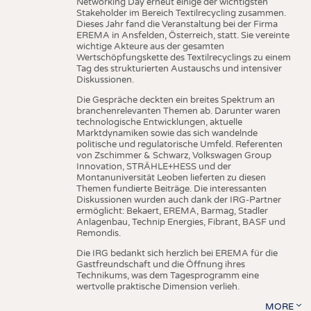
Networking Day erneut einige der wichtigsten
Stakeholder im Bereich Textilrecycling zusammen.
Dieses Jahr fand die Veranstaltung bei der Firma
EREMA in Ansfelden, Österreich, statt. Sie vereinte
wichtige Akteure aus der gesamten
Wertschöpfungskette des Textilrecyclings zu einem
Tag des strukturierten Austauschs und intensiver
Diskussionen.
Die Gespräche deckten ein breites Spektrum an
branchenrelevanten Themen ab. Darunter waren
technologische Entwicklungen, aktuelle
Marktdynamiken sowie das sich wandelnde
politische und regulatorische Umfeld. Referenten
von Zschimmer & Schwarz, Volkswagen Group
Innovation, STRÄHLE+HESS und der
Montanuniversität Leoben lieferten zu diesen
Themen fundierte Beiträge. Die interessanten
Diskussionen wurden auch dank der IRG-Partner
ermöglicht: Bekaert, EREMA, Barmag, Stadler
Anlagenbau, Technip Energies, Fibrant, BASF und
Remondis.
Die IRG bedankt sich herzlich bei EREMA für die
Gastfreundschaft und die Öffnung ihres
Technikums, was dem Tagesprogramm eine
wertvolle praktische Dimension verlieh.
MORE