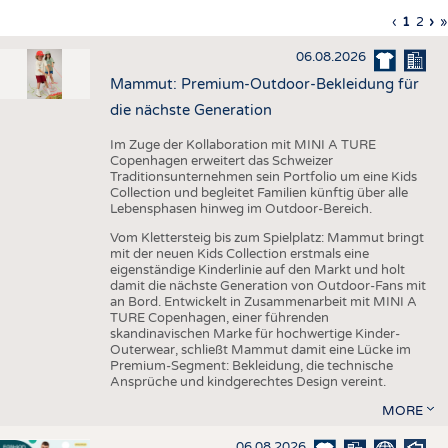
HAUS- UND HEIMTEXTILIEN
Vorherig
‹
Aktuell
1
Seite
2
Nä
›
L
»
Seitennummerierung
Seite
Seite
Sei
S
BEKLEIDUNG
06.08.2026
TESTS
Mammut: Premium-Outdoor-Bekleidung für
BUSINESS
FAKTEN
die nächste Generation
UNTERNEHMEN
STATISTICS
Im Zuge der Kollaboration mit MINI A TURE
Copenhagen erweitert das Schweizer
AUSSCHREIBUNGEN
Traditionsunternehmen sein Portfolio um eine Kids
Collection und begleitet Familien künftig über alle
DTV AUSSCHREIBUNGSDIENST
Lebensphasen hinweg im Outdoor-Bereich.
WISSEN
TERMINE
Vom Klettersteig bis zum Spielplatz: Mammut bringt
mit der neuen Kids Collection erstmals eine
DAUNENCHECK
BRANCHENTERMINE
eigenständige Kinderlinie auf den Markt und holt
damit die nächste Generation von Outdoor-Fans mit
ADRESSEN & LINKS
an Bord. Entwickelt in Zusammenarbeit mit MINI A
TURE Copenhagen, einer führenden
LABELS
skandinavischen Marke für hochwertige Kinder-
Outerwear, schließt Mammut damit eine Lücke im
PUBLIKATIONEN
Premium-Segment: Bekleidung, die technische
Ansprüche und kindgerechtes Design vereint.
MORE
06.08.2026