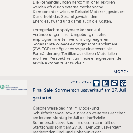
Die Formänderungen herkömmlicher Textilien
werden oft durch externe mechanische
Komponenten wie zum Beispiel Motoren, gesteuert.
Das erhöht das Gesamtgewicht, den
Energieaufwand und damit auch die Kosten.
Formgedächtnispolymere können auf
Veränderungen ihrer Umgebung mit einer
einprogrammierten Verformung reagieren.
Sogenannte 2-Wege-Formgedächtnispolymere
(2W-FGP) ermöglichen sogar eine reversible
Formänderung. Textilien aus diesen Materialien
eröffnen Perspektiven, um neue energiesparende
textile Aktoren zu entwickeln.
MORE
28.07.2026
Final Sale: Sommerschlussverkauf am 27. Juli
gestartet
Üblicherweise beginnt im Mode- und
Schuhfachhandel sowie in vielen weiteren Branchen
am letzten Montag im Juli der inoffizielle
Sommerschlussverkauf. In diesem Jahr fällt der
Startschuss somit am 27. Juli. Der Schlussverkauf
markiert den End- und Höhepunkt der