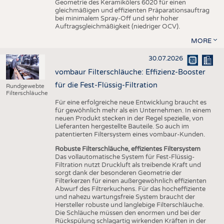
Geometrie des Keramikölers 6020 für einen
gleichmäßigen und effizienten Präparationsauftrag
bei minimalem Spray-Off und sehr hoher
Auftragsgleichmäßigkeit (niedriger OCV).
MORE
30.07.2026
vombaur Filterschläuche: Effizienz-Booster
für die Fest-Flüssig-Filtration
Rundgewebte
Filterschläuche
Für eine erfolgreiche neue Entwicklung braucht es
für gewöhnlich mehr als ein Unternehmen. In einem
neuen Produkt stecken in der Regel spezielle, von
Lieferanten hergestellte Bauteile. So auch im
patentierten Filtersystem eines vombaur-Kunden.
Robuste Filterschläuche, effizientes Filtersystem
Das vollautomatische System für Fest-Flüssig-
Filtration nutzt Druckluft als treibende Kraft und
sorgt dank der besonderen Geometrie der
Filterkerzen für einen außergewöhnlich effizienten
Abwurf des Filtrerkuchens. Für das hocheffiziente
und nahezu wartungsfreie System braucht der
Hersteller robuste und langlebige Filterschläuche.
Die Schläuche müssen den enormen und bei der
Rückspülung schlagartig wirkenden Kräften in der