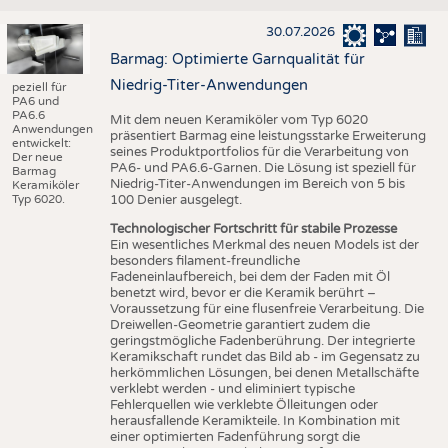
30.07.2026
Barmag: Optimierte Garnqualität für
Niedrig-Titer-Anwendungen
peziell für
PA6 und
PA6.6
Mit dem neuen Keramiköler vom Typ 6020
Anwendungen
präsentiert Barmag eine leistungsstarke Erweiterung
entwickelt:
seines Produktportfolios für die Verarbeitung von
Der neue
PA6- und PA6.6-Garnen. Die Lösung ist speziell für
Barmag
Niedrig-Titer-Anwendungen im Bereich von 5 bis
Keramiköler
Typ 6020.
100 Denier ausgelegt.
Technologischer Fortschritt für stabile Prozesse
Ein wesentliches Merkmal des neuen Models ist der
besonders filament-freundliche
Fadeneinlaufbereich, bei dem der Faden mit Öl
benetzt wird, bevor er die Keramik berührt –
Voraussetzung für eine flusenfreie Verarbeitung. Die
Dreiwellen-Geometrie garantiert zudem die
geringstmögliche Fadenberührung. Der integrierte
Keramikschaft rundet das Bild ab - im Gegensatz zu
herkömmlichen Lösungen, bei denen Metallschäfte
verklebt werden - und eliminiert typische
Fehlerquellen wie verklebte Ölleitungen oder
herausfallende Keramikteile. In Kombination mit
einer optimierten Fadenführung sorgt die