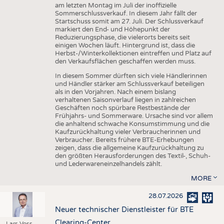
am letzten Montag im Juli der inoffizielle
Sommerschlussverkauf. In diesem Jahr fällt der
Startschuss somit am 27. Juli. Der Schlussverkauf
markiert den End- und Höhepunkt der
Reduzierungsphase, die vielerorts bereits seit
einigen Wochen läuft. Hintergrund ist, dass die
Herbst-/Winterkollektionen eintreffen und Platz auf
den Verkaufsflächen geschaffen werden muss.
In diesem Sommer dürften sich viele Händlerinnen
und Händler stärker am Schlussverkauf beteiligen
als in den Vorjahren. Nach einem bislang
verhaltenen Saisonverlauf liegen in zahlreichen
Geschäften noch spürbare Restbestände der
Frühjahrs- und Sommerware. Ursache sind vor allem
die anhaltend schwache Konsumstimmung und die
Kaufzurückhaltung vieler Verbraucherinnen und
Verbraucher. Bereits frühere BTE-Erhebungen
zeigen, dass die allgemeine Kaufzurückhaltung zu
den größten Herausforderungen des Textil-, Schuh-
und Lederwareneinzelhandels zählt.
MORE
28.07.2026
Neuer technischer Dienstleister für BTE
Clearing-Center
Lars Voss,