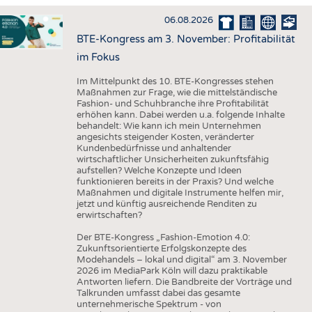
HAUS- UND HEIMTEXTILIEN
06.08.2026
BEKLEIDUNG
BTE-Kongress am 3. November: Profitabilität
TESTS
im Fokus
BUSINESS
FAKTEN
Im Mittelpunkt des 10. BTE-Kongresses stehen
Maßnahmen zur Frage, wie die mittelständische
UNTERNEHMEN
STATISTICS
Fashion- und Schuhbranche ihre Profitabilität
erhöhen kann. Dabei werden u.a. folgende Inhalte
AUSSCHREIBUNGEN
behandelt: Wie kann ich mein Unternehmen
angesichts steigender Kosten, veränderter
DTV AUSSCHREIBUNGSDIENST
Kundenbedürfnisse und anhaltender
wirtschaftlicher Unsicherheiten zukunftsfähig
WISSEN
TERMINE
aufstellen? Welche Konzepte und Ideen
funktionieren bereits in der Praxis? Und welche
DAUNENCHECK
BRANCHENTERMINE
Maßnahmen und digitale Instrumente helfen mir,
jetzt und künftig ausreichende Renditen zu
ADRESSEN & LINKS
erwirtschaften?
LABELS
Der BTE-Kongress „Fashion-Emotion 4.0:
Zukunftsorientierte Erfolgskonzepte des
PUBLIKATIONEN
Modehandels – lokal und digital“ am 3. November
2026 im MediaPark Köln will dazu praktikable
Antworten liefern. Die Bandbreite der Vorträge und
Talkrunden umfasst dabei das gesamte
unternehmerische Spektrum - von