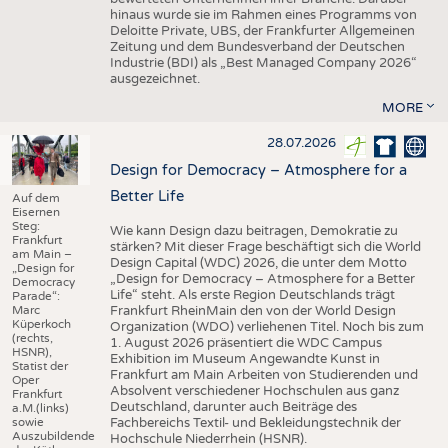
hinaus wurde sie im Rahmen eines Programms von
Deloitte Private, UBS, der Frankfurter Allgemeinen
Zeitung und dem Bundesverband der Deutschen
Industrie (BDI) als „Best Managed Company 2026“
ausgezeichnet.
MORE
28.07.2026
Design for Democracy – Atmosphere for a
Better Life
Auf dem
Eisernen
Steg:
Wie kann Design dazu beitragen, Demokratie zu
Frankfurt
stärken? Mit dieser Frage beschäftigt sich die World
am Main –
Design Capital (WDC) 2026, die unter dem Motto
„Design for
„Design for Democracy – Atmosphere for a Better
Democracy
Life“ steht. Als erste Region Deutschlands trägt
Parade“:
Marc
Frankfurt RheinMain den von der World Design
Küperkoch
Organization (WDO) verliehenen Titel. Noch bis zum
(rechts,
1. August 2026 präsentiert die WDC Campus
HSNR),
Exhibition im Museum Angewandte Kunst in
Statist der
Frankfurt am Main Arbeiten von Studierenden und
Oper
Absolvent verschiedener Hochschulen aus ganz
Frankfurt
Deutschland, darunter auch Beiträge des
a.M.(links)
sowie
Fachbereichs Textil- und Bekleidungstechnik der
Auszubildende
Hochschule Niederrhein (HSNR).