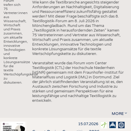
Forum
Wie kann die Textilbranche angesichts steigender
trafen sich
Anforderungen an Nachhaltigkeit, Digitalisierung
75
und Ressourceneffizienz zukunftsfähig gestaltet
Vertreter:innen
werden? Mit dieser Frage beschäftigte sich das 8.
aus
Textillogistik-Forum am 8. Juli 2026 in
Wissenschaft,
Wirtschaft
Mönchengladbach. Rund um das Thema
und Praxis
„Textillogistik in herausfordernden Zeiten“ kamen
zusammen,
75 Vertreterinnen und Vertreter aus Wissenschaft,
um aktuelle
Wirtschaft und Praxis zusammen, um aktuelle
Entwicklungen,
Entwicklungen, innovative Technologien und
innovative
konkrete Lösungsansätze für die textile
Technologien
Wertschöpfungskette zu diskutieren.
und
konkrete
Lösungsansätze
Veranstaltet wurde das Forum vom Center
für die
Textillogistik (CTL) der Hochschule Niederrhein
textile
(HSNR) gemeinsam mit dem Fraunhofer-Institut für
Wertschöpfungskette
Materialfluss und Logistik (IML) in Dortmund. Ziel
zu
der jährlich stattfindenden Veranstaltung ist es, den
diskutieren.
Austausch zwischen Forschung und Industrie zu
stärken und gemeinsam Perspektiven für eine
leistungsfähige und nachhaltige Textillogistik zu
entwickeln.
MORE
15.07.2026