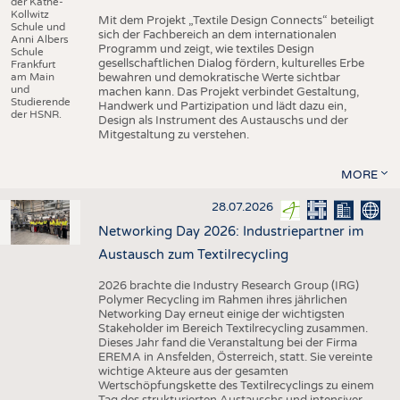
der Käthe-
Kollwitz
Mit dem Projekt „Textile Design Connects“ beteiligt
Schule und
sich der Fachbereich an dem internationalen
Anni Albers
Programm und zeigt, wie textiles Design
Schule
gesellschaftlichen Dialog fördern, kulturelles Erbe
Frankfurt
am Main
bewahren und demokratische Werte sichtbar
und
machen kann. Das Projekt verbindet Gestaltung,
Studierende
Handwerk und Partizipation und lädt dazu ein,
der HSNR.
Design als Instrument des Austauschs und der
Mitgestaltung zu verstehen.
MORE
28.07.2026
Networking Day 2026: Industriepartner im
Austausch zum Textilrecycling
2026 brachte die Industry Research Group (IRG)
Polymer Recycling im Rahmen ihres jährlichen
Networking Day erneut einige der wichtigsten
Stakeholder im Bereich Textilrecycling zusammen.
Dieses Jahr fand die Veranstaltung bei der Firma
EREMA in Ansfelden, Österreich, statt. Sie vereinte
wichtige Akteure aus der gesamten
Wertschöpfungskette des Textilrecyclings zu einem
Tag des strukturierten Austauschs und intensiver