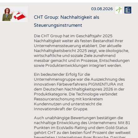
HAUS- UND HEIMTEXTILIEN
03.08.2026
BEKLEIDUNG
CHT Group: Nachhaltigkeit als
TESTS
Steuerungsinstrument
BUSINESS
FAKTEN
Die CHT Group hat im Geschäftsjahr 2025
Nachhaltigkeit weiter als festen Bestandteil ihrer
UNTERNEHMEN
STATISTICS
Unternehmenssteuerung etabliert. Der aktuelle
Nachhaltigkeitsbericht 2025 zeigt, wie ökologische,
AUSSCHREIBUNGEN
wirtschaftliche und soziale Ziele zunehmend
messbar gemacht und in Prozesse, Entscheidungen
DTV AUSSCHREIBUNGSDIENST
sowie Produktentwicklungen integriert werden.
WISSEN
TERMINE
Ein bedeutender Erfolg für die
Unternehmensgruppe war die Auszeichnung des
DAUNENCHECK
BRANCHENTERMINE
innovativen Färbeverfahrens PIGMENTURA mit
dem Deutschen Nachhaltigkeitspreis 2026 in der
ADRESSEN & LINKS
Produktkategorie. Die Technologie verbindet
Ressourcenschonung mit konkretem
LABELS
Kundennutzen und unterstreicht die
Innovationskraft der Gruppe.
PUBLIKATIONEN
Auch unabhängige Bewertungen bestätigen die
nachhaltige Entwicklung des Unternehmens: Mit 81
Punkten im EcoVadis-Rating und dem Gold-Status
gehört CHT zu den besten fünf Prozent der weltweit
bewerteten Unternehmen ihrer Branche. Darüber