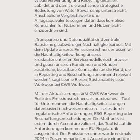
Wiederverwendung und Recycling detailliert
abbildet und damit die wachsende strategische
Bedeutung von Water Stewardship unterstreicht.
Anschauliche Vergleichswerte und
Alltagsäquivalente sorgen dafür, dass komplexe
Kennzahlen für Nutzerinnen und Nutzer leicht
einzuordnen sind.
„Transparenz und Datenqualität sind zentrale
Bausteine glaubwürdiger Nachhaltigkeitsarbeit. Mit
dem Update unseres Emissionsrechners erfassen wir
die Nachhaltigkeitswirkung unseres
kreislauforientierten Servicemodells noch präziser
und geben unseren Kundinnen und Kunden
zusätzliche, belastbare Kennzahlen an die Hand, die
in Reporting und Beschaffung zunehmend relevant
werden“, sagt Leonie Biesen, Sustainability Lead
Workwear bei CWS Workwear.
Mit der Aktualisierung stärkt CWS Workwear die
Rolle des Emissionsrechners als praxisnahes – Tool
für Unternehmen, die Nachhaltigkeitsleistungen
datenbasiert nachweisen müssen – sei es durch
regulatorische Anforderungen, ESG-Reporting oder
Beschaffungsentscheidungen. Die Methodik ist
extern durch Accenture validiert; das Tool ist auf die
Anforderungen kommender EU-Regulatorik
ausgerichtet. Der Emissionsrechner wurde erstmals
2024 in Zusammenarbeit mit Accenture eingeführt