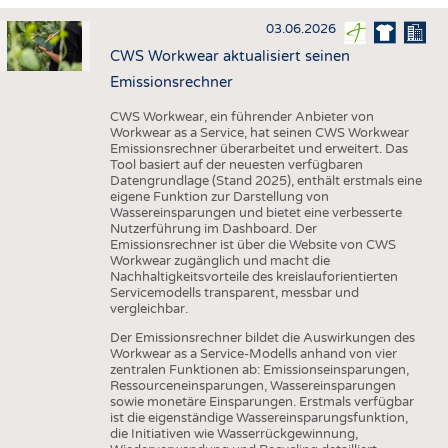
HAUS- UND HEIMTEXTILIEN
03.06.2026
BEKLEIDUNG
CWS Workwear aktualisiert seinen
TESTS
Emissionsrechner
BUSINESS
FAKTEN
CWS Workwear, ein führender Anbieter von
Workwear as a Service, hat seinen CWS Workwear
UNTERNEHMEN
STATISTICS
Emissionsrechner überarbeitet und erweitert. Das
Tool basiert auf der neuesten verfügbaren
AUSSCHREIBUNGEN
Datengrundlage (Stand 2025), enthält erstmals eine
eigene Funktion zur Darstellung von
DTV AUSSCHREIBUNGSDIENST
Wassereinsparungen und bietet eine verbesserte
Nutzerführung im Dashboard. Der
WISSEN
TERMINE
Emissionsrechner ist über die Website von CWS
Workwear zugänglich und macht die
DAUNENCHECK
BRANCHENTERMINE
Nachhaltigkeitsvorteile des kreislauforientierten
Servicemodells transparent, messbar und
ADRESSEN & LINKS
vergleichbar.
LABELS
Der Emissionsrechner bildet die Auswirkungen des
Workwear as a Service-Modells anhand von vier
PUBLIKATIONEN
zentralen Funktionen ab: Emissionseinsparungen,
Ressourceneinsparungen, Wassereinsparungen
sowie monetäre Einsparungen. Erstmals verfügbar
ist die eigenständige Wassereinsparungsfunktion,
die Initiativen wie Wasserrückgewinnung,