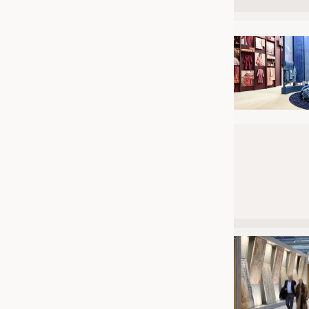
JOBS
STELLENMARKT
KRÜGER PERSONAL HEADHUN
PRAKTIKA & AUSBILDUNGEN
WISSEN
DAUNENCHECK
ADRESSEN & LINKS
LABELS
PUBLIKATIONEN