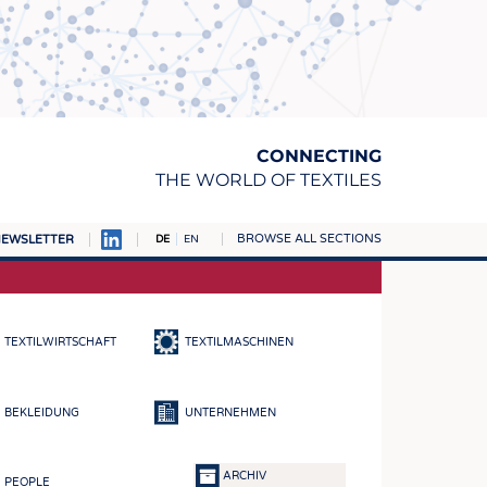
CONNECTING
THE WORLD OF TEXTILES
BROWSE ALL SECTIONS
EWSLETTER
DE
EN
AMPUS
TOFFE
TEXTILWIRTSCHAFT
TEXTILMASCHINEN
RN
E
BEKLEIDUNG
UNTERNEHMEN
BE
ICKE & GEWIRKE
ARCHIV
PEOPLE
STOFFE