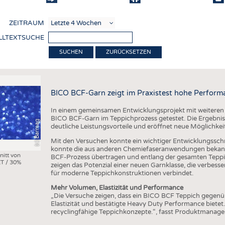
COMP
ZEITRAUM
VERE
LLTEXTSUCHE
TEXT
ZURÜCKSETZEN
SENS
RECY
BICO BCF-Garn zeigt im Praxistest hohe Perform
NACH
In einem gemeinsamen Entwicklungsprojekt mit weiteren
KREI
BICO BCF-Garn im Teppichprozess getestet. Die Ergebniss
(c) Barmag
deutliche Leistungsvorteile und eröffnet neue Möglichkei
TECHN
Mit den Versuchen konnte ein wichtiger Entwicklungsschri
SMART
konnte die aus anderen Chemiefaseranwendungen bekann
nitt von
BCF-Prozess übertragen und entlang der gesamten Teppi
T / 30%
MEDI
zeigen das Potenzial einer neuen Garnklasse, die verbes
für moderne Teppichkonstruktionen verbindet.
HAUS-
Mehr Volumen, Elastizität und Performance
BEKL
„Die Versuche zeigen, dass ein BICO BCF Teppich gegen
Elastizität und bestätigte Heavy Duty Performance bietet
TESTS
recyclingfähige Teppichkonzepte.“, fasst Produktmanag