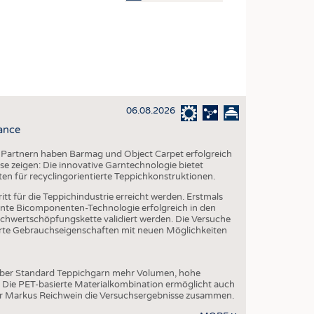
OSITES
DLUNG
ILMASCHINENBAU
ORIK
06.08.2026
CLING
ance
HALTIGKEIT
 Partnern haben Barmag und Object Carpet erfolgreich
SLAUFWIRTSCHAFT
e zeigen: Die innovative Garntechnologie bietet
ten für recyclingorientierte Teppichkonstruktionen.
ISCHE TEXTILIEN
tt für die Teppichindustrie erreicht werden. Erstmals
 TEXTILES
te Bicomponenten-Technologie erfolgreich in den
chwertschöpfungskette validiert werden. Die Versuche
ZIN
serte Gebrauchseigenschaften mit neuen Möglichkeiten
 UND HEIMTEXTILIEN
EIDUNG
über Standard Teppichgarn mehr Volumen, hohe
. Die PET-basierte Materialkombination ermöglicht auch
er Markus Reichwein die Versuchsergebnisse zusammen.