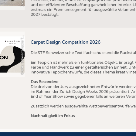
und der effizienten Beschaffung ganzheitlicher Interior
erstmals ein Premiumsegment für ausgewählte Volumenhers
r
a
f
i
k
:
S
c
h
w
e
i
z
e
r
i
s
c
h
e
e
t
i
l
f
a
c
h
s
c
h
u
l
e
S
T
2027 bestätigt.
G
x
F
T
Carpet Design Competition 2026
Die STF Schweizerische Textilfachschule und die Ruckstu
Ein Teppich ist mehr als ein funktionales Objekt. Er präg
Farbe und Handwerk zu einer gestalterischen Einheit. U
innovative Teppichentwürfe, die dieses Thema kreativ inte
Das Besondere
Die drei von der Jury ausgezeichneten Entwürfe werden v
im Rahmen der Zurich Design Weeks 2026 präsentiert. An
End of Year Show sowie gegebenenfalls an weiteren Vera
Zusätzlich werden ausgewählte Wettbewerbsentwürfe wäh
Nachhaltigkeit im Fokus