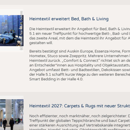
BUSINESS
FAKT
UNTERNEHMEN
STATI
(c) Messe Frankfurt, Sutera
Heimtextil erweitert Bed, Bath & Living
TING
AUSSCHREIBUNGEN
Die Heimtextil erweitert ihr Angebot für Bed, Bath & Livi
DTV AUSSCHREIBUNGSDIENST
5.1 ein neuer Treffpunkt für hochwertige Bett-, Bad- und L
TERMINE
das zweite Areal, mit dem die Heimtextil ihr Angebot für 
gestalten will.
BRANCHENTERMINE
Bereits bestätigt sind Auskin Europe, Essenza Home, Form
Hometex, Stuco sowie Zoeppritz. Mehrere Unternehmen k
Heimtextil zurück. „Comfort & Connect" richtet sich an d
an Entscheider*innen aus Hospitality und Objektausstattu
Angebot umfasst Bett- und Badtextilien, Dekokissen sowi
der Halle 5.1 schafft kurze Wege zu den weiteren Bereiche
Smart Bedding in der Halle 4.0.
o
t
o
M
e
s
s
e
F
r
a
n
k
f
u
r
t
,
V
l
n
t
i
F
e
n
a
Heimtextil 2027: Carpets & Rugs mit neuer Stru
Noch effizienter, noch marktnäher, noch zielgerichteter: D
Treffpunkt der globalen Teppichbranche und baut Carpets
einer stärkeren Ausrichtung auf Vertriebskanäle integrier
Hersteller, Handel, Industrie, Objektgeschäft profitieren