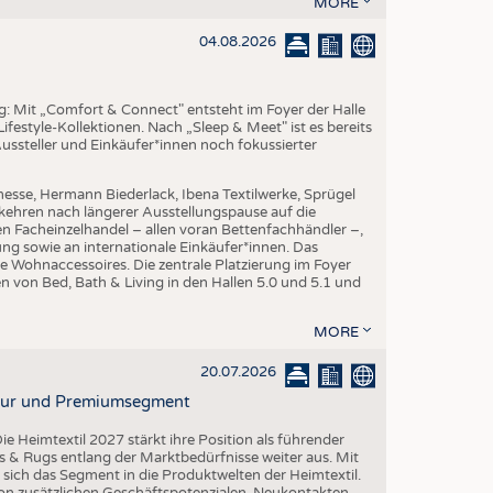
MORE
EN
STICS
04.08.2026
ng: Mit „Comfort & Connect" entsteht im Foyer der Halle
ifestyle-Kollektionen. Nach „Sleep & Meet" ist es bereits
Aussteller und Einkäufer*innen noch fokussierter
esse, Hermann Biederlack, Ibena Textilwerke, Sprügel
ehren nach längerer Ausstellungspause auf die
en Facheinzelhandel – allen voran Bettenfachhändler –,
ng sowie an internationale Einkäufer*innen. Das
e Wohnaccessoires. Die zentrale Platzierung im Foyer
n von Bed, Bath & Living in den Hallen 5.0 und 5.1 und
MORE
20.07.2026
ktur und Premiumsegment
ie Heimtextil 2027 stärkt ihre Position als führender
 & Rugs entlang der Marktbedürfnisse weiter aus. Mit
t sich das Segment in die Produktwelten der Heimtextil.
 von zusätzlichen Geschäftspotenzialen, Neukontakten