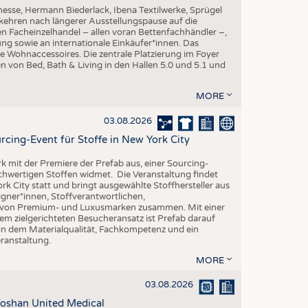
esse, Hermann Biederlack, Ibena Textilwerke, Sprügel
ehren nach längerer Ausstellungspause auf die
en Facheinzelhandel – allen voran Bettenfachhändler –,
ng sowie an internationale Einkäufer*innen. Das
e Wohnaccessoires. Die zentrale Platzierung im Foyer
n von Bed, Bath & Living in den Hallen 5.0 und 5.1 und
MORE
03.08.2026
rcing-Event für Stoffe in New York City
rk mit der Premiere der Prefab aus, einer Sourcing-
ochwertigen Stoffen widmet. Die Veranstaltung findet
k City statt und bringt ausgewählte Stoffhersteller aus
gner*innen, Stoffverantwortlichen,
n von Premium- und Luxusmarken zusammen. Mit einer
em zielgerichteten Besucheransatz ist Prefab darauf
 in dem Materialqualität, Fachkompetenz und ein
eranstaltung.
MORE
03.08.2026
oshan United Medical