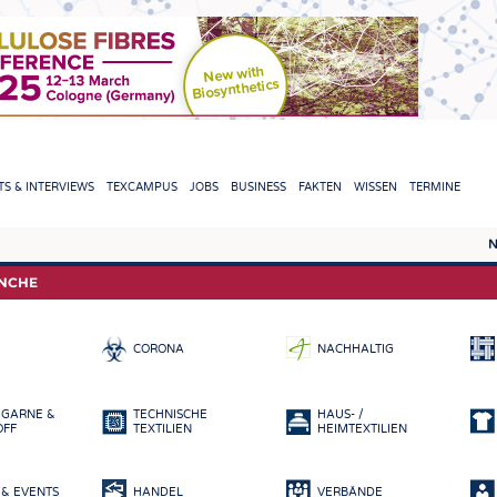
TION
S & INTERVIEWS
TEXCAMPUS
JOBS
BUSINESS
FAKTEN
WISSEN
TERMINE
N
REPORTS & INTERVIEWS
TEXC
ANCHE
TEXTINATION NEWSLINE
ROHS
CORONA
NACHHALTIG
TEXTILE LEADERSHIP
FASE
GARN
 GARNE &
TECHNISCHE
HAUS- /
GEWE
OFF
TEXTILIEN
HEIMTEXTILIEN
GESTR
& EVENTS
HANDEL
VERBÄNDE
VLIES