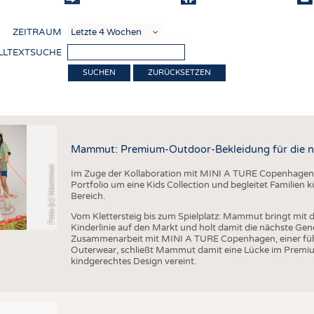
COMP
ZEITRAUM
VERE
LLTEXTSUCHE
TEXT
ZURÜCKSETZEN
SENS
ierung
RECY
NACH
Mammut: Premium-Outdoor-Bekleidung für die n
KREI
Foto (c) Mammut
Im Zuge der Kollaboration mit MINI A TURE Copenhagen 
TECHN
Portfolio um eine Kids Collection und begleitet Familien
Bereich.
SMART
Vom Klettersteig bis zum Spielplatz: Mammut bringt mit d
MEDI
Kinderlinie auf den Markt und holt damit die nächste Gen
Zusammenarbeit mit MINI A TURE Copenhagen, einer füh
HAUS-
Outerwear, schließt Mammut damit eine Lücke im Premi
kindgerechtes Design vereint.
BEKL
TESTS