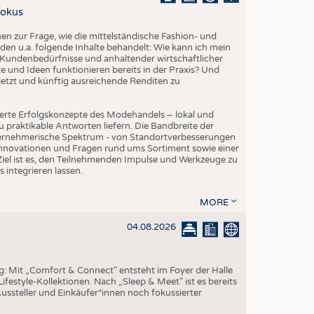
EN
Fokus
STICS
 zur Frage, wie die mittelständische Fashion- und
den u.a. folgende Inhalte behandelt: Wie kann ich mein
Kundenbedürfnisse und anhaltender wirtschaftlicher
 und Ideen funktionieren bereits in der Praxis? Und
etzt und künftig ausreichende Renditen zu
erte Erfolgskonzepte des Modehandels – lokal und
 praktikable Antworten liefern. Die Bandbreite der
ternehmerische Spektrum - von Standortverbesserungen
Innovationen und Fragen rund ums Sortiment sowie einer
iel ist es, den Teilnehmenden Impulse und Werkzeuge zu
s integrieren lassen.
MORE
04.08.2026
ng: Mit „Comfort & Connect" entsteht im Foyer der Halle
ifestyle-Kollektionen. Nach „Sleep & Meet" ist es bereits
Aussteller und Einkäufer*innen noch fokussierter