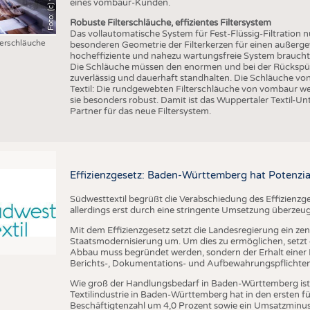
eines vombaur-Kunden.
Robuste Filterschläuche, effizientes Filtersystem
Das vollautomatische System für Fest-Flüssig-Filtration n
erschläuche
besonderen Geometrie der Filterkerzen für einen außergew
hocheffiziente und nahezu wartungsfreie System braucht d
Die Schläuche müssen den enormen und bei der Rückspülu
zuverlässig und dauerhaft standhalten. Die Schläuche v
Textil: Die rundgewebten Filterschläuche von vombaur w
sie besonders robust. Damit ist das Wuppertaler Textil-Un
Partner für das neue Filtersystem.
Effizienzgesetz: Baden-Württemberg hat Potenzia
Südwesttextil begrüßt die Verabschiedung des Effizienzge
allerdings erst durch eine stringente Umsetzung überzeu
Mit dem Effizienzgesetz setzt die Landesregierung ein zen
Staatsmodernisierung um. Um dies zu ermöglichen, setzt di
Abbau muss begründet werden, sondern der Erhalt einer R
Berichts-, Dokumentations- und Aufbewahrungspflichten a
Wie groß der Handlungsbedarf in Baden-Württemberg ist, ze
Textilindustrie in Baden-Württemberg hat in den ersten 
Beschäftigtenzahl um 4,0 Prozent sowie ein Umsatzminus 