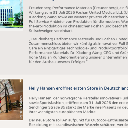
F
r
e
u
d
e
n
b
e
r
g
P
e
r
f
o
r
a
c
e
M
a
t
e
r
i
a
l
m
Freudenberg Performance Materials (Freudenberg), ein füh
Wirkung zum 31. Juli 2026 Foshan United Medical Ltd. 
Xiaodong Wang sowie ein weiterer privater chinesischer
Full-Service Anbieter von Produkten für die moderne Wu
the-art-Produktion im chinesischen Foshan und beschäft
Stillschweigen vereinbart.
„Freudenberg Performance Materials und Foshan United M
Zusammenschluss bieten wir künftig als innovativer Ful
Care ein einzigartiges Technologie- und Produktportfolio
Performance Materials. Dr. Xiadong Wang, CEO und Grün
hohe Maß an Kundenorientierung unserer Unternehmen pa
für den Ausbau unseres Erfolges.“
Helly Hansen eröffnet ersten Store in Deutschlan
(c) Helly Hansen
Helly Hansen, der norwegische Hersteller innovativer Fu
sowie Sportsfashion, eröffnete am 31. Juli 2026 den erst
Sendlinger Straße 35 stärkt die Marke ihre Präsenz im de
ihrer wichtigsten europäischen Märkte.
Der neue Store soll Anlaufpunkt für Outdoor-Enthusiasten
Bekleidung mit skandinavischen Wurzeln schätzen, werde