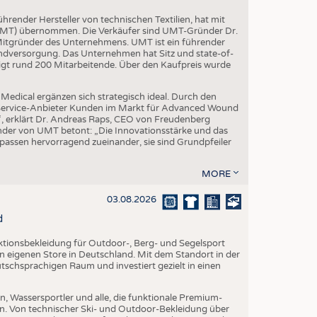
render Hersteller von technischen Textilien, hat mit
(UMT) übernommen. Die Verkäufer sind UMT-Gründer Dr.
 Mitgründer des Unternehmens. UMT ist ein führender
ndversorgung. Das Unternehmen hat Sitz und state-of-
igt rund 200 Mitarbeitende. Über den Kaufpreis wurde
edical ergänzen sich strategisch ideal. Durch den
l-Service-Anbieter Kunden im Markt für Advanced Wound
“, erklärt Dr. Andreas Raps, CEO von Freudenberg
der von UMT betont: „Die Innovationsstärke und das
ssen hervorragend zueinander, sie sind Grundpfeiler
MORE
03.08.2026
d
nktionsbekleidung für Outdoor-, Berg- und Segelsport
en eigenen Store in Deutschland. Mit dem Standort in der
utschsprachigen Raum und investiert gezielt in einen
, Wassersportler und alle, die funktionale Premium-
n. Von technischer Ski- und Outdoor-Bekleidung über