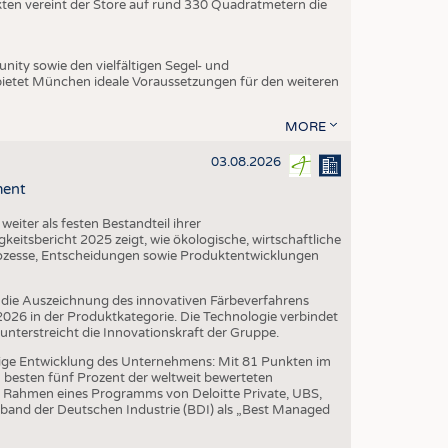
ukten vereint der Store auf rund 330 Quadratmetern die
ity sowie den vielfältigen Segel- und
ietet München ideale Voraussetzungen für den weiteren
MORE
03.08.2026
ment
iter als festen Bestandteil ihrer
eitsbericht 2025 zeigt, wie ökologische, wirtschaftliche
ozesse, Entscheidungen sowie Produktentwicklungen
die Auszeichnung des innovativen Färbeverfahrens
6 in der Produktkategorie. Die Technologie verbindet
erstreicht die Innovationskraft der Gruppe.
ige Entwicklung des Unternehmens: Mit 81 Punkten im
besten fünf Prozent der weltweit bewerteten
 Rahmen eines Programms von Deloitte Private, UBS,
band der Deutschen Industrie (BDI) als „Best Managed