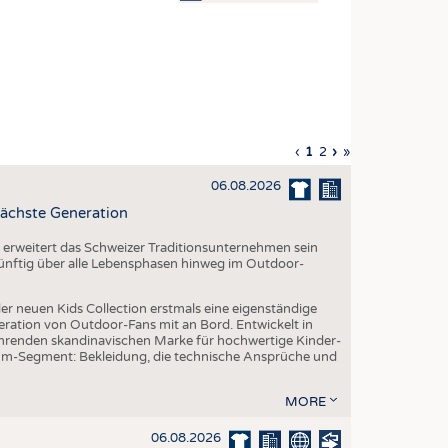
OSITES
DLUNG
ILMASCHINENBAU
ORIK
Vorherige
‹
Aktuelle
1
Seite
2
Nächste
›
Letzte
»
CLING
Seite
Seite
Seite
Seite
06.08.2026
HALTIGKEIT
ächste Generation
SLAUFWIRTSCHAFT
erweitert das Schweizer Traditionsunternehmen sein
ISCHE TEXTILIEN
 künftig über alle Lebensphasen hinweg im Outdoor-
 TEXTILES
er neuen Kids Collection erstmals eine eigenständige
ZIN
eration von Outdoor-Fans mit an Bord. Entwickelt in
renden skandinavischen Marke für hochwertige Kinder-
 UND HEIMTEXTILIEN
um-Segment: Bekleidung, die technische Ansprüche und
EIDUNG
MORE
06.08.2026