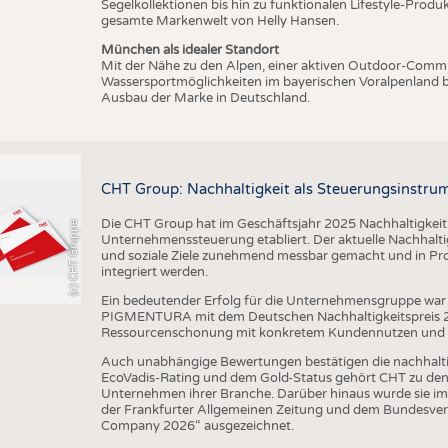
Segelkollektionen bis hin zu funktionalen Lifestyle-Prod
gesamte Markenwelt von Helly Hansen.
München als idealer Standort
Mit der Nähe zu den Alpen, einer aktiven Outdoor-Commun
Wassersportmöglichkeiten im bayerischen Voralpenland b
Ausbau der Marke in Deutschland.
CHT Group: Nachhaltigkeit als Steuerungsinstru
Die CHT Group hat im Geschäftsjahr 2025 Nachhaltigkeit we
(c) CHT Gruppe
Unternehmenssteuerung etabliert. Der aktuelle Nachhaltigk
und soziale Ziele zunehmend messbar gemacht und in Pr
integriert werden.
Ein bedeutender Erfolg für die Unternehmensgruppe war 
PIGMENTURA mit dem Deutschen Nachhaltigkeitspreis 202
Ressourcenschonung mit konkretem Kundennutzen und unt
Auch unabhängige Bewertungen bestätigen die nachhalt
EcoVadis-Rating und dem Gold-Status gehört CHT zu den 
Unternehmen ihrer Branche. Darüber hinaus wurde sie im
der Frankfurter Allgemeinen Zeitung und dem Bundesver
Company 2026“ ausgezeichnet.