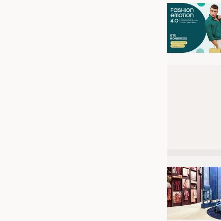
JOBS
STELLENMARKT
KRÜGER PERSONAL HEADHUN
PRAKTIKA & AUSBILDUNGEN
WISSEN
DAUNENCHECK
ADRESSEN & LINKS
LABELS
PUBLIKATIONEN