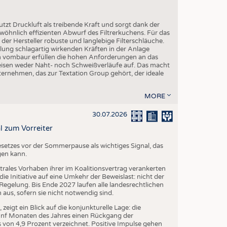
utzt Druckluft als treibende Kraft und sorgt dank der
öhnlich effizienten Abwurf des Filtrerkuchens. Für das
er Hersteller robuste und langlebige Filterschläuche.
ng schlagartig wirkenden Kräften in der Anlage
on vombaur erfüllen die hohen Anforderungen an das
eisen weder Naht- noch Schweißverläufe auf. Das macht
ternehmen, das zur Textation Group gehört, der ideale
MORE
30.07.2026
l zum Vorreiter
setzes vor der Sommerpause als wichtiges Signal, das
gen kann.
trales Vorhaben ihrer im Koalitionsvertrag verankerten
e Initiative auf eine Umkehr der Beweislast: nicht der
egelung. Bis Ende 2027 laufen alle landesrechtlichen
us, sofern sie nicht notwendig sind.
igt ein Blick auf die konjunkturelle Lage: die
fünf Monaten des Jahres einen Rückgang der
von 4,9 Prozent verzeichnet. Positive Impulse gehen