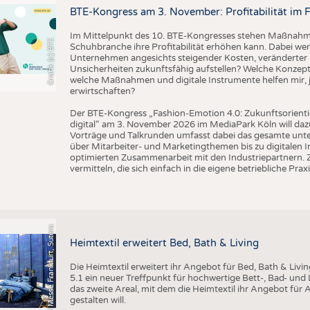
BUSINESS
FAKT
BTE-Kongress am 3. November: Profitabilität im 
UNTERNEHMEN
STATI
Im Mittelpunkt des 10. BTE-Kongresses stehen Maßnahmen
Grafik (c) BTE
Schuhbranche ihre Profitabilität erhöhen kann. Dabei wer
TING
AUSSCHREIBUNGEN
Unternehmen angesichts steigender Kosten, veränderter 
Unsicherheiten zukunftsfähig aufstellen? Welche Konzepte
DTV AUSSCHREIBUNGSDIENST
welche Maßnahmen und digitale Instrumente helfen mir, j
TERMINE
erwirtschaften?
BRANCHENTERMINE
Der BTE-Kongress „Fashion-Emotion 4.0: Zukunftsorienti
digital“ am 3. November 2026 im MediaPark Köln will dazu
Vorträge und Talkrunden umfasst dabei das gesamte un
über Mitarbeiter- und Marketingthemen bis zu digitalen 
optimierten Zusammenarbeit mit den Industriepartnern. Z
vermitteln, die sich einfach in die eigene betriebliche Praxi
(c) Messe Frankfurt, Sutera
Heimtextil erweitert Bed, Bath & Living
Die Heimtextil erweitert ihr Angebot für Bed, Bath & Livi
5.1 ein neuer Treffpunkt für hochwertige Bett-, Bad- und L
das zweite Areal, mit dem die Heimtextil ihr Angebot für 
gestalten will.