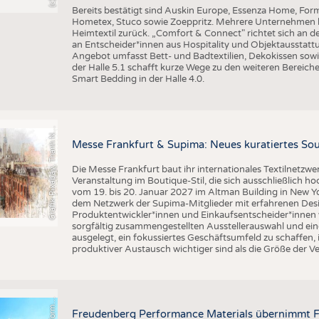
Bereits bestätigt sind Auskin Europe, Essenza Home, Form
Hometex, Stuco sowie Zoeppritz. Mehrere Unternehmen k
Heimtextil zurück. „Comfort & Connect" richtet sich an d
an Entscheider*innen aus Hospitality und Objektausstattu
Angebot umfasst Bett- und Badtextilien, Dekokissen sowi
der Halle 5.1 schafft kurze Wege zu den weiteren Bereiche
Smart Bedding in der Halle 4.0.
r
a
f
i
k
P
i
x
a
b
a
y
,
T
h
a
n
h
g
u
y
e
n
S
l
G
q
N
Messe Frankfurt & Supima: Neues kuratiertes Sou
Die Messe Frankfurt baut ihr internationales Textilnetzwe
Veranstaltung im Boutique-Stil, die sich ausschließlich h
vom 19. bis 20. Januar 2027 im Altman Building in New Yor
dem Netzwerk der Supima-Mitglieder mit erfahrenen Desi
Produktentwickler*innen und Einkaufsentscheider*inne
sorgfältig zusammengestellten Ausstellerauswahl und ein
ausgelegt, ein fokussiertes Geschäftsumfeld zu schaffen,
produktiver Austausch wichtiger sind als die Größe der V
©
n
s
Freudenberg Performance Materials übernimmt F