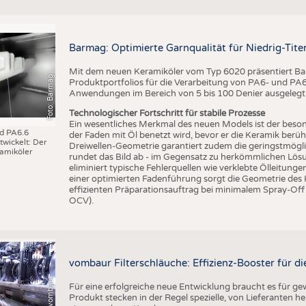
Barmag: Optimierte Garnqualität für Niedrig-Ti
Mit dem neuen Keramiköler vom Typ 6020 präsentiert Bar
Foto: Barmag
Produktportfolios für die Verarbeitung von PA6- und PA6.6
Anwendungen im Bereich von 5 bis 100 Denier ausgelegt
Technologischer Fortschritt für stabile Prozesse
Ein wesentliches Merkmal des neuen Models ist der beson
nd PA6.6
der Faden mit Öl benetzt wird, bevor er die Keramik berüh
wickelt: Der
Dreiwellen-Geometrie garantiert zudem die geringstmögl
amiköler
rundet das Bild ab - im Gegensatz zu herkömmlichen Lösu
eliminiert typische Fehlerquellen wie verklebte Ölleitung
einer optimierten Fadenführung sorgt die Geometrie des
effizienten Präparationsauftrag bei minimalem Spray-Off
OCV).
vombaur Filterschläuche: Effizienz-Booster für die
Foto: (c) vombaur
Für eine erfolgreiche neue Entwicklung braucht es für g
Produkt stecken in der Regel spezielle, von Lieferanten he