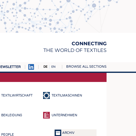
CONNECTING
THE WORLD OF TEXTILES
BROWSE ALL SECTIONS
EWSLETTER
DE
EN
AMPUS
TOFFE
TEXTILWIRTSCHAFT
TEXTILMASCHINEN
RN
E
BEKLEIDUNG
UNTERNEHMEN
BE
ICKE & GEWIRKE
ARCHIV
PEOPLE
STOFFE