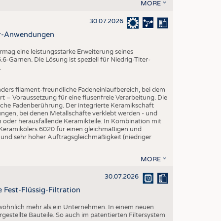
MORE
30.07.2026
ter-Anwendungen
mag eine leistungsstarke Erweiterung seines
-Garnen. Die Lösung ist speziell für Niedrig-Titer-
.
ders filament-freundliche Fadeneinlaufbereich, bei dem
rt – Voraussetzung für eine flusenfreie Verarbeitung. Die
iche Fadenberührung. Der integrierte Keramikschaft
ngen, bei denen Metallschäfte verklebt werden - und
en oder herausfallende Keramikteile. In Kombination mit
 Keramikölers 6020 für einen gleichmäßigen und
 und sehr hoher Auftragsgleichmäßigkeit (niedriger
MORE
30.07.2026
 Fest-Flüssig-Filtration
ewöhnlich mehr als ein Unternehmen. In einem neuen
rgestellte Bauteile. So auch im patentierten Filtersystem