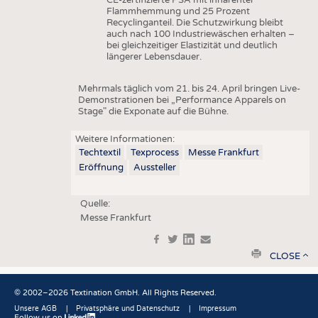
Flammhemmung und 25 Prozent
Recyclinganteil. Die Schutzwirkung bleibt
auch nach 100 Industriewäschen erhalten –
bei gleichzeitiger Elastizität und deutlich
längerer Lebensdauer.
Mehrmals täglich vom 21. bis 24. April bringen Live-
Demonstrationen bei „Performance Apparels on
Stage" die Exponate auf die Bühne.
Weitere Informationen:
Techtextil
Texprocess
Messe Frankfurt
Eröffnung
Aussteller
Quelle:
Messe Frankfurt
f
t
in
e
print
CLOSE
© 2002–2026 Textination GmbH. All Rights Reserved.
Unsere AGB
Privatsphäre und Datenschutz
Impressum
Follow us on