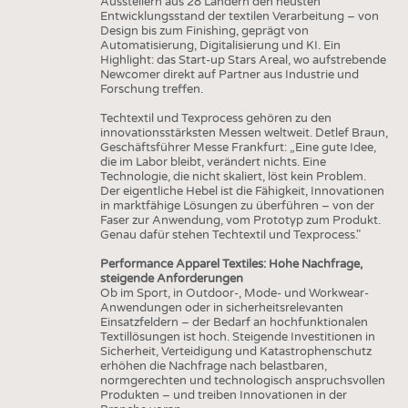
Ausstellern aus 28 Ländern den neusten
Entwicklungsstand der textilen Verarbeitung – von
Design bis zum Finishing, geprägt von
Automatisierung, Digitalisierung und KI. Ein
Highlight: das Start-up Stars Areal, wo aufstrebende
Newcomer direkt auf Partner aus Industrie und
Forschung treffen.
Techtextil und Texprocess gehören zu den
innovationsstärksten Messen weltweit. Detlef Braun,
Geschäftsführer Messe Frankfurt: „Eine gute Idee,
die im Labor bleibt, verändert nichts. Eine
Technologie, die nicht skaliert, löst kein Problem.
Der eigentliche Hebel ist die Fähigkeit, Innovationen
in marktfähige Lösungen zu überführen – von der
Faser zur Anwendung, vom Prototyp zum Produkt.
Genau dafür stehen Techtextil und Texprocess."
Performance Apparel Textiles: Hohe Nachfrage,
steigende Anforderungen
Ob im Sport, in Outdoor-, Mode- und Workwear-
Anwendungen oder in sicherheitsrelevanten
Einsatzfeldern – der Bedarf an hochfunktionalen
Textillösungen ist hoch. Steigende Investitionen in
Sicherheit, Verteidigung und Katastrophenschutz
erhöhen die Nachfrage nach belastbaren,
normgerechten und technologisch anspruchsvollen
Produkten – und treiben Innovationen in der