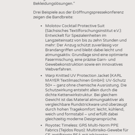
Bekleidungslösungen.“
Drei Beispiele aus der Eröffnungspressekonferenz
zeigen die Bandbreite:
Molotov Cocktail Protective Suit
(Sächsisches Textilforschungsinstitut e.V.):
Entwickelt für Spezialeinheiten im
Langzeiteinsatz von bis zu zehn Stunden und
mehr: Der Anzug schützt zuverlässig vor
Brandangriffen und bleibt dabei leicht und
atmungsaktiv. Grundlage sind eine optimierte
Fasermischung, eine präzise Garn- und
Gewebekonstruktion sowie ein innovatives
Webverfahren.
Warp Knitted UV Protection Jacket (KARL
MAYER Textilmaschinen GmbH): UV-Schutz
50+ – ganz ohne chemische Ausrüstung. Die
Schutzwirkung entsteht allein durch die
dichte Kettenwirkstruktur. Bei gleichem
Gewicht ist das Material atmungsaktiver als
vergleichbare Rundstrickware und überzeugt
durch hohen Tragekomfort: leicht, kühlend,
weich und formstabil – und erfüllt dabei
gleichzeitig moderne Designansprüche.
Royotec Timeless: GRS Multi-Norm PPE
Fabrics (Tejidos Royo): Multirisiko-Gewebe für
CE-zertifizierte PSA mit inhärenter