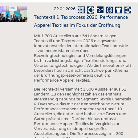
HAUS- UND HEIMTEXTILIEN
22.04.2026
BEKLEIDUNG
Techtextil & Texprocess 2026: Performance
TESTS
Apparel Textiles im Fokus der Eröffnung
BUSINESS
FAKTEN
Mit 1.700 Ausstellern aus 54 Ländern zeigen
Techtextil und Texprocess 2026 die gesamte
UNTERNEHMEN
STATISTICS
Innovationstiefe der internationalen Textilindustrie
– von neuen Materialien über
AUSSCHREIBUNGEN
Recyclingtechnologien und Veredelungslösungen
bis hin zu leistungsfähigen Textilherstellungs- und
DTV AUSSCHREIBUNGSDIENST
Verarbeitungstechnologien. Wo die Innovationskraft
besonders hoch ist, macht das Schwerpunktthema
WISSEN
TERMINE
der Eröffnungspressekonferenz deutlich:
Performance Apparel Textiles.
DAUNENCHECK
BRANCHENTERMINE
Die Techtextil versammelt 1.500 Aussteller aus 52
ADRESSEN & LINKS
Ländern. Zu den Highlights zählen das erstmals
eigenständig gebündelte Segment Textile Chemicals
LABELS
& Dyes sowie das mit der Kennzeichnung Nature
Performance versehene Angebot von über 110
PUBLIKATIONEN
Ausstellern, die natur- und biobasierte Fasern und
Garne präsentieren. Darüber hinaus umfasst
Performance Apparel Textiles im Vergleich zur
Vorveranstaltung ein doppelt so großes
Ausstellerangebot. Die Texprocess zeigt mit 200