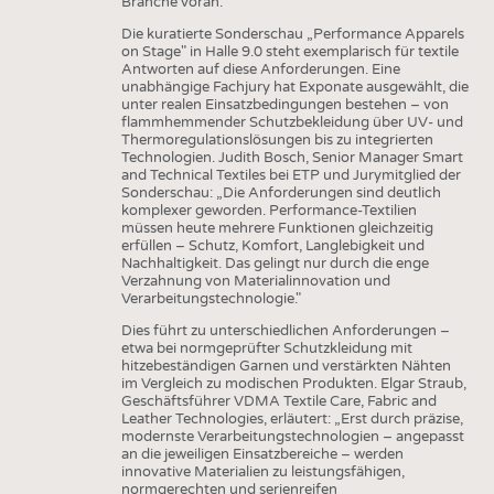
Branche voran.
Die kuratierte Sonderschau „Performance Apparels
on Stage" in Halle 9.0 steht exemplarisch für textile
Antworten auf diese Anforderungen. Eine
unabhängige Fachjury hat Exponate ausgewählt, die
unter realen Einsatzbedingungen bestehen – von
flammhemmender Schutzbekleidung über UV- und
Thermoregulationslösungen bis zu integrierten
Technologien. Judith Bosch, Senior Manager Smart
and Technical Textiles bei ETP und Jurymitglied der
Sonderschau: „Die Anforderungen sind deutlich
komplexer geworden. Performance-Textilien
müssen heute mehrere Funktionen gleichzeitig
erfüllen – Schutz, Komfort, Langlebigkeit und
Nachhaltigkeit. Das gelingt nur durch die enge
Verzahnung von Materialinnovation und
Verarbeitungstechnologie."
Dies führt zu unterschiedlichen Anforderungen –
etwa bei normgeprüfter Schutzkleidung mit
hitzebeständigen Garnen und verstärkten Nähten
im Vergleich zu modischen Produkten. Elgar Straub,
Geschäftsführer VDMA Textile Care, Fabric and
Leather Technologies, erläutert: „Erst durch präzise,
modernste Verarbeitungstechnologien – angepasst
an die jeweiligen Einsatzbereiche – werden
innovative Materialien zu leistungsfähigen,
normgerechten und serienreifen