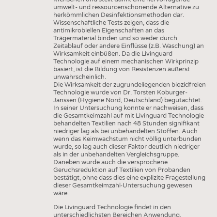
umwelt- und ressourcenschonende Alternative zu
herkömmlichen Desinfektionsmethoden dar.
Wissenschaftliche Tests zeigen, dass die
antimikrobiellen Eigenschaften an das
Trägermaterial binden und so weder durch
Zeitablauf oder andere Einflüsse (z.B. Waschung) an
Wirksamkeit einbüßen. Da die Livinguard
Technologie auf einem mechanischen Wirkprinzip
basiert, ist die Bildung von Resistenzen äußerst
unwahrscheinlich.
Die Wirksamkeit der zugrundeliegenden biozidfreien
Technologie wurde von Dr. Torsten Koburger-
Janssen (Hygiene Nord, Deutschland) begutachtet.
In seiner Untersuchung konnte er nachweisen, dass
die Gesamtkeimzahl auf mit Livinguard Technologie
behandelten Textilien nach 48 Stunden signifikant
niedriger lag als bei unbehandelten Stoffen. Auch
wenn das Keimwachstum nicht völlig unterbunden
wurde, so lag auch dieser Faktor deutlich niedriger
als in der unbehandelten Vergleichsgruppe.
Daneben wurde auch die versprochene
Geruchsreduktion auf Textilien von Probanden
bestätigt, ohne dass dies eine explizite Fragestellung
dieser Gesamtkeimzahl-Untersuchung gewesen
wäre.
Die Livinguard Technologie findet in den
unterschiedlichsten Bereichen Anwendung,