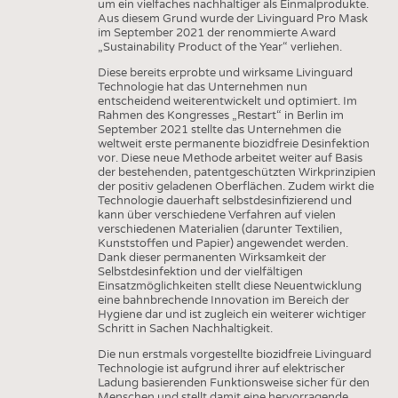
um ein vielfaches nachhaltiger als Einmalprodukte.
Aus diesem Grund wurde der Livinguard Pro Mask
im September 2021 der renommierte Award
„Sustainability Product of the Year“ verliehen.
Diese bereits erprobte und wirksame Livinguard
Technologie hat das Unternehmen nun
entscheidend weiterentwickelt und optimiert. Im
Rahmen des Kongresses „Restart“ in Berlin im
September 2021 stellte das Unternehmen die
weltweit erste permanente biozidfreie Desinfektion
vor. Diese neue Methode arbeitet weiter auf Basis
der bestehenden, patentgeschützten Wirkprinzipien
der positiv geladenen Oberflächen. Zudem wirkt die
Technologie dauerhaft selbstdesinfizierend und
kann über verschiedene Verfahren auf vielen
verschiedenen Materialien (darunter Textilien,
Kunststoffen und Papier) angewendet werden.
Dank dieser permanenten Wirksamkeit der
Selbstdesinfektion und der vielfältigen
Einsatzmöglichkeiten stellt diese Neuentwicklung
eine bahnbrechende Innovation im Bereich der
Hygiene dar und ist zugleich ein weiterer wichtiger
Schritt in Sachen Nachhaltigkeit.
Die nun erstmals vorgestellte biozidfreie Livinguard
Technologie ist aufgrund ihrer auf elektrischer
Ladung basierenden Funktionsweise sicher für den
Menschen und stellt damit eine hervorragende