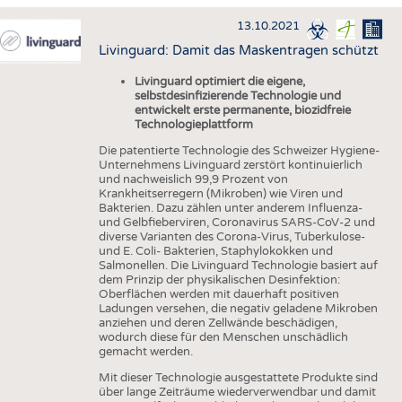
HAUS- UND HEIMTEXTILIEN
13.10.2021
BEKLEIDUNG
Livinguard: Damit das Maskentragen schützt
TESTS
Livinguard optimiert die eigene,
BUSINESS
FAKTEN
selbstdesinfizierende Technologie und
entwickelt erste permanente, biozidfreie
UNTERNEHMEN
STATISTICS
Technologieplattform
Die patentierte Technologie des Schweizer Hygiene-
AUSSCHREIBUNGEN
Unternehmens Livinguard zerstört kontinuierlich
und nachweislich 99,9 Prozent von
DTV AUSSCHREIBUNGSDIENST
Krankheitserregern (Mikroben) wie Viren und
Bakterien. Dazu zählen unter anderem Influenza-
WISSEN
TERMINE
und Gelbfieberviren, Coronavirus SARS-CoV-2 und
diverse Varianten des Corona-Virus, Tuberkulose-
DAUNENCHECK
BRANCHENTERMINE
und E. Coli- Bakterien, Staphylokokken und
Salmonellen. Die Livinguard Technologie basiert auf
ADRESSEN & LINKS
dem Prinzip der physikalischen Desinfektion:
Oberflächen werden mit dauerhaft positiven
LABELS
Ladungen versehen, die negativ geladene Mikroben
anziehen und deren Zellwände beschädigen,
PUBLIKATIONEN
wodurch diese für den Menschen unschädlich
gemacht werden.
Mit dieser Technologie ausgestattete Produkte sind
über lange Zeiträume wiederverwendbar und damit