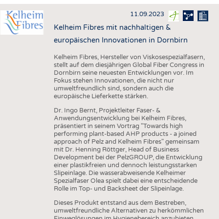
HAUS- UND HEIMTEXTILIEN
11.09.2023
BEKLEIDUNG
Kelheim Fibres mit nachhaltigen &
TESTS
europäischen Innovationen in Dornbirn
BUSINESS
FAKTEN
Kelheim Fibres, Hersteller von Viskosespezialfasern,
stellt auf dem diesjährigen Global Fiber Congress in
UNTERNEHMEN
STATISTICS
Dornbirn seine neuesten Entwicklungen vor. Im
Fokus stehen Innovationen, die nicht nur
AUSSCHREIBUNGEN
umweltfreundlich sind, sondern auch die
europäische Lieferkette stärken.
DTV AUSSCHREIBUNGSDIENST
Dr. Ingo Bernt, Projektleiter Faser- &
WISSEN
TERMINE
Anwendungsentwicklung bei Kelheim Fibres,
präsentiert in seinem Vortrag "Towards high
DAUNENCHECK
BRANCHENTERMINE
performing plant-based AHP products - a joined
approach of Pelz and Kelheim Fibres" gemeinsam
ADRESSEN & LINKS
mit Dr. Henning Röttger, Head of Business
Development bei der PelzGROUP, die Entwicklung
LABELS
einer plastikfreien und dennoch leistungsstarken
Slipeinlage. Die wasserabweisende Kelheimer
PUBLIKATIONEN
Spezialfaser Olea spielt dabei eine entscheidende
Rolle im Top- und Backsheet der Slipeinlage.
Dieses Produkt entstand aus dem Bestreben,
umweltfreundliche Alternativen zu herkömmlichen
Einweglösungen im Hygienebereich anzubieten,