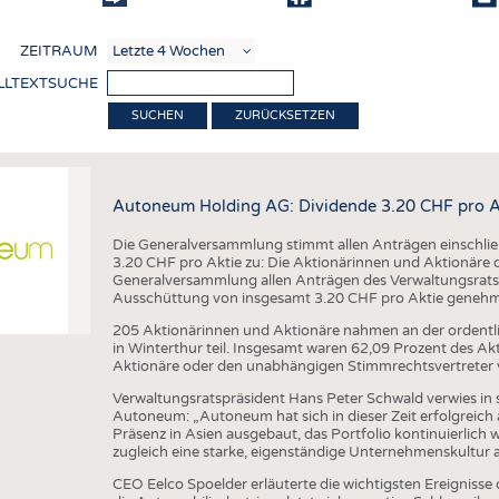
COMP
ZEITRAUM
VERE
LLTEXTSUCHE
TEXT
ZURÜCKSETZEN
SENS
RECY
Autoneum Holding AG: Dividende 3.20 CHF pro A
NACH
Die Generalversammlung stimmt allen Anträgen einschli
KREI
3.20 CHF pro Aktie zu: Die Aktionärinnen und Aktionäre
Generalversammlung allen Anträgen des Verwaltungsrats
TECHN
Ausschüttung von insgesamt 3.20 CHF pro Aktie genehm
SMART
205 Aktionärinnen und Aktionäre nahmen an der orden
in Winterthur teil. Insgesamt waren 62,09 Prozent des A
MEDI
Aktionäre oder den unabhängigen Stimmrechtsvertreter 
HAUS-
Verwaltungsratspräsident Hans Peter Schwald verwies in 
Autoneum: „Autoneum hat sich in dieser Zeit erfolgreich a
BEKL
Präsenz in Asien ausgebaut, das Portfolio kontinuierlich w
zugleich eine starke, eigenständige Unternehmenskultur 
TESTS
CEO Eelco Spoelder erläuterte die wichtigsten Ereigniss