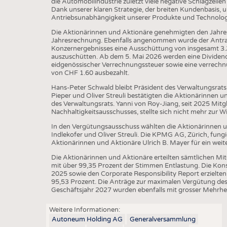
die Automobilindustrie zuletzt viele negative Schlagzeile
BUSINESS
FAKT
Dank unserer klaren Strategie, der breiten Kundenbasis,
Antriebsunabhängigkeit unserer Produkte und Technologien
UNTERNEHMEN
STATI
Die Aktionärinnen und Aktionäre genehmigten den Jahres
TING
AUSSCHREIBUNGEN
Jahresrechnung. Ebenfalls angenommen wurde der Antrag
Konzernergebnisses eine Ausschüttung von insgesamt 3.
DTV AUSSCHREIBUNGSDIENST
auszuschütten. Ab dem 5. Mai 2026 werden eine Dividen
eidgenössischer Verrechnungssteuer sowie eine verrechn
TERMINE
von CHF 1.60 ausbezahlt.
BRANCHENTERMINE
Hans-Peter Schwald bleibt Präsident des Verwaltungsrats. 
Pieper und Oliver Streuli bestätigten die Aktionärinnen u
des Verwaltungsrats. Yanni von Roy-Jiang, seit 2025 Mitg
Nachhaltigkeitsausschusses, stellte sich nicht mehr zur 
In den Vergütungsausschuss wählten die Aktionärinnen u
Indlekofer und Oliver Streuli. Die KPMG AG, Zürich, fungie
Aktionärinnen und Aktionäre Ulrich B. Mayer für ein weit
Die Aktionärinnen und Aktionäre erteilten sämtlichen Mi
mit über 99,35 Prozent der Stimmen Entlastung. Die Ko
2025 sowie den Corporate Responsibility Report erzielt
95,53 Prozent. Die Anträge zur maximalen Vergütung des
Geschäftsjahr 2027 wurden ebenfalls mit grosser Mehr
Weitere Informationen:
Autoneum Holding AG
Generalversammlung