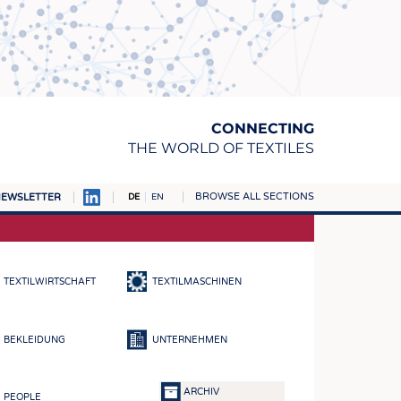
CONNECTING
THE WORLD OF TEXTILES
BROWSE ALL SECTIONS
EWSLETTER
DE
EN
AMPUS
TOFFE
TEXTILWIRTSCHAFT
TEXTILMASCHINEN
RN
E
BEKLEIDUNG
UNTERNEHMEN
BE
ICKE & GEWIRKE
ARCHIV
PEOPLE
STOFFE