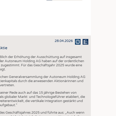
OSITES
DLUNG
ILMASCHINENBAU
ORIK
28.04.2026
CLING
ktie
HALTIGKEIT
eßlich der Erhöhung der Ausschüttung auf insgesamt
SLAUFWIRTSCHAFT
 der Autoneum Holding AG haben auf der ordentlichen
 zugestimmt. Für das Geschäftsjahr 2025 wurde eine
ISCHE TEXTILIEN
igt.
 TEXTILES
tlichen Generalversammlung der Autoneum Holding AG
ktienkapitals durch die anwesenden Aktionärinnen und
ZIN
vertreten.
 UND HEIMTEXTILIEN
seiner Rede auch auf das 15 jährige Bestehen von
ls globaler Markt und Technologieführer etabliert, die
EIDUNG
eiterentwickelt, die vertikale Integration gestärkt und
aufgebaut.“
e des Geschäftsjahres 2025 und führte aus: „Auch wenn