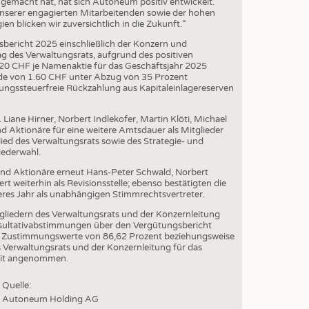
n gemacht hat, hat sich Autoneum positiv entwickelt.
EN
 unserer engagierten Mitarbeitenden sowie der hohen
 blicken wir zuversichtlich in die Zukunft.“
STICS
bericht 2025 einschließlich der Konzern und
 des Verwaltungsrats, aufgrund des positiven
20 CHF je Namenaktie für das Geschäftsjahr 2025
de von 1.60 CHF unter Abzug von 35 Prozent
ungssteuerfreie Rückzahlung aus Kapitaleinlagereserven
Liane Hirner, Norbert Indlekofer, Martin Klöti, Michael
nd Aktionäre für eine weitere Amtsdauer als Mitglieder
lied des Verwaltungsrats sowie des Strategie- und
Wiederwahl.
nd Aktionäre erneut Hans-Peter Schwald, Norbert
rt weiterhin als Revisionsstelle; ebenso bestätigten die
eres Jahr als unabhängigen Stimmrechtsvertreter.
tgliedern des Verwaltungsrats und der Konzernleitung
nsultativabstimmungen über den Vergütungsbericht
en Zustimmungswerte von 86,62 Prozent beziehungsweise
 Verwaltungsrats und der Konzernleitung für das
heit angenommen.
Quelle:
Autoneum Holding AG