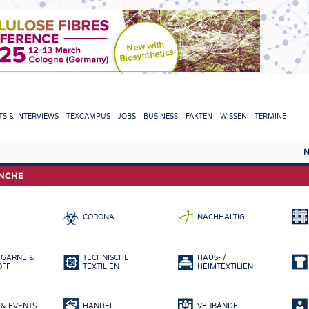
TION
S & INTERVIEWS
TEXCAMPUS
JOBS
BUSINESS
FAKTEN
WISSEN
TERMINE
N
REPORTS & INTERVIEWS
TEXC
ANCHE
TEXTINATION NEWSLINE
ROHS
CORONA
NACHHALTIG
TEXTILE LEADERSHIP
FASE
GARN
 GARNE &
TECHNISCHE
HAUS- /
GEWE
OFF
TEXTILIEN
HEIMTEXTILIEN
GESTR
& EVENTS
HANDEL
VERBÄNDE
VLIES