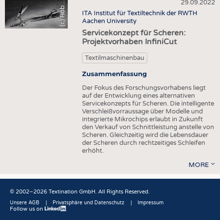
c
)
R
o
u
HEADHUNTING
GARNE
29.09.2022
(
s
o
VLIESSTOFFE
b
ITA Institut für Textiltechnik der RWTH
PRAKTIKA & AUSBILDUNGEN
GEWEBE
Aachen University
COMPOSITES
Servicekonzept für Scheren:
GESTRICKE & GEWIRKE
VEREDLUNG
Projektvorhaben InfiniCut
VLIESSTOFFE
TEXTILMASCHINENBAU
Textilmaschinenbau
COMPOSITES
SENSORIK
Zusammenfassung
VEREDLUNG
RECYCLING
Der Fokus des Forschungsvorhabens liegt
auf der Entwicklung eines alternativen
TEXTILMASCHINENBAU
NACHHALTIGKEIT
Servicekonzepts für Scheren. Die intelligente
Verschleißvorraussage über Modelle und
SENSORIK
KREISLAUFWIRTSCHAFT
integrierte Mikrochips erlaubt in Zukunft
den Verkauf von Schnittleistung anstelle von
RECYCLING
TECHNISCHE TEXTILIEN
Scheren. Gleichzeitig wird die Lebensdauer
der Scheren durch rechtzeitiges Schleifen
NACHHALTIGKEIT
SMART TEXTILES
erhöht.
KREISLAUFWIRTSCHAFT
MEDIZIN
MORE
TECHNISCHE TEXTILIEN
HAUS- UND HEIMTEXTILIEN
© 2002–2026 Textination GmbH. All Rights Reserved.
SMART TEXTILES
BEKLEIDUNG
Unsere AGB
Privatsphäre und Datenschutz
Impressum
MEDIZIN
Follow us on
Fußbereich
TESTS