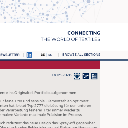
CONNECTING
THE WORLD OF TEXTILES
BROWSE ALL SECTIONS
EWSLETTER
DE
EN
AMPUS
TOFFE
14.05.2026
RN
E
nte ins Originalteil-Portfolio aufgenommen.
ür feine Titer und sensible Filamentzahlen optimiert.
BE
nten hat, bietet Typ 2777 die Lösung für den unteren
der Verarbeitung feinerer Titer immer wieder zu
ICKE & GEWIRKE
hmalere Variante maximale Präzision im Prozess.
STOFFE
reich reduziert das neue Design das Spray-off gegenüber
er durch seine Fehlertoleranz bei Einbaupositionen von