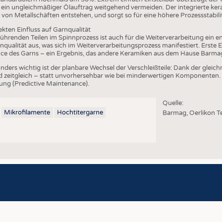
COMP
h ein ungleichmäßiger Ölauftrag weitgehend vermeiden. Der integrierte ker
von Metallschäften entstehen, und sorgt so für eine höhere Prozessstabilit
VERE
ekten Einfluss auf Garnqualität
TEXT
führenden Teilen im Spinnprozess ist auch für die Weiterverarbeitung ein
rnqualität aus, was sich im Weiterverarbeitungsprozess manifestiert. Erste
SENS
 des Garns – ein Ergebnis, das andere Keramiken aus dem Hause Barmag 
RECY
nders wichtig ist der planbare Wechsel der Verschleißteile: Dank der gleic
und zeitgleich – statt unvorhersehbar wie bei minderwertigen Komponenten.
NACH
ng (Predictive Maintenance).
KREI
Quelle:
Mikrofilamente
Hochtitergarne
Barmag, Oerlikon T
TECHN
SMART
MEDI
HAUS-
BEKL
TESTS
BUSINESS
FAKT