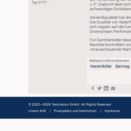
Typ 2777.
± 2°. Dadurch lässt sic
aufwendigen Einkleben 
Keramikqualität hat dir
Die Qualität von faden
sich negativ auf die Ga
Downstream Perfomance
Für Garnhersteller beso
Bauteile kontrolliert 
vorausschauende Wartu
Weitere Informationen:
Keramiköler
Barmag
f
t
in
e
© 2002–2026 Textination GmbH. All Rights Reserved.
Unsere AGB
Privatsphäre und Datenschutz
Impressum
Fußbereich
JOBS