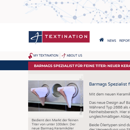
Direkt
zum
Inhalt
HAUPTNAVIGA
NEWS
REPORT
HOME
o
t
o
:
B
a
r
m
a
g
,
O
e
r
l
i
k
o
n
e
t
i
l
e
G
m
b
H
&
C
o
.
K
MY TEXTINATION
ABOUT US
SITEMAP
NEWS
BARMAGS SPEZIALIST FÜR FEINE TITER: NEUER KER
AKTUELLES
F
x
G
T
Barmags Spezialist 
KLARTEXT BY TEXTINATION
Mit dem neuen Keramikö
Das neue Design auf Bas
Während Typ 2888 als A
Feinheitsbereich. Hier 
ungleichmäßigen Ablage
Bedient den Markt der feinen
Titer von unter 100den: Der
Beide Ölertypen sind du
neue Barmag Keramiköler
der Verwendung von Sta