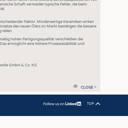
OSITES
amische Schaft vermeidet typische Fehler, die beim
ät.
DLUNG
ILMASCHINENBAU
 entscheidender Faktor. Minderwertige Keramiken wirken
 Einsätze des neuen Ölers im Markt bestätigen die bessere
ORIK
teilen.
CLING
hmäßig hohen Fertigungsqualität verschleißen die
 Das ermöglicht eine höhere Prozessstabilität und
HALTIGKEIT
SLAUFWIRTSCHAFT
extile GmbH & Co. KG
ISCHE TEXTILIEN
 TEXTILES
ZIN
print
CLOSE
 UND HEIMTEXTILIEN
EIDUNG
Follow us on
TOP
EN