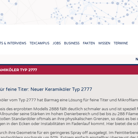
TION
S & INTERVIEWS
TEXCAMPUS
JOBS
BUSINESS
FAKTEN
WISSEN
TERMINE
N
REPORTS & INTERVIEWS
TEXC
AMIKÖLER TYP 2777
TEXTINATION NEWSLINE
ROHS
für feine Titer: Neuer Keramiköler Typ 2777
TEXTILE LEADERSHIP
FASE
GARN
ler vom Typ 2777 hat Barmag eine Lösung für feine Titer und Mikrofilame
is des erprobten Modells 2888 fällt deutlich schmaler aus und ist speziell f
GEWE
llrounder seine Stärken im hohen Denierbereich und bei bis zu 288 Filame
stoßen Standardöler oftmals an ihre physikalischen Grenzen, so dass es bei 
GESTR
n in den Ecken oder Instabilitäten im Fadenlauf kommt. Hier bietet die sc
VLIES
rch ihre Geometrie für ein geringeres Spray off ausgelegt. Im Feintiterbe
ndardölern nochmals um 50%. Extrem einfach einstellbar überzeugt der Öl