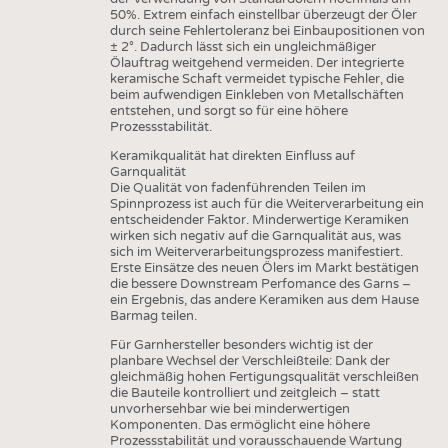
50%. Extrem einfach einstellbar überzeugt der Öler
durch seine Fehlertoleranz bei Einbaupositionen von
± 2°. Dadurch lässt sich ein ungleichmäßiger
Ölauftrag weitgehend vermeiden. Der integrierte
keramische Schaft vermeidet typische Fehler, die
beim aufwendigen Einkleben von Metallschäften
entstehen, und sorgt so für eine höhere
Prozessstabilität.
Keramikqualität hat direkten Einfluss auf
Garnqualität
Die Qualität von fadenführenden Teilen im
Spinnprozess ist auch für die Weiterverarbeitung ein
entscheidender Faktor. Minderwertige Keramiken
wirken sich negativ auf die Garnqualität aus, was
sich im Weiterverarbeitungsprozess manifestiert.
Erste Einsätze des neuen Ölers im Markt bestätigen
die bessere Downstream Perfomance des Garns –
ein Ergebnis, das andere Keramiken aus dem Hause
Barmag teilen.
Für Garnhersteller besonders wichtig ist der
planbare Wechsel der Verschleißteile: Dank der
gleichmäßig hohen Fertigungsqualität verschleißen
die Bauteile kontrolliert und zeitgleich – statt
unvorhersehbar wie bei minderwertigen
Komponenten. Das ermöglicht eine höhere
Prozessstabilität und vorausschauende Wartung