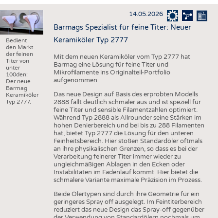
HAUS- UND HEIMTEXTILIEN
14.05.2026
BEKLEIDUNG
Barmags Spezialist für feine Titer: Neuer
TESTS
Keramiköler Typ 2777
Bedient
den Markt
BUSINESS
FAKTEN
der feinen
Mit dem neuen Keramiköler vom Typ 2777 hat
Titer von
Barmag eine Lösung für feine Titer und
UNTERNEHMEN
STATISTICS
unter
Mikrofilamente ins Originalteil-Portfolio
100den:
aufgenommen.
Der neue
AUSSCHREIBUNGEN
Barmag
Das neue Design auf Basis des erprobten Modells
Keramiköler
DTV AUSSCHREIBUNGSDIENST
2888 fällt deutlich schmaler aus und ist speziell für
Typ 2777.
feine Titer und sensible Filamentzahlen optimiert.
WISSEN
TERMINE
Während Typ 2888 als Allrounder seine Stärken im
hohen Denierbereich und bei bis zu 288 Filamenten
DAUNENCHECK
BRANCHENTERMINE
hat, bietet Typ 2777 die Lösung für den unteren
Feinheitsbereich. Hier stoßen Standardöler oftmals
ADRESSEN & LINKS
an ihre physikalischen Grenzen, so dass es bei der
Verarbeitung feinerer Titer immer wieder zu
LABELS
ungleichmäßigen Ablagen in den Ecken oder
Instabilitäten im Fadenlauf kommt. Hier bietet die
PUBLIKATIONEN
schmalere Variante maximale Präzision im Prozess.
Beide Ölertypen sind durch ihre Geometrie für ein
geringeres Spray off ausgelegt. Im Feintiterbereich
reduziert das neue Design das Spray-off gegenüber
der Verwendung von Standardölern nochmals um