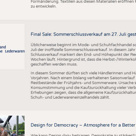
Formänderung. Textilien aus diesen Materialien eröffnen
zu entwickeln.
Final Sale: Sommerschlussverkauf am 27. Juli ges
Üblicherweise beginnt im Mode- und Schuhfachhandel sow
Juli der inoffizielle Sommerschlussverkauf. In diesem Jahr 
Schlussverkauf markiert den End- und Höhepunkt der Reduz
Wochen läuft. Hintergrund ist, dass die Herbst-/Winterkol
geschaffen werden muss.
In diesem Sommer dürften sich viele Händlerinnen und Hän
Vorjahren. Nach einem bislang verhaltenen Saisonverlauf 
Restbestände der Frühjahrs- und Sommerware. Ursache s
Konsumstimmung und die Kaufzurückhaltung vieler Verbr
Erhebungen zeigen, dass die allgemeine Kaufzurückhaltun
Schuh- und Lederwareneinzelhandels zählt.
Design for Democracy – Atmosphere for a Better 
Wie kann Design dazu beitragen, Demokratie zu stärken? M