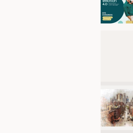
JOBS
STELLENMARKT
KRÜGER PERSONAL HEADHUN
PRAKTIKA & AUSBILDUNGEN
WISSEN
DAUNENCHECK
ADRESSEN & LINKS
LABELS
PUBLIKATIONEN