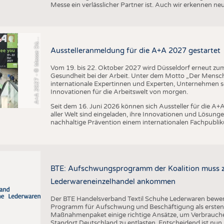
+
A
2
0
2
7
-
©
M
e
s
s
e
D
s
e
l
d
o
r
f
/
C
o
n
s
t
a
n
z
e
T
i
l
l
m
a
n
Messe ein verlässlicher Partner ist. Auch wir erkennen n
A
s
n
ü
Ausstelleranmeldung für die A+A 2027 gestartet
Vom 19. bis 22. Oktober 2027 wird Düsseldorf erneut zum 
Gesundheit bei der Arbeit. Unter dem Motto „Der Mensch
internationale Expertinnen und Experten, Unternehmen
Innovationen für die Arbeitswelt von morgen.
Seit dem 16. Juni 2026 können sich Aussteller für die 
aller Welt sind eingeladen, ihre Innovationen und Lösunge
nachhaltige Prävention einem internationalen Fachpublik
BTE: Aufschwungsprogramm der Koalition muss zü
Lederwareneinzelhandel ankommen
Der BTE Handelsverband Textil Schuhe Lederwaren bewert
Programm für Aufschwung und Beschäftigung als ersten w
Maßnahmenpaket einige richtige Ansätze, um Verbrauch
Standort Deutschland zu entlasten. Entscheidend ist nun,