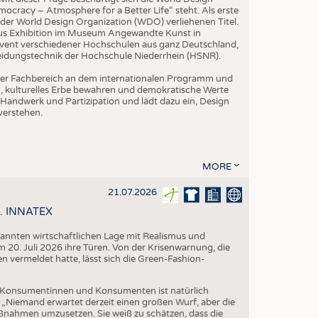
ocracy – Atmosphere for a Better Life“ steht. Als erste
der World Design Organization (WDO) verliehenen Titel.
us Exhibition im Museum Angewandte Kunst in
vent verschiedener Hochschulen aus ganz Deutschland,
leidungstechnik der Hochschule Niederrhein (HSNR).
h der Fachbereich an dem internationalen Programm und
ern, kulturelles Erbe bewahren und demokratische Werte
Handwerk und Partizipation und lädt dazu ein, Design
verstehen.
MORE
21.07.2026
58. INNATEX
spannten wirtschaftlichen Lage mit Realismus und
 20. Juli 2026 ihre Türen. Von der Krisenwarnung, die
vermeldet hatte, lässt sich die Green-Fashion-
Konsumentinnen und Konsumenten ist natürlich
. „Niemand erwartet derzeit einen großen Wurf, aber die
aßnahmen umzusetzen. Sie weiß zu schätzen, dass die