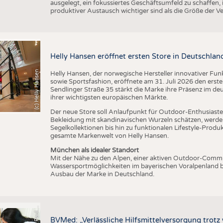
ausgelegt, ein fokussiertes Geschäftsumfeld zu schaffen,
produktiver Austausch wichtiger sind als die Größe der V
Helly Hansen eröffnet ersten Store in Deutschlan
(c) Helly Hansen
Helly Hansen, der norwegische Hersteller innovativer Fu
sowie Sportsfashion, eröffnete am 31. Juli 2026 den erst
Sendlinger Straße 35 stärkt die Marke ihre Präsenz im de
ihrer wichtigsten europäischen Märkte.
Der neue Store soll Anlaufpunkt für Outdoor-Enthusiasten
Bekleidung mit skandinavischen Wurzeln schätzen, werde
Segelkollektionen bis hin zu funktionalen Lifestyle-Prod
gesamte Markenwelt von Helly Hansen.
München als idealer Standort
Mit der Nähe zu den Alpen, einer aktiven Outdoor-Commun
Wassersportmöglichkeiten im bayerischen Voralpenland b
Ausbau der Marke in Deutschland.
s
BVMed: „Verlässliche Hilfsmittelversorgung trot