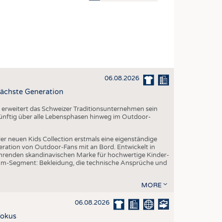
OSITES
DLUNG
ILMASCHINENBAU
ORIK
06.08.2026
CLING
ächste Generation
HALTIGKEIT
erweitert das Schweizer Traditionsunternehmen sein
SLAUFWIRTSCHAFT
 künftig über alle Lebensphasen hinweg im Outdoor-
ISCHE TEXTILIEN
er neuen Kids Collection erstmals eine eigenständige
 TEXTILES
eration von Outdoor-Fans mit an Bord. Entwickelt in
renden skandinavischen Marke für hochwertige Kinder-
ZIN
um-Segment: Bekleidung, die technische Ansprüche und
 UND HEIMTEXTILIEN
MORE
EIDUNG
06.08.2026
Fokus