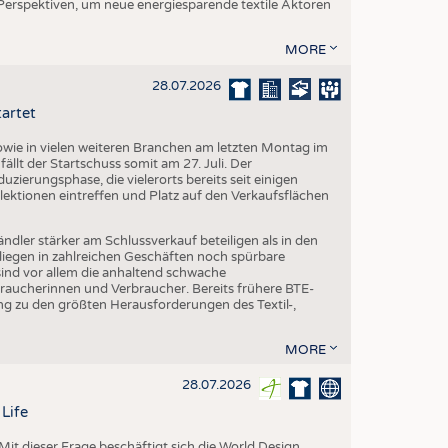
 Perspektiven, um neue energiesparende textile Aktoren
MORE
28.07.2026
tartet
ie in vielen weiteren Branchen am letzten Montag im
fällt der Startschuss somit am 27. Juli. Der
ierungsphase, die vielerorts bereits seit einigen
lektionen eintreffen und Platz auf den Verkaufsflächen
dler stärker am Schlussverkauf beteiligen als in den
liegen in zahlreichen Geschäften noch spürbare
ind vor allem die anhaltend schwache
aucherinnen und Verbraucher. Bereits frühere BTE-
g zu den größten Herausforderungen des Textil-,
MORE
28.07.2026
Life
it dieser Frage beschäftigt sich die World Design