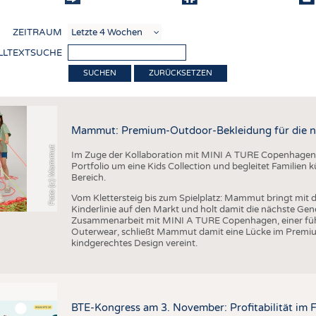
COMP
ZEITRAUM
VERE
LLTEXTSUCHE
TEXT
ZURÜCKSETZEN
SENS
RECY
Mammut: Premium-Outdoor-Bekleidung für die n
NACH
Foto (c) Mammut
Im Zuge der Kollaboration mit MINI A TURE Copenhagen 
KREI
Portfolio um eine Kids Collection und begleitet Familien
Bereich.
TECHN
Vom Klettersteig bis zum Spielplatz: Mammut bringt mit d
SMART
Kinderlinie auf den Markt und holt damit die nächste Gen
Zusammenarbeit mit MINI A TURE Copenhagen, einer füh
MEDI
Outerwear, schließt Mammut damit eine Lücke im Premi
kindgerechtes Design vereint.
HAUS-
BEKL
TESTS
BTE-Kongress am 3. November: Profitabilität im 