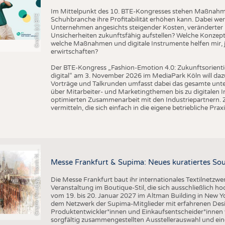
BUSINESS
FAKT
Im Mittelpunkt des 10. BTE-Kongresses stehen Maßnahmen
Grafik (c) BTE
UNTERNEHMEN
STATI
Schuhbranche ihre Profitabilität erhöhen kann. Dabei wer
Unternehmen angesichts steigender Kosten, veränderter 
TING
AUSSCHREIBUNGEN
Unsicherheiten zukunftsfähig aufstellen? Welche Konzepte
welche Maßnahmen und digitale Instrumente helfen mir, j
DTV AUSSCHREIBUNGSDIENST
erwirtschaften?
TERMINE
Der BTE-Kongress „Fashion-Emotion 4.0: Zukunftsorienti
digital“ am 3. November 2026 im MediaPark Köln will dazu
BRANCHENTERMINE
Vorträge und Talkrunden umfasst dabei das gesamte un
über Mitarbeiter- und Marketingthemen bis zu digitalen 
optimierten Zusammenarbeit mit den Industriepartnern. Z
vermitteln, die sich einfach in die eigene betriebliche Praxi
r
a
f
i
k
P
i
x
a
b
a
y
,
T
h
a
n
h
g
u
y
e
n
S
l
G
q
N
Messe Frankfurt & Supima: Neues kuratiertes Sou
Die Messe Frankfurt baut ihr internationales Textilnetzwe
Veranstaltung im Boutique-Stil, die sich ausschließlich h
vom 19. bis 20. Januar 2027 im Altman Building in New Yor
dem Netzwerk der Supima-Mitglieder mit erfahrenen Desi
Produktentwickler*innen und Einkaufsentscheider*inne
sorgfältig zusammengestellten Ausstellerauswahl und ein