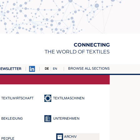
CONNECTING
THE WORLD OF TEXTILES
BROWSE ALL SECTIONS
EWSLETTER
DE
EN
AMPUS
TOFFE
TEXTILWIRTSCHAFT
TEXTILMASCHINEN
RN
E
BEKLEIDUNG
UNTERNEHMEN
BE
ICKE & GEWIRKE
ARCHIV
PEOPLE
STOFFE