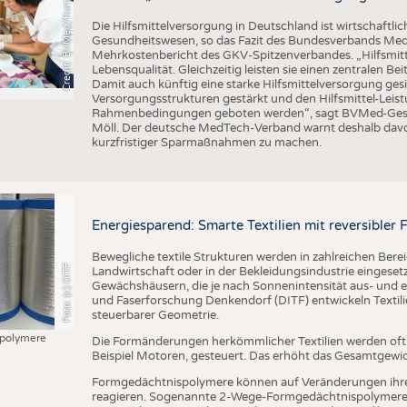
C
r
e
d
i
t
:
B
V
M
e
d
/
K
u
r
t
P
a
u
u
l
Die Hilfsmittelversorgung in Deutschland ist wirtschaftlic
Gesundheitswesen, so das Fazit des Bundesverbands Med
Mehrkostenbericht des GKV-Spitzenverbandes. „Hilfsmitte
Lebensqualität. Gleichzeitig leisten sie einen zentralen 
Damit auch künftig eine starke Hilfsmittelversorgung g
Versorgungsstrukturen gestärkt und den Hilfsmittel-Leistu
Rahmenbedingungen geboten werden“, sagt BVMed-Geschä
Möll. Der deutsche MedTech-Verband warnt deshalb davo
kurzfristiger Sparmaßnahmen zu machen.
Energiesparend: Smarte Textilien mit reversible
Bewegliche textile Strukturen werden in zahlreichen Bere
Foto: (c) DITF
Landwirtschaft oder in der Bekleidungsindustrie eingesetzt
Gewächshäusern, die je nach Sonnenintensität aus- und ei
und Faserforschung Denkendorf (DITF) entwickeln Textil
steuerbarer Geometrie.
polymere
Die Formänderungen herkömmlicher Textilien werden of
Beispiel Motoren, gesteuert. Das erhöht das Gesamtgewi
Formgedächtnispolymere können auf Veränderungen ihr
reagieren. Sogenannte 2-Wege-Formgedächtnispolymere 