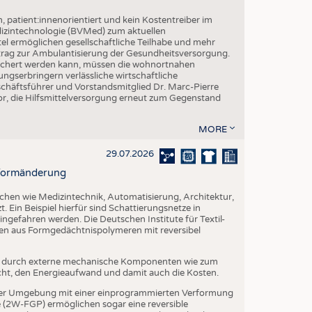
h, patient:innenorientiert und kein Kostentreiber im
izintechnologie (BVMed) zum aktuellen
l ermöglichen gesellschaftliche Teilhabe und mehr
Beitrag zur Ambulantisierung der Gesundheitsversorgung.
esichert werden kann, müssen die wohnortnahen
ngserbringern verlässliche wirtschaftliche
ftsführer und Vorstandsmitglied Dr. Marc-Pierre
r, die Hilfsmittelversorgung erneut zum Gegenstand
MORE
29.07.2026
r Formänderung
ichen wie Medizintechnik, Automatisierung, Architektur,
. Ein Beispiel hierfür sind Schattierungsnetze in
ngefahren werden. Die Deutschen Institute für Textil-
ien aus Formgedächtnispolymeren mit reversibel
t durch externe mechanische Komponenten wie zum
cht, den Energieaufwand und damit auch die Kosten.
er Umgebung mit einer einprogrammierten Verformung
(2W-FGP) ermöglichen sogar eine reversible