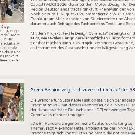
Capital (WDC) 2026, die unter dem Motto „Design for Dem
Foto: HSNR
Region Deutschlands trägt Frankfurt RheinMain den von 
Noch bis zum 1. August 2026 präsentiert die WDC Camp
Frankfurt am Main Arbeiten von Studierenden und Absol
darunter auch Beiträge des Fachbereichs Textil- und Bek
 Steg:
n – „Design
Mit dem Projekt „Textile Design Connects“ beteiligt sic
rade“: Marc
zeigt, wie textiles Design gesellschaftlichen Dialog förd
s, HSNR),
sichtbar machen kann. Das Projekt verbindet Gestaltung, 
rankfurt a.M.
als Instrument des Austauschs und der Mitgestaltung zu 
zubildende
z Schule und
e Frankfurt
ierende der
© Anna-Lena Guenther
Green Fashion zeigt sich zuversichtlich auf der 
Die Branche für Sustainable Fashion stellt sich der ange
Pragmatismus – mit dieser Bilanz schließt die INNATEX am
der Handelsverband Deutschland (HDE) vor wenigen Tagen 
Community nicht entmutigen.
„Die im Handel wahrgenommene Kaufzurückhaltung der 
Thema", sagt Alexander Hitzel, Projektleiter der INNATEX
Branche zeigt sich konstruktiv und bereit, die nötigen M