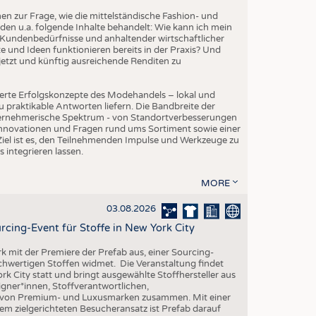
EN
 zur Frage, wie die mittelständische Fashion- und
STICS
den u.a. folgende Inhalte behandelt: Wie kann ich mein
Kundenbedürfnisse und anhaltender wirtschaftlicher
 und Ideen funktionieren bereits in der Praxis? Und
etzt und künftig ausreichende Renditen zu
erte Erfolgskonzepte des Modehandels – lokal und
 praktikable Antworten liefern. Die Bandbreite der
ternehmerische Spektrum - von Standortverbesserungen
Innovationen und Fragen rund ums Sortiment sowie einer
iel ist es, den Teilnehmenden Impulse und Werkzeuge zu
s integrieren lassen.
MORE
03.08.2026
rcing-Event für Stoffe in New York City
rk mit der Premiere der Prefab aus, einer Sourcing-
ochwertigen Stoffen widmet. Die Veranstaltung findet
k City statt und bringt ausgewählte Stoffhersteller aus
gner*innen, Stoffverantwortlichen,
n von Premium- und Luxusmarken zusammen. Mit einer
em zielgerichteten Besucheransatz ist Prefab darauf