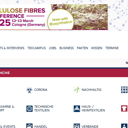
TION
S & INTERVIEWS
TEXCAMPUS
JOBS
BUSINESS
FAKTEN
WISSEN
TERMINE
N
REPORTS & INTERVIEWS
TEXC
ANCHE
TEXTINATION NEWSLINE
ROHS
CORONA
NACHHALTIG
TEXTILE LEADERSHIP
FASE
GARN
 GARNE &
TECHNISCHE
HAUS- /
GEWE
OFF
TEXTILIEN
HEIMTEXTILIEN
GESTR
& EVENTS
HANDEL
VERBÄNDE
VLIES