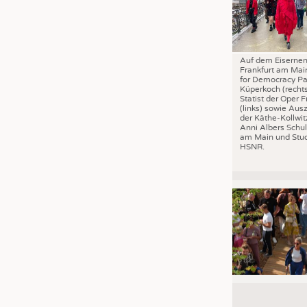
Auf dem Eisernen
Frankfurt am Mai
for Democracy Pa
Küperkoch (recht
Statist der Oper F
(links) sowie Aus
der Käthe-Kollwit
Anni Albers Schul
am Main und Stud
HSNR.